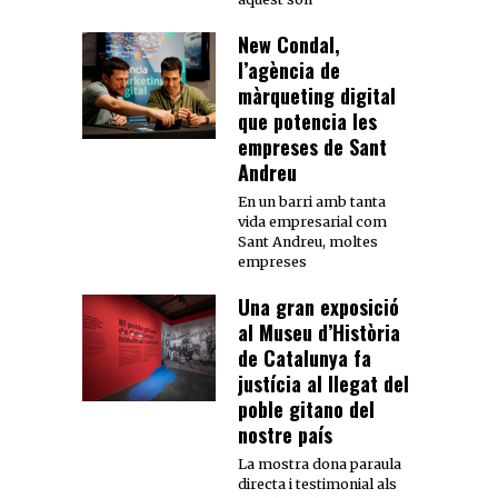
New Condal,
l’agència de
màrqueting digital
que potencia les
empreses de Sant
Andreu
En un barri amb tanta
vida empresarial com
Sant Andreu, moltes
empreses
Una gran exposició
al Museu d’Història
de Catalunya fa
justícia al llegat del
poble gitano del
nostre país
La mostra dona paraula
directa i testimonial als