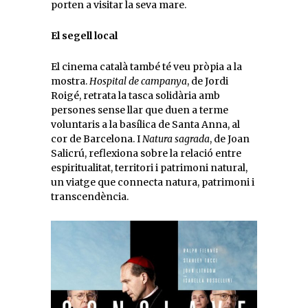
porten a visitar la seva mare.
El segell local
El cinema català també té veu pròpia a la
mostra.
Hospital de campanya
, de Jordi
Roigé, retrata la tasca solidària amb
persones sense llar que duen a terme
voluntaris a la basílica de Santa Anna, al
cor de Barcelona. I
Natura sagrada
, de Joan
Salicrú, reflexiona sobre la relació entre
espiritualitat, territori i patrimoni natural,
un viatge que connecta natura, patrimoni i
transcendència.