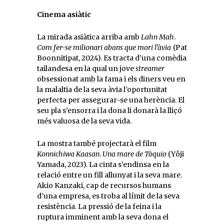
Cinema asiàtic
La mirada asiàtica arriba amb
Lahn Mah
.
Com fer-se milionari abans que mori l’àvia
(Pat
Boonnitipat, 2024). Es tracta d’una comèdia
tailandesa en la qual un jove
streamer
obsessionat amb la fama i els diners veu en
la malaltia de la seva àvia l’oportunitat
perfecta per assegurar-se una herència. El
seu pla s’ensorra i la dona li donarà la lliçó
més valuosa de la seva vida.
La mostra també projectarà el film
Konnichiwa Kaasan
.
Una mare de Tòquio
(Yôji
Yamada, 2023). La cinta s’endinsa en la
relació entre un fill allunyat i la seva mare.
Akio Kanzaki, cap de recursos humans
d’una empresa, es troba al límit de la seva
resistència. La pressió de la feina i la
ruptura imminent amb la seva dona el