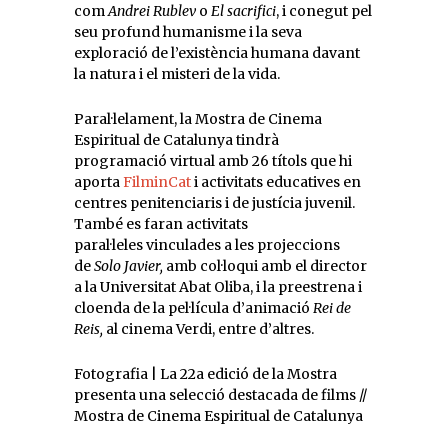
com
Andrei Rublev
o
El sacrifici
, i conegut pel
seu profund humanisme i la seva
exploració de l’existència humana davant
la natura i el misteri de la vida.
Paral·lelament, la Mostra de Cinema
Espiritual de Catalunya tindrà
programació virtual amb 26 títols que hi
aporta
FilminCat
i activitats educatives en
centres penitenciaris i de justícia juvenil.
També es faran activitats
paral·leles vinculades a les projeccions
de
Solo Javier,
amb col·loqui amb el director
a la Universitat Abat Oliba, i la preestrena i
cloenda de la pel·lícula d’animació
Rei de
Reis,
al cinema Verdi, entre d’altres.
Fotografia | La 22a edició de la Mostra
presenta una selecció destacada de films //
Mostra de Cinema Espiritual de Catalunya