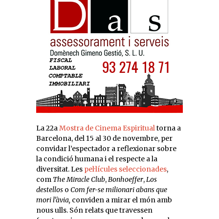
La 22a
Mostra de Cinema Espiritual
torna a
Barcelona, del 15 al 30 de novembre, per
convidar l’espectador a reflexionar sobre
la condició humana i el respecte a la
diversitat. Les
pel·lícules seleccionades
,
com
The Miracle Club
,
Bonhoeffer
,
Los
destellos
o
Com fer-se milionari abans que
mori l’àvia,
conviden a mirar el món amb
nous ulls. Són relats que travessen