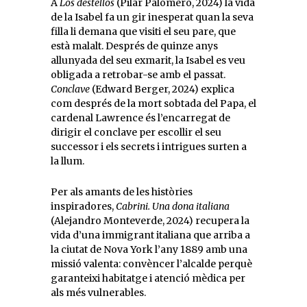
A
Los destellos
(Pilar Palomero, 2024) la vida
de la Isabel fa un gir inesperat quan la seva
filla li demana que visiti el seu pare, que
està malalt. Després de quinze anys
allunyada del seu exmarit, la Isabel es veu
obligada a retrobar-se amb el passat.
Conclave
(Edward Berger, 2024) explica
com després de la mort sobtada del Papa, el
cardenal Lawrence és l’encarregat de
dirigir el conclave per escollir el seu
successor i els secrets i intrigues surten a
la llum.
Per als amants de les històries
inspiradores,
Cabrini.
Una dona italiana
(Alejandro Monteverde, 2024) recupera la
vida d’una immigrant italiana que arriba a
la ciutat de Nova York l’any 1889 amb una
missió valenta: convèncer l’alcalde perquè
garanteixi habitatge i atenció mèdica per
als més vulnerables.