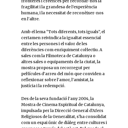
fronteres i creences per recordar-nos la
fragilitat i la grandesa de l’experiència
humana, i la necessitat de reconèixer-nos
en l’altre.
Amb el lema “Tots diferents, tots iguals”, el
certamen reivindica la igualtat essencial
entre les persones i el valor de les
diferències com enriquiment col·lectiu. A
sales com la Filmoteca de Catalunya o
altres sales o equipaments de la ciutat, la
mostra proposa un recorregut per
pel·lícules d’arreu del món que conviden a
reflexionar sobre l’amor, l’amistat, la
justícia i la redempció.
Des de la seva fundació l’any 2004, la
Mostra de Cinema Espiritual de Catalunya,
impulsada per la Direcció General d’Afers
Religiosos de la Generalitat, s’ha consolidat
com un espai únic de diàleg entre cultures i