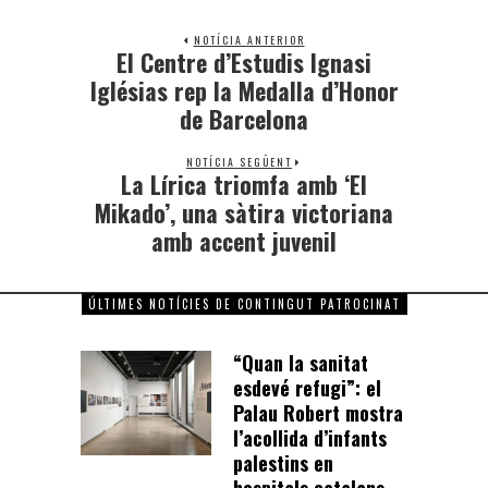
NOTÍCIA ANTERIOR
El Centre d’Estudis Ignasi
Iglésias rep la Medalla d’Honor
de Barcelona
NOTÍCIA SEGÜENT
La Lírica triomfa amb ‘El
Mikado’, una sàtira victoriana
amb accent juvenil
ÚLTIMES NOTÍCIES DE CONTINGUT PATROCINAT
“Quan la sanitat
esdevé refugi”: el
Palau Robert mostra
l’acollida d’infants
palestins en