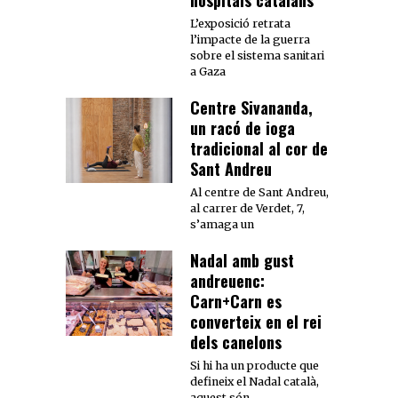
hospitals catalans
L’exposició retrata
l’impacte de la guerra
sobre el sistema sanitari
a Gaza
Centre Sivananda,
un racó de ioga
tradicional al cor de
Sant Andreu
Al centre de Sant Andreu,
al carrer de Verdet, 7,
s’amaga un
Nadal amb gust
andreuenc:
Carn+Carn es
converteix en el rei
dels canelons
Si hi ha un producte que
defineix el Nadal català,
aquest són