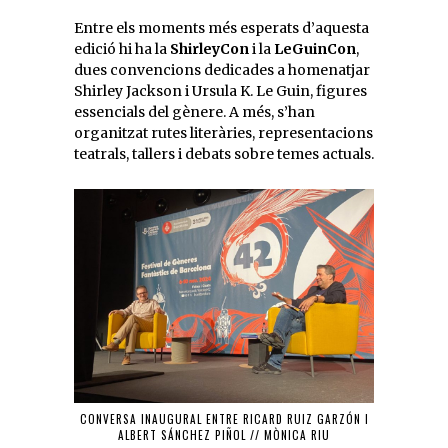
Entre els moments més esperats d’aquesta
edició hi ha la
ShirleyCon
i la
LeGuinCon
,
dues convencions dedicades a homenatjar
Shirley Jackson i Ursula K. Le Guin, figures
essencials del gènere. A més, s’han
organitzat rutes literàries, representacions
teatrals, tallers i debats sobre temes actuals.
CONVERSA INAUGURAL ENTRE RICARD RUIZ GARZÓN I
ALBERT SÁNCHEZ PIÑOL // MÒNICA RIU