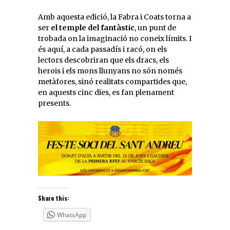
Amb aquesta edició, la Fabra i Coats torna a
ser
el temple del fantàstic
, un punt de
trobada on la imaginació no coneix límits. I
és aquí, a cada passadís i racó, on els
lectors descobriran que els dracs, els
herois i els mons llunyans no són només
metàfores, sinó realitats compartides que,
en aquests cinc dies, es fan plenament
presents.
Share this:
WhatsApp