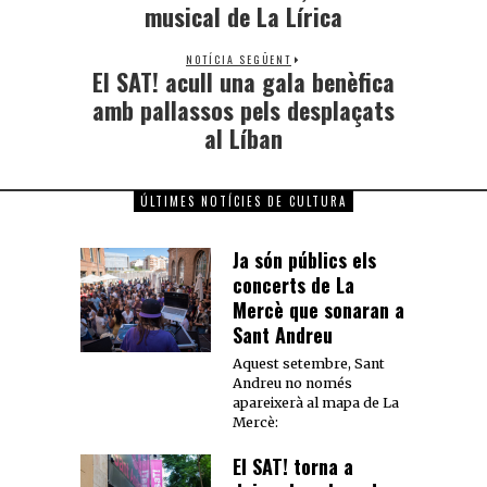
musical de La Líric​a
NOTÍCIA SEGÜENT
El SAT! acull una gala benèfica
amb pallassos pels desplaçats
al Líban
ÚLTIMES NOTÍCIES DE CULTURA
Ja són públics els
concerts de La
Mercè que sonaran a
Sant Andreu
Aquest setembre, Sant
Andreu no només
apareixerà al mapa de La
Mercè:
El SAT! torna a