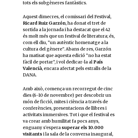
tots els subgèneres fantàstics.
Aquest dimecres, el comissari del Festival,
Ricard Ruiz Garzón
, ha donat el tret de
sortida a la jornada i ha destacat que el 42
és molt més que un festival de literatura; és,
com ell diu, “un autèntic homenatge a la
cultura del gènere”. Abans de res, Garzón
ha matisat que aquesta edició “no ha estat
fàcil de portar”, i vol dedicar-la al
País
Valencià
, encara afectat pels estralls de la
DANA.
Amb això, comença un recorregut de cinc
dies (6-10 de novembre) per descobrir un
món de ficció, mites i ciència a través de
conferències, presentacions de llibres i
activitats immersives. Tot i que el festival es
va crear amb humilitat fa pocs anys,
enguany s’espera
superar els 10.000
visitants
i la sala de la conversa inaugural,