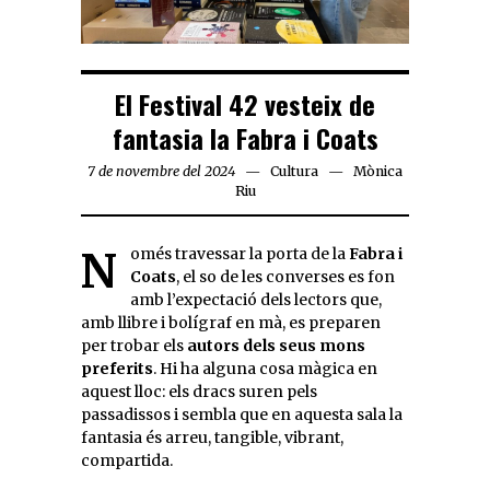
El Festival 42 vesteix de
fantasia la Fabra i Coats
7 de novembre del 2024
Cultura
Mònica
Riu
Només travessar la porta de la
Fabra i
Coats
, el so de les converses es fon
amb l’expectació dels lectors que,
amb llibre i bolígraf en mà, es preparen
per trobar els
autors dels seus mons
preferits
. Hi ha alguna cosa màgica en
aquest lloc: els dracs suren pels
passadissos i sembla que en aquesta sala la
fantasia és arreu, tangible, vibrant,
compartida.