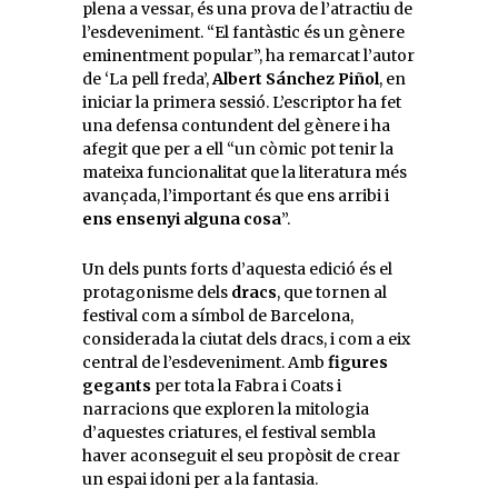
plena a vessar, és una prova de l’atractiu de
l’esdeveniment. “El fantàstic és un gènere
eminentment popular”, ha remarcat l’autor
de ‘La pell freda’,
Albert Sánchez Piñol
, en
iniciar la primera sessió. L’escriptor ha fet
una defensa contundent del gènere i ha
afegit que per a ell “un còmic pot tenir la
mateixa funcionalitat que la literatura més
avançada, l’important és que ens arribi i
ens ensenyi alguna cosa
”.
Un dels punts forts d’aquesta edició és el
protagonisme dels
dracs
, que tornen al
festival com a símbol de Barcelona,
considerada la ciutat dels dracs, i com a eix
central de l’esdeveniment. Amb
figures
gegants
per tota la Fabra i Coats i
narracions que exploren la mitologia
d’aquestes criatures, el festival sembla
haver aconseguit el seu propòsit de crear
un espai idoni per a la fantasia.