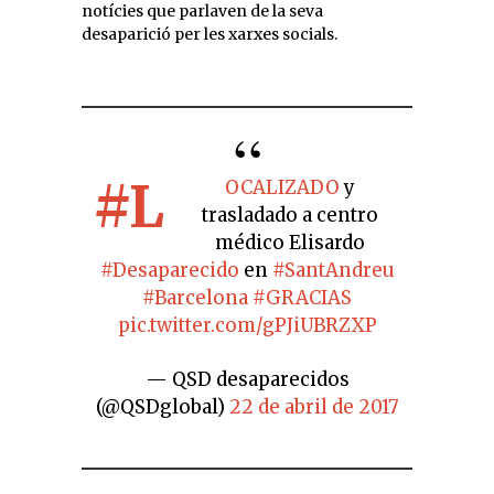
notícies que parlaven de la seva
desaparició per les xarxes socials.
#L
OCALIZADO
y
trasladado a centro
médico Elisardo
#Desaparecido
en
#SantAndreu
#Barcelona
#GRACIAS
pic.twitter.com/gPJiUBRZXP
— QSD desaparecidos
(@QSDglobal)
22 de abril de 2017