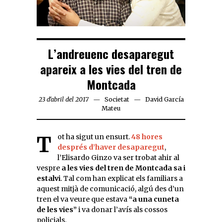
L’andreuenc desaparegut
apareix a les vies del tren de
Montcada
23 d'abril del 2017
Societat
David García
Mateu
Tot ha sigut un ensurt.
48 hores
després d’haver desaparegut
,
l’Elisardo Ginzo va ser trobat ahir al
vespre
a les vies del tren de Montcada sa i
estalvi
. Tal com han explicat els familiars a
aquest mitjà de comunicació, algú des d’un
tren el va veure que estava
“a una cuneta
de les vies”
i va donar l’avís als cossos
policials.