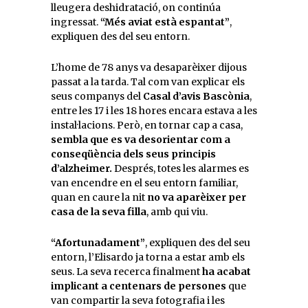
lleugera deshidratació, on continúa
ingressat.
“Més aviat està espantat”
,
expliquen des del seu entorn.
L’home de 78 anys va desaparèixer dijous
passat a la tarda. Tal com van explicar els
seus companys del
Casal d’avis Bascònia
,
entre les 17 i les 18 hores encara estava a les
instal·lacions. Però, en tornar cap a casa,
sembla que es va desorientar com a
conseqüència dels seus principis
d’alzheimer.
Després, totes les alarmes es
van encendre en el seu entorn familiar,
quan en caure la nit
no va aparèixer per
casa de la seva filla
, amb qui viu.
“Afortunadament”
, expliquen des del seu
entorn, l’Elisardo ja torna a estar amb els
seus. La seva recerca finalment
ha acabat
implicant a centenars de persones
que
van compartir la seva fotografia i les