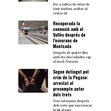
Per a milers de veïns de
Sant Andreu, arribar al
centre de
Recuperada la
connexió amb el
Vallès després de
l’esvoranc de
Montcada
Després de quatre dies
amb les vies tallades cap
al nord, l’estació
Segon detingut pel
crim de la Pegaso:
arrestat el
presumpte autor
dels trets
Tres setmanes després
dels trets que van trencar
la nit al parc