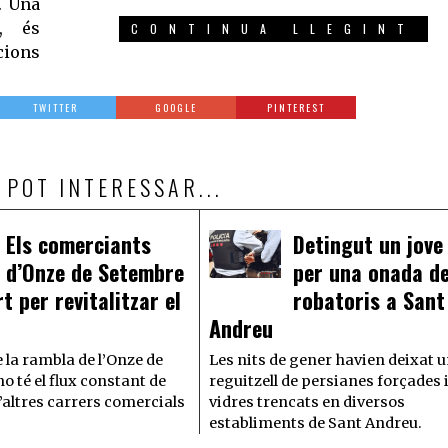
. Una
i, és
CONTINUA LLEGINT
cions
TWITTER
GOOGLE
PINTEREST
 POT INTERESSAR...
Els comerciants
Detingut un jove
d’Onze de Setembre
per una onada d
rt per revitalitzar el
robatoris a Sant
Andreu
 la rambla de l’Onze de
Les nits de gener havien deixat 
o té el flux constant de
reguitzell de persianes forçades 
’altres carrers comercials
vidres trencats en diversos
establiments de Sant Andreu.