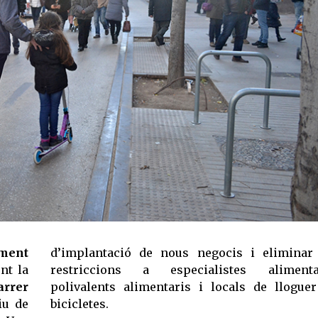
ment
d’implantació de nous negocis i eliminar
nt la
restriccions a especialistes alimentar
arrer
polivalents alimentaris i locals de llogue
iu de
bicicletes.