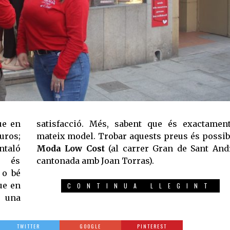
ue en
ent el
uros;
mateix model. Trobar aquests preus és possib
ntaló
Moda Low Cost
(al carrer Gran de Sant And
e és
cantonada amb Joan Torras).
 o bé
ue en
CONTINUA LLEGINT
a una
TWITTER
GOOGLE
PINTEREST