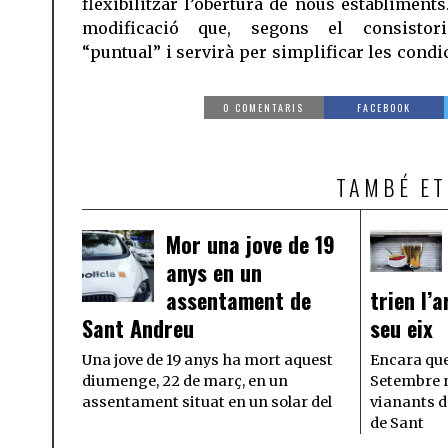
flexibilitzar l’obertura de nous establiments
modificació que, segons el consistor
“puntual” i servirà per simplificar les condi
0 COMENTARIS
FACEBOOK
TAMBÉ ET
Mor una jove de 19
anys en un
assentament de
trien l’a
Sant Andreu
seu eix
Una jove de 19 anys ha mort aquest
Encara que
diumenge, 22 de març, en un
Setembre n
assentament situat en un solar del
vianants d
de Sant