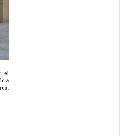
le a
reu,