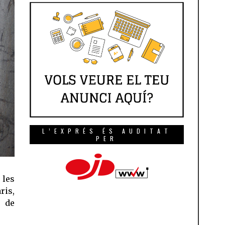
L’EXPRÉS ÉS AUDITAT
PER
 les
is,
r de