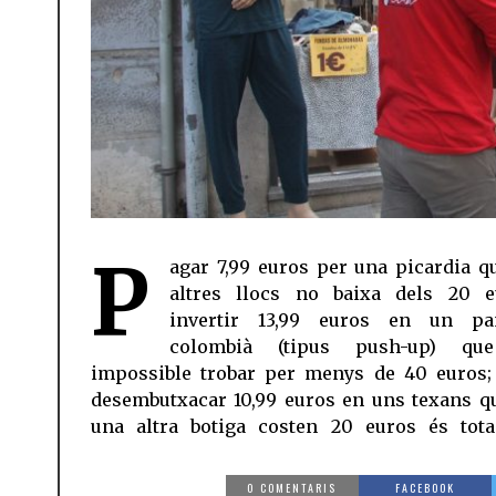
P
agar 7,99 euros per una picardia q
satisfacció. Més, sabent que és exactam
altres llocs no baixa dels 20 e
invertir 13,99 euros en un pa
colombià (tipus push-up) qu
impossible trobar per menys de 40 euros;
desembutxacar 10,99 euros en uns texans q
una altra botiga costen 20 euros és tot
0 COMENTARIS
FACEBOOK