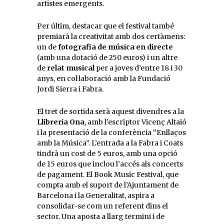
artistes emergents.
Per últim, destacar que el festival també
premiarà la creativitat amb dos certàmens:
un de
fotografia de música en directe
(amb una dotació de 250 euros) i un altre
de
relat musical
per a joves d’entre 18 i 30
anys, en col·laboració amb la Fundació
Jordi Sierra i Fabra.
El tret de sortida serà aquest divendres a la
Llibreria Ona
, amb l’escriptor Vicenç Altaió
i la presentació de la conferència “Enllaços
amb la Música”. L’entrada a la Fabra i Coats
tindrà un cost de 5 euros, amb una opció
de 15 euros que inclou l’accés als concerts
de pagament. El Book Music Festival, que
compta amb el suport de l’Ajuntament de
Barcelona i la Generalitat, aspira a
consolidar-se com un referent dins el
sector. Una aposta a llarg termini i de