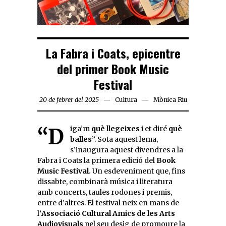
La Fabra i Coats, epicentre
del primer Book Music
Festival
20 de febrer del 2025
Cultura
Mònica Riu
“Diga’m
què llegeixes
i et diré
què
balles
”. Sota aquest lema,
s’inaugura aquest divendres a la
Fabra i Coats la primera edició del
Book
Music Festival.
Un esdeveniment que, fins
dissabte, combinarà música i literatura
amb concerts, taules rodones i premis,
entre d’altres. El festival neix en mans de
l’
Associació Cultural Amics de les Arts
Audiovisuals
pel seu desig de promoure la