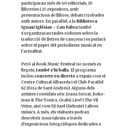
participaran més de 40 editorials, 10
llibreries i 25 expositors, amb
presentacions de llibres, debats i trobades
amb autors. En paral·lel, a la
Biblioteca
Ignasi Iglésias – Can Fabra
també
s’organitzaran taules rodones sobre la
traducció de lletres de cançons i es parlarà
sobre el paper del periodisme musical en
l’actualitat.
Però al Book Music Festival no només es
llegeix,
també s’hi balla.
El programa
inclou
concerts en directe
a espais com el
Centre Cultural Albareda i el Club Paral·lel
62 (fora de Sant Andreu). Alguns dels
artistes convidats són: Joana Serrat, Koko-
Jean & The Tonics, Grabú Live! i The Vil
Veins, així com DJ Axel (Sidonie) i altres
músics. A més, els visitants podran
descobrir nous talents a través
d’exposicions fotogràfiques dedicades a