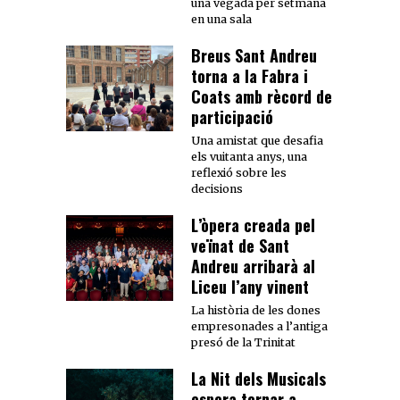
una vegada per setmana
en una sala
Breus Sant Andreu
torna a la Fabra i
Coats amb rècord de
participació
Una amistat que desafia
els vuitanta anys, una
reflexió sobre les
decisions
L’òpera creada pel
veïnat de Sant
Andreu arribarà al
Liceu l’any vinent
La història de les dones
empresonades a l’antiga
presó de la Trinitat
La Nit dels Musicals
espera tornar a