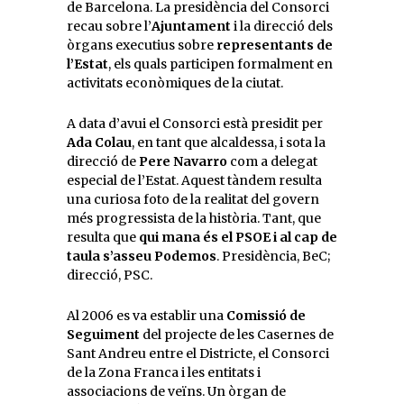
de Barcelona. La presidència del Consorci
recau sobre l’
Ajuntament
i la direcció dels
òrgans executius sobre
representants de
l’Estat
, els quals participen formalment en
activitats econòmiques de la ciutat.
A data d’avui el Consorci està presidit per
Ada Colau
, en tant que alcaldessa, i sota la
direcció de
Pere Navarro
com a delegat
especial de l’Estat. Aquest tàndem resulta
una curiosa foto de la realitat del govern
més progressista de la història. Tant, que
resulta que
qui mana és el PSOE i al cap de
taula s’asseu Podemos
. Presidència, BeC;
direcció, PSC.
Al 2006 es va establir una
Comissió de
Seguiment
del projecte de les Casernes de
Sant Andreu entre el Districte, el Consorci
de la Zona Franca i les entitats i
associacions de veïns. Un òrgan de