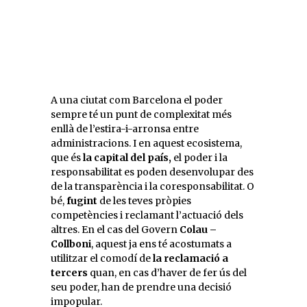
A una ciutat com Barcelona el poder
sempre té un punt de complexitat més
enllà de l’estira-i-arronsa entre
administracions. I en aquest ecosistema,
que és
la capital del país,
el poder i la
responsabilitat es poden desenvolupar des
de la transparència i la coresponsabilitat. O
bé,
fugint
de les teves pròpies
competències i reclamant l’actuació dels
altres. En el cas del Govern
Colau –
Collboni
, aquest ja ens té acostumats a
utilitzar el comodí de
la reclamació a
tercers
quan, en cas d’haver de fer ús del
seu poder, han de prendre una decisió
impopular.