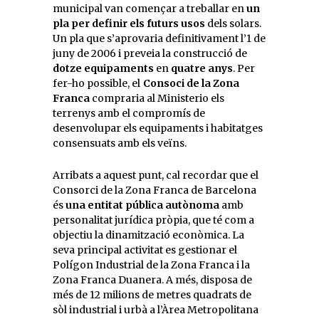
municipal van començar a treballar en
un
pla per definir els futurs usos
dels solars.
Un pla que s’aprovaria definitivament l’1 de
juny de 2006 i preveia la construcció de
dotze equipaments
en
quatre anys
. Per
fer-ho possible, el
Consoci de la Zona
Franca
compraria al Ministerio els
terrenys amb el compromís de
desenvolupar els equipaments i habitatges
consensuats amb els veïns.
Arribats a aquest punt, cal recordar que el
Consorci de la Zona Franca de Barcelona
és
una entitat pública autònoma
amb
personalitat jurídica pròpia, que té com a
objectiu la dinamització econòmica. La
seva principal activitat es gestionar el
Polígon Industrial de la Zona Franca i la
Zona Franca Duanera. A més, disposa de
més de 12 milions de metres quadrats de
sòl industrial i urbà a l’Àrea Metropolitana