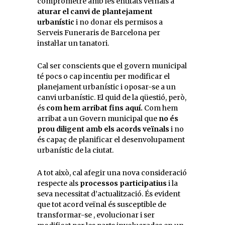
comprometre amb les entitats veïnals a
aturar el canvi de plantejament
urbanístic
i no donar els permisos a
Serveis Funeraris de Barcelona per
instal·lar un tanatori.
Cal ser conscients que el govern municipal
té pocs o cap incentiu per modificar el
planejament urbanístic i oposar-se a un
canvi urbanístic. El quid de la qüestió, però,
és
com hem arribat fins aquí.
Com hem
arribat a un Govern municipal que
no és
prou diligent amb els acords veïnals
i no
és capaç de planificar el desenvolupament
urbanístic de la ciutat.
A tot això, cal afegir una nova consideració
respecte als
processos participatius
i la
seva necessitat d’actualització. És evident
que tot acord veïnal és susceptible de
transformar-se , evolucionar i ser