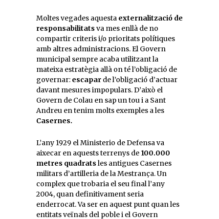
Moltes vegades aquesta
externalització de
responsabilitats
va mes enllà de no
compartir criteris i/o prioritats polítiques
amb altres administracions. El Govern
municipal sempre acaba utilitzant la
mateixa estratègia allà on té l’obligació de
governar:
escapar
de l’obligació d’actuar
davant mesures impopulars. D’això el
Govern de Colau en sap un tou i a Sant
Andreu en tenim molts exemples a les
Casernes.
L’any 1929 el Ministerio de Defensa va
aixecar en aquests terrenys de
100.000
metres quadrats
les antigues Casernes
militars d’artilleria de la Mestrança. Un
complex que trobaria el seu final l’any
2004, quan definitivament seria
enderrocat. Va ser en aquest punt quan les
entitats veïnals del poble i el Govern