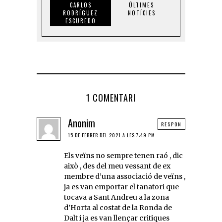
CARLOS
ÚLTIMES
RODRÍGUEZ
NOTÍCIES
ESCUREDO
1 COMENTARI
Anonim
RESPON
15 DE FEBRER DEL 2021 A LES 7:49 PM
Els veïns no sempre tenen raó , dic
això , des del meu vessant de ex
membre d’una associació de veïns ,
ja es van emportar el tanatori que
tocava a Sant Andreu a la zona
d’Horta al costat de la Ronda de
Dalt i ja es van llençar critiques