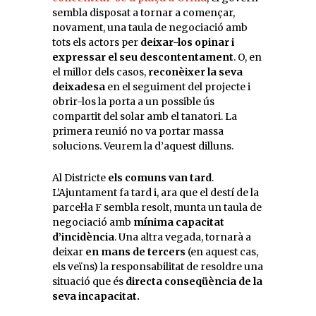
sembla disposat a tornar a començar,
novament, una taula de negociació amb
tots els actors per
deixar-los opinar i
expressar el seu descontentament
. O, en
el millor dels casos,
reconèixer la seva
deixadesa
en el seguiment del projecte i
obrir-los la porta a un possible ús
compartit del solar amb el tanatori. La
primera reunió no va portar massa
solucions. Veurem la d’aquest dilluns.
Al Districte
els comuns van tard
.
L’Ajuntament fa tard i, ara que el destí de la
parcel·la F sembla resolt, munta un taula de
negociació amb
mínima capacitat
d’incidència
. Una altra vegada, tornarà a
deixar
en mans de tercers
(en aquest cas,
els veïns) la responsabilitat de resoldre una
situació que és
directa conseqüència de la
seva incapacitat.