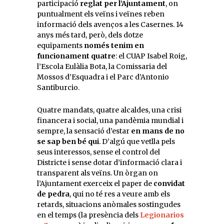
participació
reglat per l’Ajuntament
, on
puntualment els veïns i veïnes reben
informació dels avenços a les Casernes. 14
anys més tard, però, dels dotze
equipaments
només tenim en
funcionament quatre
: el CUAP Isabel Roig,
l’Escola Eulàlia Bota, la Comissaria del
Mossos d’Esquadra i el Parc d’Antonio
Santiburcio.
Quatre mandats, quatre alcaldes, una crisi
financera i social, una pandèmia mundial i
sempre, la sensació d’estar
en mans de no
se sap ben bé qui
. D’algú que vetlla pels
seus interessos, sense el control del
Districte i sense dotar d’informació clara i
transparent als veïns. Un òrgan on
l’Ajuntament exerceix el paper de
convidat
de pedra
, qui no té res a veure amb els
retards, situacions anòmales sostingudes
en el temps (la presència dels
Legionarios