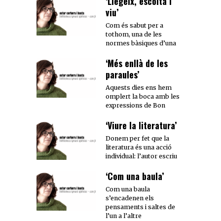
‘Llegeix, escolta i
viu’
Com és sabut per a
tothom, una de les
normes bàsiques d’una
‘Més enllà de les
paraules’
Aquests dies ens hem
omplert la boca amb les
expressions de Bon
‘Viure la literatura’
Donem per fet que la
literatura és una acció
individual: l’autor escriu
‘Com una baula’
Com una baula
s’encadenen els
pensaments i saltes de
l’un a l’altre