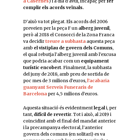
a Casernes
) i a dia d’avui, incapaç per
fer
complir els acords veïnals.
D’això va tot plegat. Els acords del 2006
preveien per la peça F un
alberg juvenil
,
però al 2018 el Consorci de la Zona Franca
va decidir
treure a subhasta
aquesta peça
amb
el vistiplau de govern dels Comuns
,
el qual rebutja l’alberg juvenil amb l’excusa
que podria acabar com un
equipament
turístic encobert
. Finalment, la subhasta
del juny de 2018, amb preu de sortida de
poc mes de 3 milions d’euros,
l’acabaria
guanyant Serveis Funeraris de
Barcelona
per 4,5 milions d’euros.
Aquesta situació és evidentment
legal
i, per
tant,
difícil de revertir
. Tot i això, al 2019 i
coincidint amb el final del mandat anterior
i la precampanya electoral, l’anterior
govern dels comuns (en solitari) es va