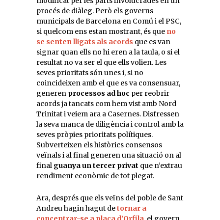
modificat per les parts involucrades en un
procés de diàleg. Però els governs
municipals de Barcelona en Comú i el PSC,
si quelcom ens estan mostrant, és que
no
se senten lligats als acords
que es van
signar quan ells no hi eren a la taula, o si el
resultat no va ser el que ells volien. Les
seves prioritats són unes i, si no
coincideixen amb el que es va consensuar,
generen
processos ad hoc
per reobrir
acords ja tancats com hem vist amb Nord
Trinitat i veiem ara a Casernes. Disfressen
la seva manca de diligència i control amb la
seves pròpies prioritats polítiques.
Subverteixen els històrics consensos
veïnals i al final generen una situació on al
final
guanya un tercer privat
que n’extrau
rendiment econòmic de tot plegat.
Ara, després que els veïns del poble de Sant
Andreu hagin hagut de
tornar a
concentrar-se a plaça d’Orfila
, el govern