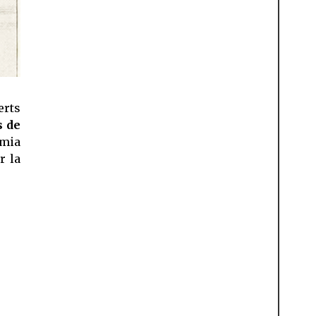
rts
s de
omia
r la