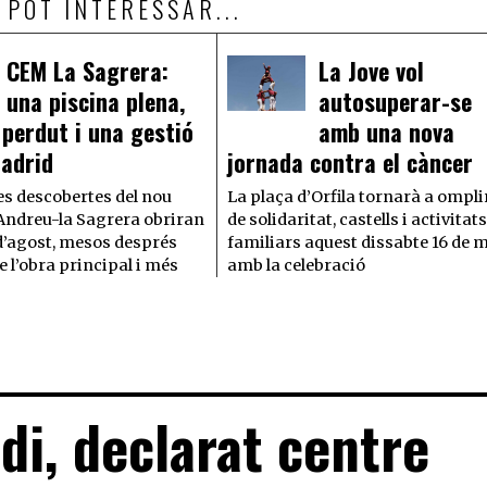
 POT INTERESSAR...
CEM La Sagrera:
La Jove vol
una piscina plena,
autosuperar-se
 perdut i una gestió
amb una nova
adrid
jornada contra el càncer
es descobertes del nou
La plaça d’Orfila tornarà a ompli
ndreu-la Sagrera obriran
de solidaritat, castells i activitat
d’agost, mesos després
familiars aquest dissabte 16 de 
 l’obra principal i més
amb la celebració
di, declarat centre