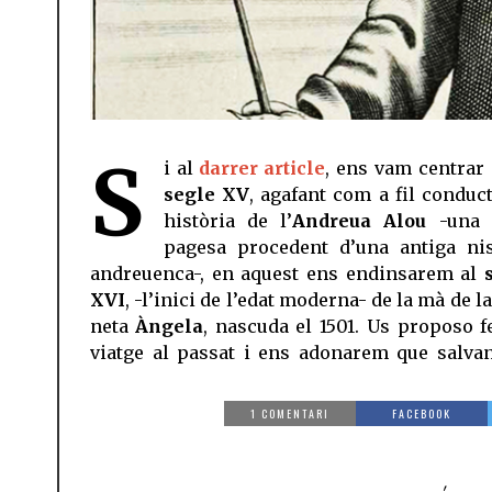
S
i al
darrer article
, ens vam centrar 
segle XV
, agafant com a fil conduct
història de l’
Andreua Alou
-una 
pagesa procedent d’una antiga ni
andreuenca-, en aquest ens endinsarem al
XVI
, -l’inici de l’edat moderna- de la mà de l
neta
Àngela
, nascuda el 1501. Us proposo f
viatge al passat i ens adonarem que salvan
1 COMENTARI
FACEBOOK