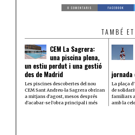
0 COMENTARIS
FACEBOOK
TAMBÉ ET
CEM La Sagrera:
una piscina plena,
un estiu perdut i una gestió
des de Madrid
jornada 
Les piscines descobertes del nou
La plaça d
CEM Sant Andreu-la Sagrera obriran
de solidarit
a mitjans d’agost, mesos després
familiars 
d’acabar-se l’obra principal i més
amb la cel