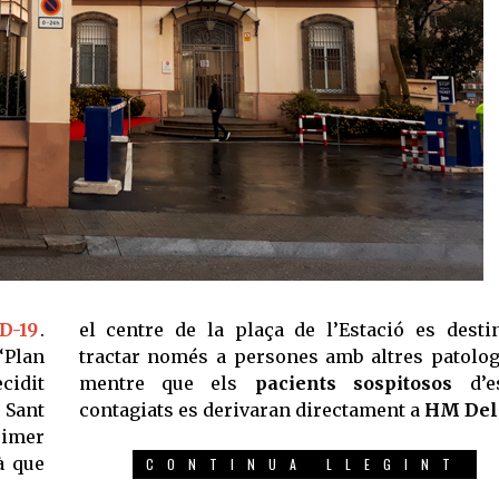
D-19
.
el centre de la plaça de l’Estació es desti
Plan
tractar només a persones amb altres patolog
cidit
mentre que els
pacients sospitosos
d’es
 Sant
contagiats es derivaran directament a
HM Delf
rimer
à que
CONTINUA LLEGINT