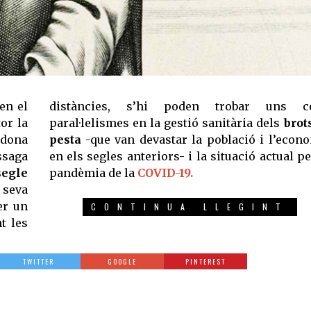
en el
distàncies, s’hi poden trobar uns ce
or la
paral·lelismes en la gestió sanitària dels
brot
dona
pesta
-que van devastar la població i l’econ
ssaga
en els segles anteriors- i la situació actual pe
segle
pandèmia de la
COVID-19.
a seva
er un
CONTINUA LLEGINT
t les
TWITTER
GOOGLE
PINTEREST