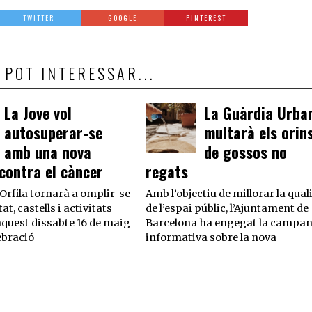
TWITTER
GOOGLE
PINTEREST
 POT INTERESSAR...
La Jove vol
La Guàrdia Urba
autosuperar-se
multarà els orin
amb una nova
de gossos no
contra el càncer
regats
’Orfila tornarà a omplir-se
Amb l’objectiu de millorar la qual
at, castells i activitats
de l’espai públic, l’Ajuntament de
aquest dissabte 16 de maig
Barcelona ha engegat la campa
ebració
informativa sobre la nova