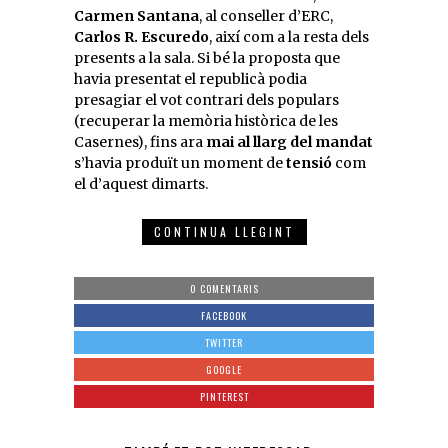
Carmen Santana
, al conseller d’ERC,
Carlos R. Escuredo
, així com a la resta dels
presents a la sala. Si bé la proposta que
havia presentat el republicà podia
presagiar el vot contrari dels populars
(recuperar la memòria històrica de les
Casernes), fins ara
mai al llarg del mandat
s’havia produït un moment de
tensió
com
el d’aquest dimarts.
CONTINUA LLEGINT
0 COMENTARIS
FACEBOOK
TWITTER
GOOGLE
PINTEREST