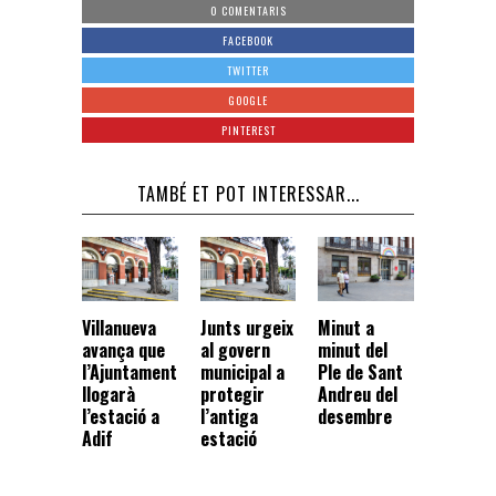
0 COMENTARIS
FACEBOOK
TWITTER
GOOGLE
PINTEREST
TAMBÉ ET POT INTERESSAR...
Villanueva
Junts urgeix
Minut a
avança que
al govern
minut del
l’Ajuntament
municipal a
Ple de Sant
llogarà
protegir
Andreu del
l’estació a
l’antiga
desembre
Adif
estació