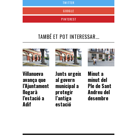
TWITTER
GOOGLE
PINTEREST
TAMBÉ ET POT INTERESSAR...
Villanueva
Junts urgeix
Minut a
avança que
al govern
minut del
l’Ajuntament
municipal a
Ple de Sant
llogarà
protegir
Andreu del
l’estació a
l’antiga
desembre
Adif
estació