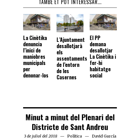
TAMBÉ ET POT INTERESSAR...
La Cinètika
El PP
L’Ajuntament
denuncia
demana
desallotjarà
l’inici de
desallotjar
els
maniobres
La Cinètika i
assentaments
municipals
fer-hi
de l’entorn
per
habitatge
de les
denonar-los
social
Casernes
Minut a minut del Plenari del
Districte de Sant Andreu
3 de juliol del 2018
Política
David García