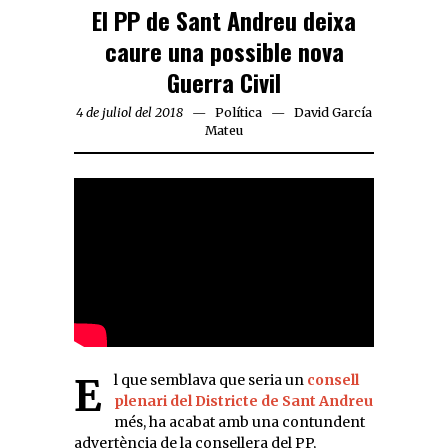
El PP de Sant Andreu deixa
caure una possible nova
Guerra Civil
4 de juliol del 2018
Política
David García
Mateu
El que semblava que seria un
consell
plenari del Districte de Sant Andreu
més, ha acabat amb una contundent
advertència de la consellera del PP,