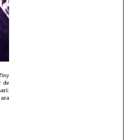
Tiny
r de
ari:
 ara