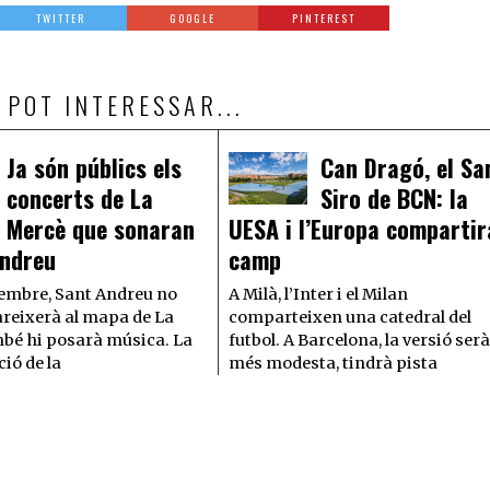
TWITTER
GOOGLE
PINTEREST
 POT INTERESSAR...
Ja són públics els
Can Dragó, el Sa
concerts de La
Siro de BCN: la
Mercè que sonaran
UESA i l’Europa comparti
Andreu
camp
embre, Sant Andreu no
A Milà, l’Inter i el Milan
reixerà al mapa de La
comparteixen una catedral del
bé hi posarà música. La
futbol. A Barcelona, la versió ser
ió de la
més modesta, tindrà pista