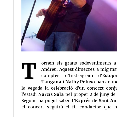
T
ornen els grans esdeveniments a
Andreu. Aquest dimecres a mig mat
comptes d’Instragram d’
Estopa
Tangana
i
Nathy Peluso
han anunc
la vegada la celebració d’un
concert conj
l’estadi
Narcís Sala
pel proper 2 de juny de 
Segons ha pogut saber
L’Exprés de Sant An
el concert seguirà el fil conductor que h