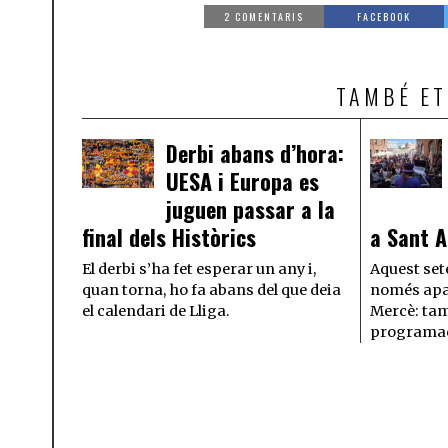
2 COMENTARIS
FACEBOOK
TAMBÉ ET
Derbi abans d’hora:
UESA i Europa es
juguen passar a la
final dels Històrics
a Sant 
El derbi s’ha fet esperar un any i,
Aquest set
quan torna, ho fa abans del que deia
només apa
el calendari de Lliga.
Mercè: tam
programac