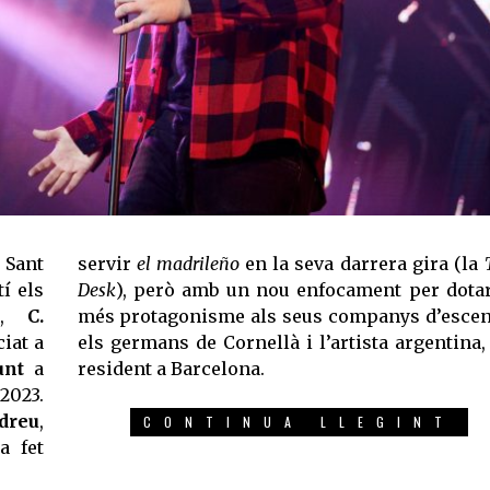
 Sant
servir
el madrileño
en la seva darrera gira (la
í els
Desk
), però amb un nou enfocament per dota
,
C.
més protagonisme als seus companys d’escen
iat a
els germans de Cornellà i l’artista argentina,
unt
a
resident a Barcelona.
2023.
dreu
,
CONTINUA LLEGINT
a fet