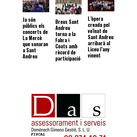
L’òpera
Ja són
Breus Sant
creada pel
públics els
Andreu
veïnat de
concerts de
torna a la
Sant Andreu
La Mercè
Fabra i
arribarà al
que sonaran
Coats amb
Liceu l’any
a Sant
rècord de
vinent
Andreu
participació