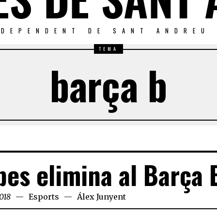
NDEPENDENT DE SANT ANDREU
TEMA
barça b
pes elimina al Barça 
018
Esports
Álex Junyent