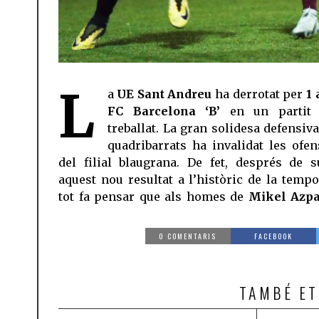
L
a
UE Sant Andreu
ha derrotat per
1 
FC Barcelona ‘B’
en un partit 
treballat. La gran solidesa defensiva
quadribarrats ha invalidat les ofen
del filial blaugrana. De fet, després de 
aquest nou resultat a l’històric de la tempo
tot fa pensar que als homes de
Mikel Azp
0 COMENTARIS
FACEBOOK
TAMBÉ ET