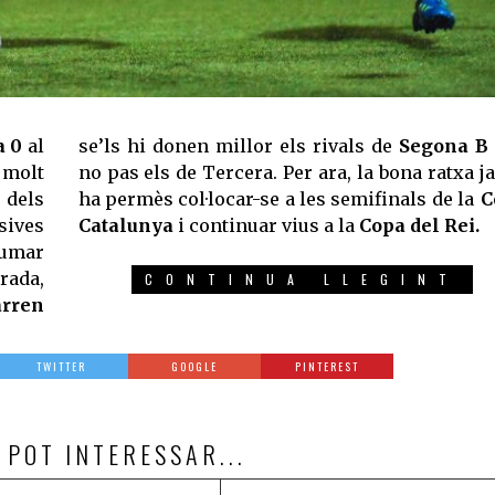
a 0
al
se’ls hi donen millor els rivals de
Segona B
molt
no pas els de Tercera. Per ara, la bona ratxa ja
 dels
ha permès col·locar-se a les semifinals de la
C
sives
Catalunya
i continuar vius a la
Copa del Rei.
sumar
rada,
CONTINUA LLEGINT
arren
TWITTER
GOOGLE
PINTEREST
 POT INTERESSAR...