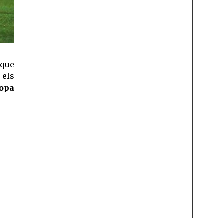
que
 els
opa