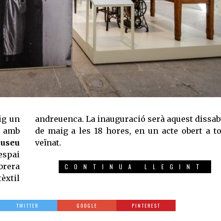
ig un
andreuenca. La inauguració serà aquest dissab
t amb
de maig a les 18 hores, en un acte obert a to
useu
veïnat.
spai
brera
CONTINUA LLEGINT
tèxtil
TWITTER
GOOGLE
PINTEREST