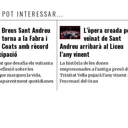
 POT INTERESSAR...
Breus Sant Andreu
L’òpera creada p
torna a la Fabra i
veïnat de Sant
Coats amb rècord
Andreu arribarà al Liceu
cipació
l’any vinent
t que desafia els vuitanta
La història de les dones
eflexió sobre les
empresonades a l’antiga presó d
que marquen la vida,
Trinitat Vella pujarà l’any vinent
 aparentment quotidianes
l’escenari del Gran