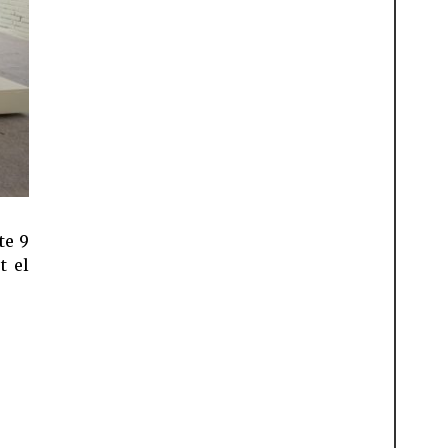
te 9
t el