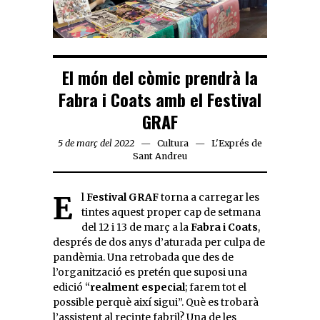
El món del còmic prendrà la
Fabra i Coats amb el Festival
GRAF
5 de març del 2022
Cultura
L'Exprés de
Sant Andreu
El
Festival GRAF
torna a carregar les
tintes aquest proper cap de setmana
del 12 i 13 de març a la
Fabra i Coats
,
després de dos anys d’aturada per culpa de
pandèmia. Una retrobada que des de
l’organització es pretén que suposi una
edició “
realment especial
; farem tot el
possible perquè així sigui”. Què es trobarà
l’assistent al recinte fabril? Una de les