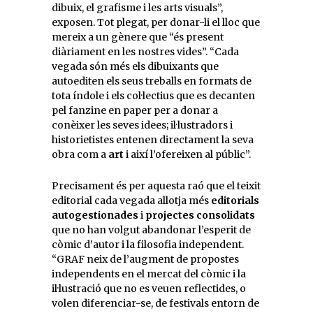
dibuix, el grafisme i les arts visuals”,
exposen. Tot plegat, per donar-li el lloc que
mereix a un gènere que “és present
diàriament en les nostres vides”. “Cada
vegada són més els dibuixants que
autoediten els seus treballs en formats de
tota índole i els col·lectius que es decanten
pel fanzine en paper per a donar a
conèixer les seves idees; il·lustradors i
historietistes entenen directament la seva
obra com a
art
i així l’ofereixen al públic”.
Precisament és per aquesta raó que el teixit
editorial cada vegada allotja més
editorials
autogestionades
i
projectes consolidats
que no han volgut abandonar l’esperit de
còmic d’autor i la filosofia independent.
“GRAF neix de l’augment de propostes
independents en el mercat del còmic i la
il·lustració que no es veuen reflectides, o
volen diferenciar-se, de festivals entorn de