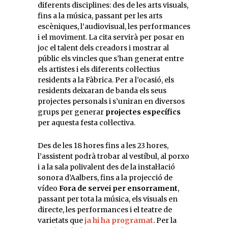
diferents disciplines: des de les arts visuals,
fins a la música, passant per les arts
escèniques, l’audiovisual, les performances
i el moviment. La cita servirà per posar en
joc el talent dels creadors i mostrar al
públic els vincles que s’han generat entre
els artistes i els diferents col·lectius
residents a la Fàbrica. Per a l’ocasió, els
residents deixaran de banda els seus
projectes personals i s’uniran en diversos
grups per generar
projectes específics
per aquesta festa col·lectiva.
Des de les 18 hores fins a les 23 hores,
l’assistent podrà trobar al vestíbul, al porxo
i a la sala polivalent des de la instal·lació
sonora d’Aalbers, fins a la projecció de
vídeo
Fora de servei per ensorrament
,
passant per tota la música, els visuals en
directe, les performances i el teatre de
varietats que
ja hi ha programat
. Per la