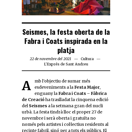
Seismes, la festa oberta de la
Fabra i Coats inspirada en la
platja
22 de novembre del 2021
Cultura
L'Exprés de Sant Andreu
Amb l’objectiu de sumar més
esdeveniments a la
Festa Major
,
enguany la
Fabra i Coats – Fàbrica
de Creació
ha traslladat la cinquena edició
del
Seismes
a la setmana gran del nucli
urbà. La festa tindrà lloc el proper 27 de
novembre i serà oberta i gratuïta no
només pels artistes i col·lectius residents al
recinte fabril, sinó per a tots els públics. El