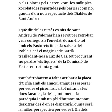
o els Coloms pel Carrer Gran, les múltiples
xocolatades repartides pels barris i com no,
gaudir d’un nou espectacle dels Diables de
Sant Andreu.
I què dir de les nits? Les nits de Sant
Andreu de Palomar han servit per retrobar
vells coneguts a l’envelat, donar-ho tot
amb els Pastorets Rock, la salseta del
Poble-Sec i el màgic Fede Sardà
traslladant-nos a Luz de Gas, tot procurant
no perdre “els tiquets” de la Comissió de
Festes entre tanta gent.
També trobarem a faltar arribar a la plaça
d’Orfila amb els amics i amigues i esperar
per veure el piromusical tot mirant a les
dues façanes, la de l’ajuntament i la
parròquia i amb un pèl d’humor intentar
desxifrar des d’on es dispararà i quina serà
la millor perspectiva per veure’l. Un dels