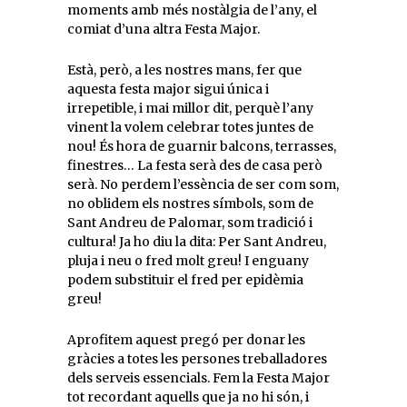
moments amb més nostàlgia de l’any, el
comiat d’una altra Festa Major.
Està, però, a les nostres mans, fer que
aquesta festa major sigui única i
irrepetible, i mai millor dit, perquè l’any
vinent la volem celebrar totes juntes de
nou! És hora de guarnir balcons, terrasses,
finestres… La festa serà des de casa però
serà. No perdem l’essència de ser com som,
no oblidem els nostres símbols, som de
Sant Andreu de Palomar, som tradició i
cultura! Ja ho diu la dita: Per Sant Andreu,
pluja i neu o fred molt greu! I enguany
podem substituir el fred per epidèmia
greu!
Aprofitem aquest pregó per donar les
gràcies a totes les persones treballadores
dels serveis essencials. Fem la Festa Major
tot recordant aquells que ja no hi són, i