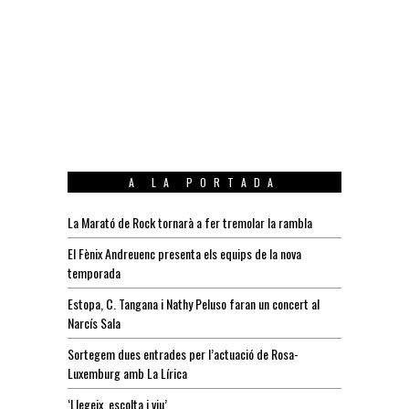
A LA PORTADA
La Marató de Rock tornarà a fer tremolar la rambla
El Fènix Andreuenc presenta els equips de la nova
temporada
Estopa, C. Tangana i Nathy Peluso faran un concert al
Narcís Sala
Sortegem dues entrades per l’actuació de Rosa-
Luxemburg amb La Lírica
‘Llegeix, escolta i viu’