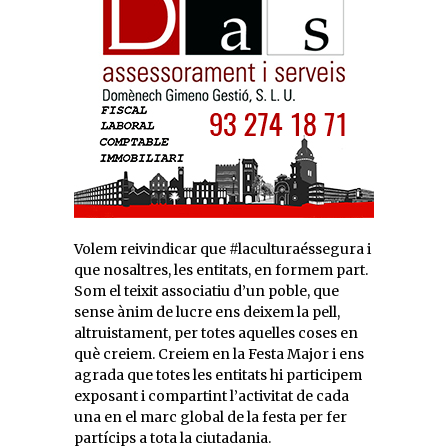
Volem reivindicar que #laculturaéssegura i
que nosaltres, les entitats, en formem part.
Som el teixit associatiu d’un poble, que
sense ànim de lucre ens deixem la pell,
altruistament, per totes aquelles coses en
què creiem. Creiem en la Festa Major i ens
agrada que totes les entitats hi participem
exposant i compartint l’activitat de cada
una en el marc global de la festa per fer
partícips a tota la ciutadania.