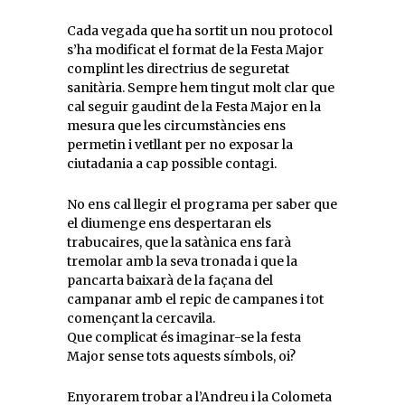
Cada vegada que ha sortit un nou protocol
s’ha modificat el format de la Festa Major
complint les directrius de seguretat
sanitària. Sempre hem tingut molt clar que
cal seguir gaudint de la Festa Major en la
mesura que les circumstàncies ens
permetin i vetllant per no exposar la
ciutadania a cap possible contagi.
No ens cal llegir el programa per saber que
el diumenge ens despertaran els
trabucaires, que la satànica ens farà
tremolar amb la seva tronada i que la
pancarta baixarà de la façana del
campanar amb el repic de campanes i tot
començant la cercavila.
Que complicat és imaginar-se la festa
Major sense tots aquests símbols, oi?
Enyorarem trobar a l’Andreu i la Colometa