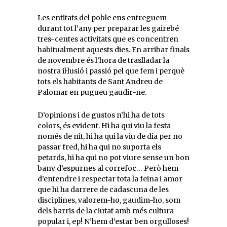
Les entitats del poble ens entreguem
durant tot l’any per preparar les gairebé
tres-centes activitats que es concentren
habitualment aquests dies. En arribar finals
de novembre és l’hora de traslladar la
nostra il·lusió i passió pel que fem i perquè
tots els habitants de Sant Andreu de
Palomar en pugueu gaudir-ne.
D’opinions i de gustos n’hi ha de tots
colors, és evident. Hi ha qui viu la festa
només de nit, hi ha qui la viu de dia per no
passar fred, hi ha qui no suporta els
petards, hi ha qui no pot viure sense un bon
bany d’espurnes al correfoc… Però hem
d’entendre i respectar tota la feina i amor
que hi ha darrere de cadascuna de les
disciplines, valorem-ho, gaudim-ho, som
dels barris de la ciutat amb més cultura
popular i, ep! N’hem d’estar ben orgulloses!