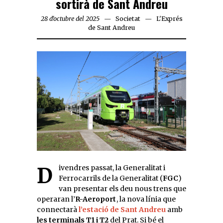
sortirà de Sant Andreu
28 d'octubre del 2025
Societat
L'Exprés
de Sant Andreu
Divendres passat, la Generalitat i
Ferrocarrils de la Generalitat (
FGC
)
van presentar els deu nous trens que
operaran l’
R-Aeroport
, la nova línia que
connectarà
l’estació de Sant Andreu
amb
les terminals T1 i T2
del Prat. Si bé el