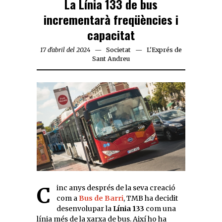
La Línia 133 de bus
incrementarà freqüències i
capacitat
17 d'abril del 2024
Societat
L'Exprés de
Sant Andreu
Cinc anys després de la seva creació
com a
Bus de Barri
, TMB ha decidit
desenvolupar la
Línia 133
com una
línia més de la xarxa de bus. Així ho ha