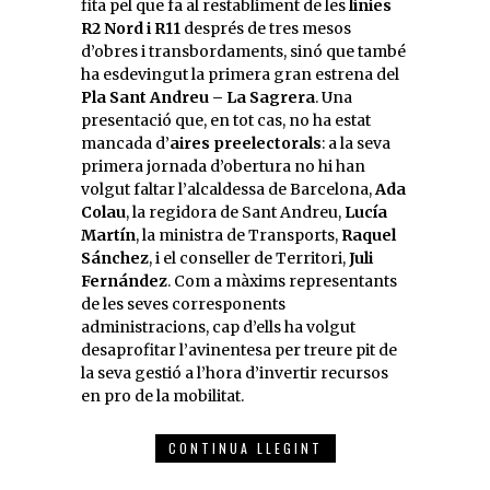
fita pel que fa al restabliment de les
línies
R2 Nord i R11
després de tres mesos
d’obres i transbordaments, sinó que també
ha esdevingut la primera gran estrena del
Pla Sant Andreu – La Sagrera
. Una
presentació que, en tot cas, no ha estat
mancada d’
aires preelectorals
: a la seva
primera jornada d’obertura no hi han
volgut faltar l’alcaldessa de Barcelona,
Ada
Colau
, la regidora de Sant Andreu,
Lucía
Martín
, la ministra de Transports,
Raquel
Sánchez
, i el conseller de Territori,
Juli
Fernández
. Com a màxims representants
de les seves corresponents
administracions, cap d’ells ha volgut
desaprofitar l’avinentesa per treure pit de
la seva gestió a l’hora d’invertir recursos
en pro de la mobilitat.
CONTINUA LLEGINT