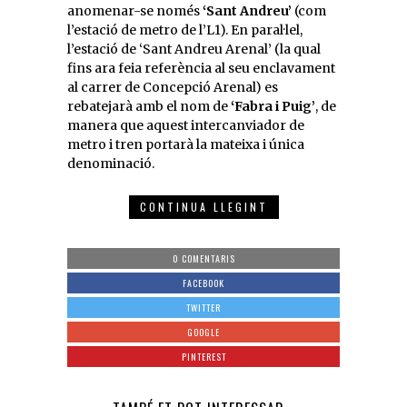
anomenar-se només
‘Sant Andreu’
(com
l’estació de metro de l’L1). En paral·lel,
l’estació de ‘Sant Andreu Arenal’ (la qual
fins ara feia referència al seu enclavament
al carrer de Concepció Arenal) es
rebatejarà amb el nom de
‘Fabra i Puig’
, de
manera que aquest intercanviador de
metro i tren portarà la mateixa i única
denominació.
CONTINUA LLEGINT
0 COMENTARIS
FACEBOOK
TWITTER
GOOGLE
PINTEREST