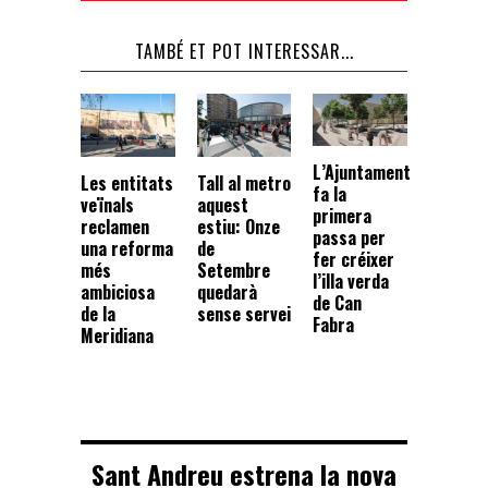
TAMBÉ ET POT INTERESSAR...
L’Ajuntament
Les entitats
Tall al metro
fa la
veïnals
aquest
primera
reclamen
estiu: Onze
passa per
una reforma
de
fer créixer
més
Setembre
l’illa verda
ambiciosa
quedarà
de Can
de la
sense servei
Fabra
Meridiana
Sant Andreu estrena la nova