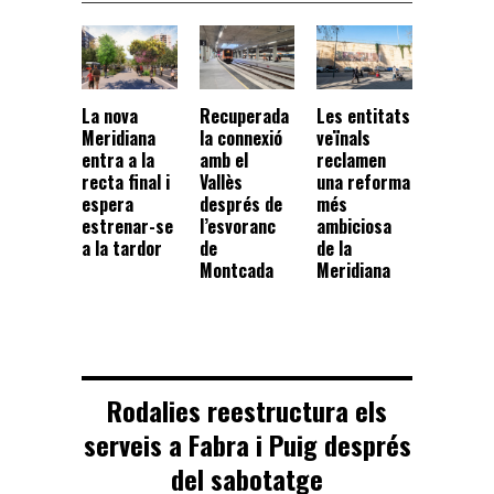
La nova
Recuperada
Les entitats
Meridiana
la connexió
veïnals
entra a la
amb el
reclamen
recta final i
Vallès
una reforma
espera
després de
més
estrenar-se
l’esvoranc
ambiciosa
a la tardor
de
de la
Montcada
Meridiana
Rodalies reestructura els
serveis a Fabra i Puig després
del sabotatge