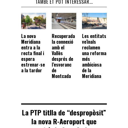
TAMBÉ ET POT INTERESSAR...
La nova
Recuperada
Les entitats
Meridiana
la connexió
veïnals
entra a la
amb el
reclamen
recta final i
Vallès
una reforma
espera
després de
més
estrenar-se
l’esvoranc
ambiciosa
a la tardor
de
de la
Montcada
Meridiana
La PTP titlla de “despropòsit”
la nova R-Aeroport que