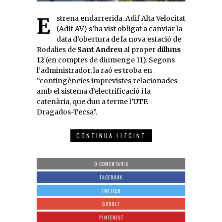
Estrena endarrerida. Adif Alta Velocitat
(Adif AV) s’ha vist obligat a canviar la
data d’obertura de la nova estació de
Rodalies de
Sant Andreu
al proper
dilluns
12
(en comptes de diumenge 11). Segons
l’administrador, la raó es troba en
“contingències imprevistes relacionades
amb el sistema d’electrificació i la
catenària, que duu a terme l’UTE
Dragados-Tecsa”.
CONTINUA LLEGINT
0 COMENTARIS
FACEBOOK
TWITTER
GOOGLE
PINTEREST