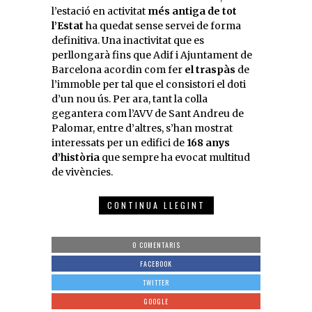
l’estació en activitat
més antiga de tot
l’Estat
ha quedat sense servei de forma
definitiva. Una inactivitat que es
perllongarà fins que Adif i Ajuntament de
Barcelona acordin com fer
el traspàs
de
l’immoble per tal que el consistori el doti
d’un nou ús. Per ara, tant la colla
gegantera com l’AVV de Sant Andreu de
Palomar, entre d’altres, s’han mostrat
interessats per un edifici de
168 anys
d’història
que sempre ha evocat multitud
de vivències.
CONTINUA LLEGINT
0 COMENTARIS
FACEBOOK
TWITTER
GOOGLE