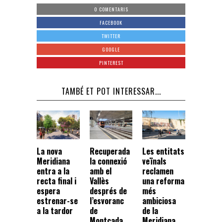
0 COMENTARIS
FACEBOOK
TWITTER
GOOGLE
PINTEREST
TAMBÉ ET POT INTERESSAR...
La nova
Recuperada
Les entitats
Meridiana
la connexió
veïnals
entra a la
amb el
reclamen
recta final i
Vallès
una reforma
espera
després de
més
estrenar-se
l’esvoranc
ambiciosa
a la tardor
de
de la
Montcada
Meridiana