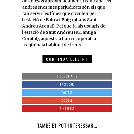
dos mesos aproximadament. D’entrada, els
andreuencs més perjudicats són els que
fan servir les línies que circulen per
l’estació de
Fabra i Puig
(abans Sant
Andreu Arenal). Pel que fa als usuaris de
l’estació de
Sant Andreu
(R2, antiga
Comtal), aquests ja han recuperat la
freqüència habitual de trens.
CONTINUA LLEGINT
0 COMENTARIS
FACEBOOK
TWITTER
GOOGLE
PINTEREST
TAMBÉ ET POT INTERESSAR...