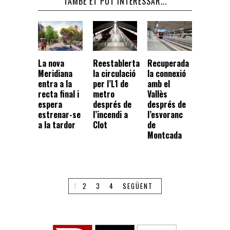
TAMBÉ ET POT INTERESSAR...
La nova
Reestablerta
Recuperada
Meridiana
la circulació
la connexió
entra a la
per l’L1 de
amb el
recta final i
metro
Vallès
espera
després de
després de
estrenar-se
l’incendi a
l’esvoranc
a la tardor
Clot
de
Montcada
1
2
3
4
SEGÜENT