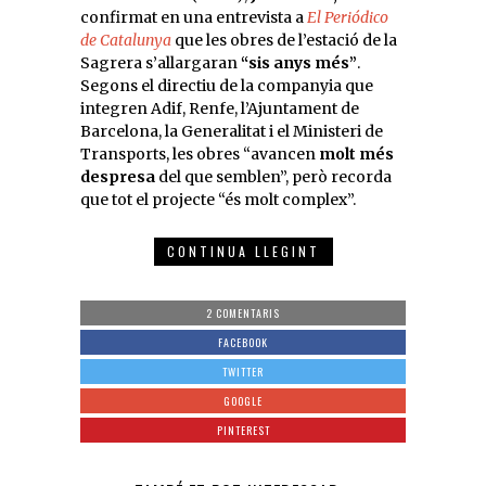
confirmat en una entrevista a
El Periódico
de Catalunya
que les obres de l’estació de la
Sagrera s’allargaran
“sis anys més”
.
Segons el directiu de la companyia que
integren Adif, Renfe, l’Ajuntament de
Barcelona, la Generalitat i el Ministeri de
Transports, les obres “avancen
molt més
despresa
del que semblen”, però recorda
que tot el projecte “és molt complex”.
CONTINUA LLEGINT
2 COMENTARIS
FACEBOOK
TWITTER
GOOGLE
PINTEREST