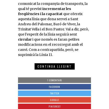
comunicat la companyia de transports, la
qual té previst
incrementar les
freqüències i la capacitat
que ofereix
aquesta línia que dona servei a Sant
Andreu del Palomar, Baró de Viver, la
Trinitat Vella i el Bon Pastor. Val a dir, però,
que l’esperit de la línia seguirà sent
circular
i que només es faran petites
modificacions en el recorregut amb el
canvi. Com a contrapartida, però, se
suprimirà la Línia 11.
CONTINUA LLEGINT
1 COMENTARI
FACEBOOK
TWITTER
GOOGLE
PINTEREST