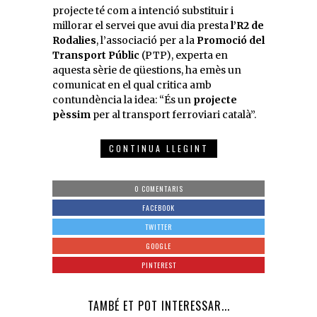
projecte té com a intenció substituir i
millorar el servei que avui dia presta
l’R2 de
Rodalies
, l’associació per a la
Promoció del
Transport Públic
(PTP), experta en
aquesta sèrie de qüestions, ha emès un
comunicat en el qual critica amb
contundència la idea: “És un
projecte
pèssim
per al transport ferroviari català”.
CONTINUA LLEGINT
0 COMENTARIS
FACEBOOK
TWITTER
GOOGLE
PINTEREST
TAMBÉ ET POT INTERESSAR...