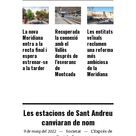
La nova
Recuperada
Les entitats
Meridiana
la connexió
veïnals
entra a la
amb el
reclamen
recta final i
Vallès
una reforma
espera
després de
més
estrenar-se
l’esvoranc
ambiciosa
a la tardor
de
de la
Montcada
Meridiana
Les estacions de Sant Andreu
canviaran de nom
9 de maig del 2022
Societat
L'Exprés de