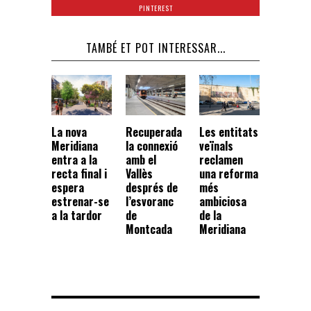
PINTEREST
TAMBÉ ET POT INTERESSAR...
La nova
Recuperada
Les entitats
Meridiana
la connexió
veïnals
entra a la
amb el
reclamen
recta final i
Vallès
una reforma
espera
després de
més
estrenar-se
l’esvoranc
ambiciosa
a la tardor
de
de la
Montcada
Meridiana