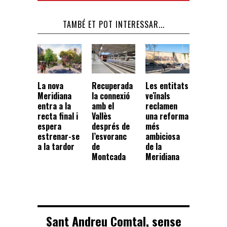
TAMBÉ ET POT INTERESSAR...
La nova
Recuperada
Les entitats
Meridiana
la connexió
veïnals
entra a la
amb el
reclamen
recta final i
Vallès
una reforma
espera
després de
més
estrenar-se
l’esvoranc
ambiciosa
a la tardor
de
de la
Montcada
Meridiana
Sant Andreu Comtal, sense