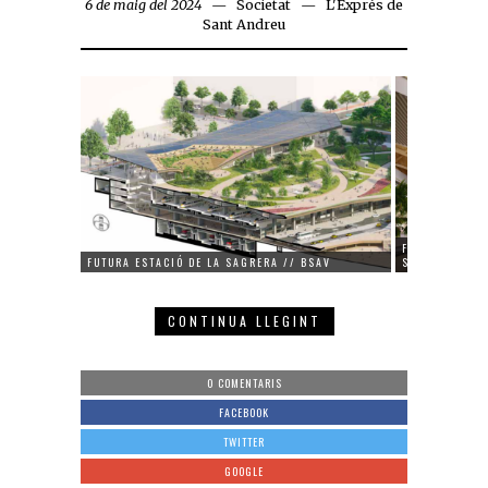
6 de maig del 2024
Societat
L'Exprés de
Sant Andreu
FUTURA ESTAC
FUTURA ESTACIÓ DE LA SAGRERA // BSAV
SAGRERA // B
CONTINUA LLEGINT
0 COMENTARIS
FACEBOOK
TWITTER
GOOGLE