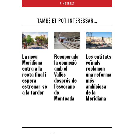
PINTEREST
TAMBÉ ET POT INTERESSAR...
La nova
Recuperada
Les entitats
Meridiana
la connexió
veïnals
entra a la
amb el
reclamen
recta final i
Vallès
una reforma
espera
després de
més
estrenar-se
l’esvoranc
ambiciosa
a la tardor
de
de la
Montcada
Meridiana