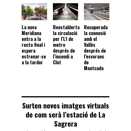
La nova
Reestablerta
Recuperada
Meridiana
la circulació
la connexió
entra a la
per l’L1 de
amb el
recta final i
metro
Vallès
espera
després de
després de
estrenar-se
l’incendi a
l’esvoranc
a la tardor
Clot
de
Montcada
Surten noves imatges virtuals
de com serà l’estació de La
Sagrera