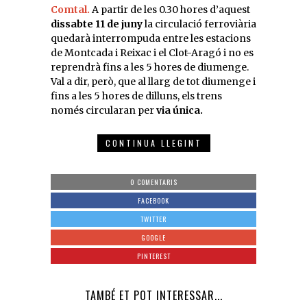
Comtal.
A partir de les 0.30 hores d’aquest
dissabte 11 de juny
la circulació ferroviària
quedarà interrompuda entre les estacions
de Montcada i Reixac i el Clot-Aragó i no es
reprendrà fins a les 5 hores de diumenge.
Val a dir, però, que al llarg de tot diumenge i
fins a les 5 hores de dilluns, els trens
només circularan per
via única.
CONTINUA LLEGINT
0 COMENTARIS
FACEBOOK
TWITTER
GOOGLE
PINTEREST
TAMBÉ ET POT INTERESSAR...