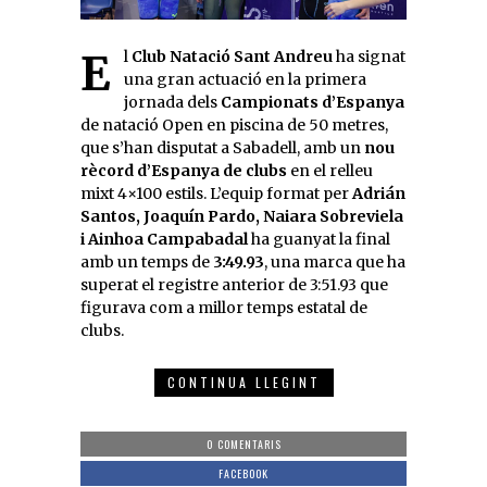
El
Club Natació Sant Andreu
ha signat
una gran actuació en la primera
jornada dels
Campionats d’Espanya
de natació Open en piscina de 50 metres,
que s’han disputat a Sabadell, amb un
nou
rècord d’Espanya de clubs
en el relleu
mixt 4×100 estils. L’equip format per
Adrián
Santos, Joaquín Pardo, Naiara Sobreviela
i Ainhoa Campabadal
ha guanyat la final
amb un temps de
3:49.93
, una marca que ha
superat el registre anterior de 3:51.93 que
figurava com a millor temps estatal de
clubs.
CONTINUA LLEGINT
0 COMENTARIS
FACEBOOK