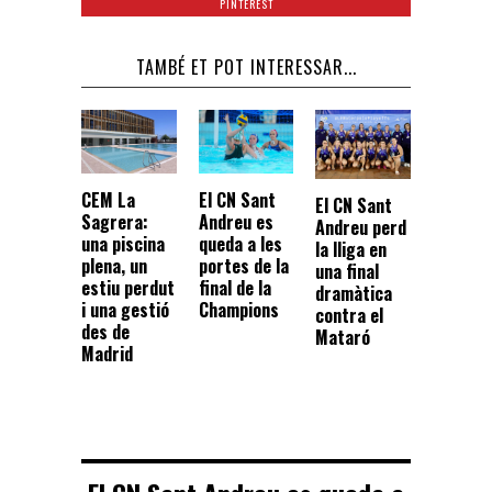
PINTEREST
TAMBÉ ET POT INTERESSAR...
CEM La
El CN Sant
El CN Sant
Sagrera:
Andreu es
Andreu perd
una piscina
queda a les
la lliga en
plena, un
portes de la
una final
estiu perdut
final de la
dramàtica
i una gestió
Champions
contra el
des de
Mataró
Madrid