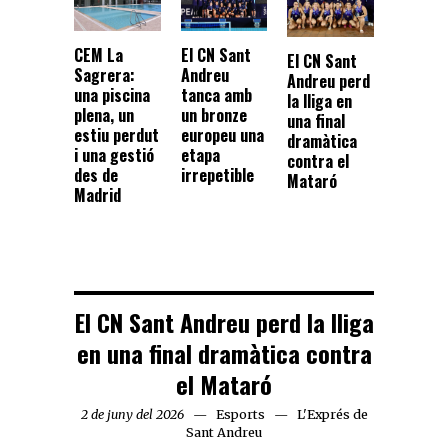
CEM La
El CN Sant
El CN Sant
Sagrera:
Andreu
Andreu perd
una piscina
tanca amb
la lliga en
plena, un
un bronze
una final
estiu perdut
europeu una
dramàtica
i una gestió
etapa
contra el
des de
irrepetible
Mataró
Madrid
El CN Sant Andreu perd la lliga
en una final dramàtica contra
el Mataró
2 de juny del 2026
Esports
L'Exprés de
Sant Andreu