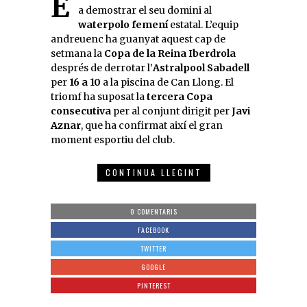
a demostrar el seu domini al
waterpolo femení
estatal. L’equip
andreuenc ha guanyat aquest cap de
setmana la
Copa de la Reina Iberdrola
després de derrotar l’
Astralpool Sabadell
per
16 a 10
a la piscina de Can Llong. El
triomf ha suposat la
tercera Copa
consecutiva
per al conjunt dirigit per
Javi
Aznar
, que ha confirmat així el gran
moment esportiu del club.
CONTINUA LLEGINT
0 COMENTARIS
FACEBOOK
TWITTER
GOOGLE
PINTEREST