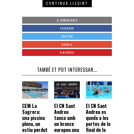
CONTINUA LLEGINT
0 COMENTARIS
FACEBOOK
TWITTER
GOOGLE
PINTEREST
TAMBÉ ET POT INTERESSAR...
CEM La
El CN Sant
El CN Sant
Sagrera:
Andreu
Andreu es
una piscina
tanca amb
queda a les
plena, un
un bronze
portes de la
estiu perdut
europeu una
final de la