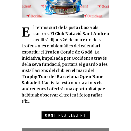
El tennis surt de la pista i baixa als
carrers. El
Club Natació Sant Andreu
acollirà dijous 26 de març un dels
trofeus més emblemàtics del calendari
esportiu: el
Trofeu Conde de Godó.
La
iniciativa, impulsada per Occident a través
de la seva fundació, portarà el guardó a les
instal·lacions del club en el marc del
Trophy Tour del Barcelona Open Banc
Sabadell
. L’activitat està oberta a tots els
andreuencs i oferirà una oportunitat poc
habitual: observar el trofeu i fotografiar-
s’hi.
CONTINUA LLEGINT