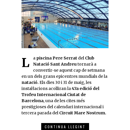
La
piscina Pere Serrat
del
Club
Natació Sant Andreu
tornarà a
convertir-se aquest cap de setmana
en un dels grans epicentres mundials de la
natació.
Els dies 30 i 31 de maig, les
instal·lacions acolliran la
47a edició del
Trofeu Internacional Ciutat de
Barcelona
, una de les cites més
prestigioses del calendari internacional i
tercera parada del
Circuit Mare Nostrum.
CONTINUA LLEGINT