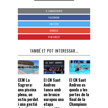
0 COMENTARIS
FACEBOOK
TWITTER
GOOGLE
PINTEREST
TAMBÉ ET POT INTERESSAR...
CEM La
El CN Sant
El CN Sant
Sagrera:
Andreu
Andreu es
una piscina
tanca amb
queda a les
plena, un
un bronze
portes de la
estiu perdut
europeu una
final de la
i una gestió
etapa
Champions