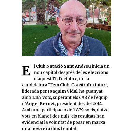
El
Club Natació Sant Andreu
inicia un
nou capítol després de les
eleccions
d’aquest 17 d’octubre, on la
candidatura “Fem Club, Construïm futur”,
liderada per
Joaquim Vidal
, ha guanyat
amb 1.167 vots, superant els 698 de l’equip
d’
Àngel Bernet
, president des del 2014.
Amb una participació de 1.879 socis, dotze
vots en blanc i dos nuls, els resultats han
evidenciat la voluntat de posar en marxa
una nova era
dins l’entitat.