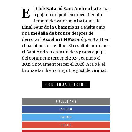
El
Club Natació Sant Andreu
ha tornat
a pujar a un podi europeu. L’equip
femení de waterpolo ha tancat la
Final Four de la Champions
a Malta amb
una
medalla de bronze
després de
derrotar l’
Assolim CN Mataró
per 9 a 11 en
el partit pel tercer lloc. El resultat confirma
el Sant Andreu com un dels grans equips
del continent: tercer el 2024, campió el
2025 i novament tercer el 2026. Ara bé, el
bronze també ha tingut regust de
comiat.
CONTINUA LLEGINT
0 COMENTARIS
FACEBOOK
TWITTER
GOOGLE