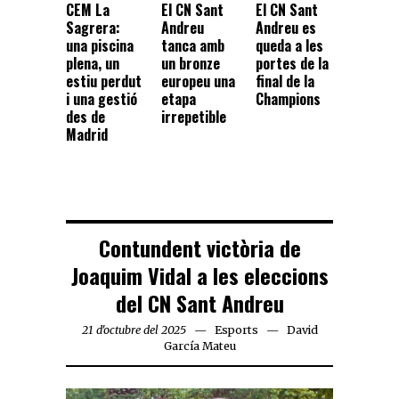
CEM La
El CN Sant
El CN Sant
Sagrera:
Andreu
Andreu es
una piscina
tanca amb
queda a les
plena, un
un bronze
portes de la
estiu perdut
europeu una
final de la
i una gestió
etapa
Champions
des de
irrepetible
Madrid
Contundent victòria de
Joaquim Vidal a les eleccions
del CN Sant Andreu
21 d'octubre del 2025
Esports
David
García Mateu