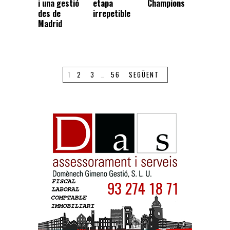
i una gestió
etapa
Champions
des de
irrepetible
Madrid
1
2
3
…
56
SEGÜENT