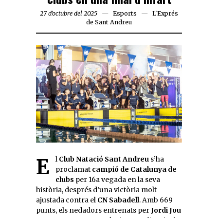
27 d'octubre del 2025
Esports
L'Exprés
de Sant Andreu
El
Club Natació Sant Andreu
s’ha
proclamat
campió de Catalunya de
clubs
per 16a vegada en la seva
història, després d’una victòria molt
ajustada contra el
CN Sabadell
. Amb 669
punts, els nedadors entrenats per
Jordi Jou