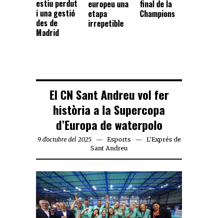
estiu perdut
europeu una
final de la
i una gestió
etapa
Champions
des de
irrepetible
Madrid
El CN Sant Andreu vol fer
història a la Supercopa
d’Europa de waterpolo
9 d'octubre del 2025
Esports
L'Exprés de
Sant Andreu