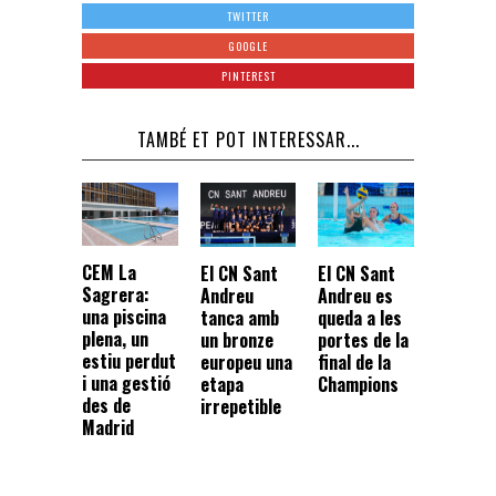
TWITTER
GOOGLE
PINTEREST
TAMBÉ ET POT INTERESSAR...
CEM La
El CN Sant
El CN Sant
Sagrera:
Andreu
Andreu es
una piscina
tanca amb
queda a les
plena, un
un bronze
portes de la
estiu perdut
europeu una
final de la
i una gestió
etapa
Champions
des de
irrepetible
Madrid