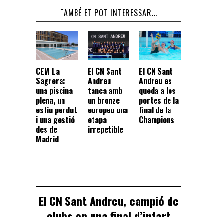
TAMBÉ ET POT INTERESSAR...
CEM La
El CN Sant
El CN Sant
Sagrera:
Andreu
Andreu es
una piscina
tanca amb
queda a les
plena, un
un bronze
portes de la
estiu perdut
europeu una
final de la
i una gestió
etapa
Champions
des de
irrepetible
Madrid
El CN Sant Andreu, campió de
clubs en una final d’infart