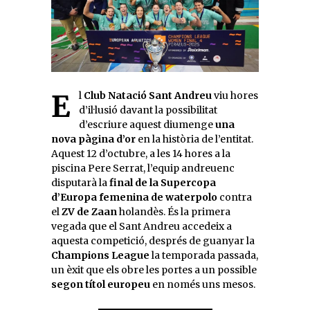
El
Club Natació Sant Andreu
viu hores
d’il·lusió davant la possibilitat
d’escriure aquest diumenge
una
nova pàgina d’or
en la història de l’entitat.
Aquest 12 d’octubre, a les 14 hores a la
piscina Pere Serrat, l’equip andreuenc
disputarà la
final de la Supercopa
d’Europa femenina de waterpolo
contra
el
ZV de Zaan
holandès. És la primera
vegada que el Sant Andreu accedeix a
aquesta competició, després de guanyar la
Champions League
la temporada passada,
un èxit que els obre les portes a un possible
segon títol europeu
en només uns mesos.