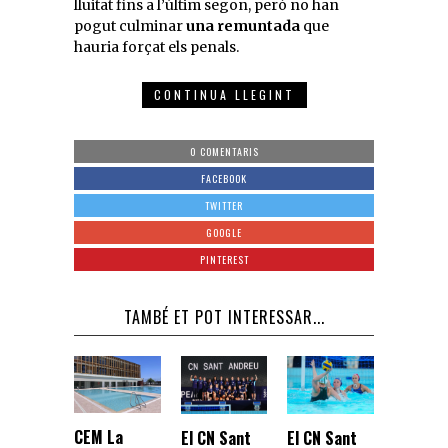
lluitat fins a l’últim segon, però no han
pogut culminar
una remuntada
que
hauria forçat els penals.
CONTINUA LLEGINT
0 COMENTARIS
FACEBOOK
TWITTER
GOOGLE
PINTEREST
TAMBÉ ET POT INTERESSAR...
CEM La
El CN Sant
El CN Sant