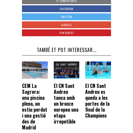
0 COMENTARIS
FACEBOOK
TWITTER
GOOGLE
PINTEREST
TAMBÉ ET POT INTERESSAR...
CEM La
El CN Sant
El CN Sant
Sagrera:
Andreu
Andreu es
una piscina
tanca amb
queda a les
plena, un
un bronze
portes de la
estiu perdut
europeu una
final de la
i una gestió
etapa
Champions
des de
irrepetible
Madrid