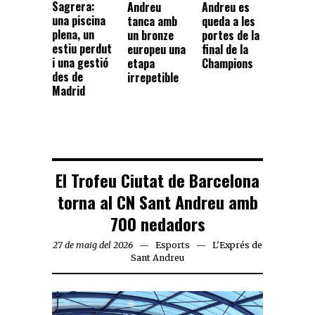
Sagrera:
Andreu
Andreu es
una piscina
tanca amb
queda a les
plena, un
un bronze
portes de la
estiu perdut
europeu una
final de la
i una gestió
etapa
Champions
des de
irrepetible
Madrid
El Trofeu Ciutat de Barcelona
torna al CN Sant Andreu amb
700 nedadors
27 de maig del 2026
Esports
L'Exprés de
Sant Andreu