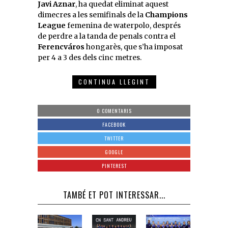
Javi Aznar
, ha quedat eliminat aquest
dimecres a les semifinals de la
Champions
League
femenina de waterpolo, després
de perdre a la tanda de penals contra el
Ferencváros
hongarès, que s’ha imposat
per 4 a 3 des dels cinc metres.
CONTINUA LLEGINT
0 COMENTARIS
FACEBOOK
TWITTER
GOOGLE
PINTEREST
TAMBÉ ET POT INTERESSAR...