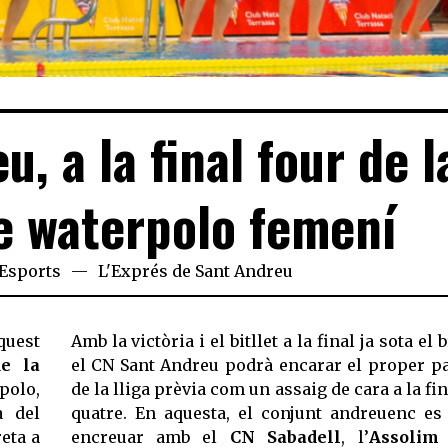
, a la final four de l
 waterpolo femení
Esports
L'Exprés de Sant Andreu
quest
Amb la victòria i el bitllet a la final ja sota el b
de la
el CN Sant Andreu podrà encarar el proper pa
olo,
de la lliga prèvia com un assaig de cara a la fin
a del
quatre. En aquesta, el conjunt andreuenc es
reta a
encreuar amb el
CN Sabadell
, l’
Assolim