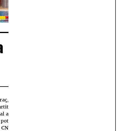
a
raç,
rtit
al a
 pot
 CN