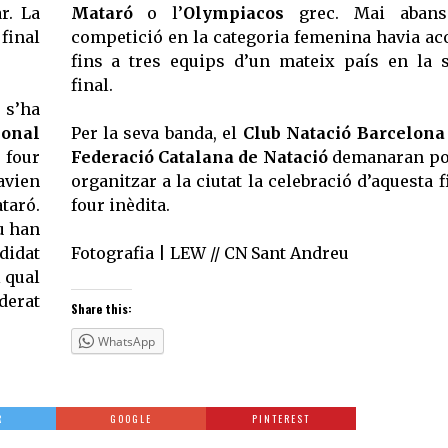
r. La
Mataró
o l’
Olympiacos
grec. Mai abans
final
competició en la categoria femenina havia aco
fins a tres equips d’un mateix país en la 
final.
 s’ha
ional
Per la seva banda, el
Club Natació Barcelona
 four
Federació Catalana de Natació
demanaran po
vien
organitzar a la ciutat la celebració d’aquesta f
ataró.
four inèdita.
u han
didat
Fotografia | LEW // CN Sant Andreu
l qual
iderat
Share this:
WhatsApp
R
GOOGLE
PINTEREST