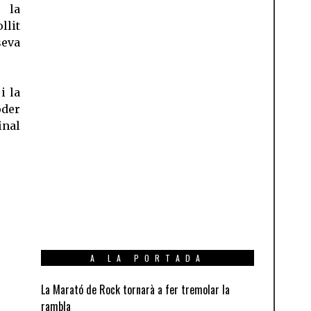
 la
llit
seva
i la
der
inal
A LA PORTADA
La Marató de Rock tornarà a fer tremolar la
rambla