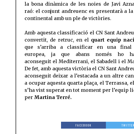
la bona dinàmica de les noies de Javi Azna
raó: el conjunt andreuenc es presentarà a la 
continental amb un ple de victòries.
Amb aquesta classificació el CN Sant Andreu
convertit, de retruc, en el
quart equip nac
que s’arriba a classificar en una final
europea, ja que abans només ho ha
aconseguit el Mediterrani, el Sabadell i el M
De fet, amb aquesta victòria el CN Sant Andre
aconseguit deixar a l’estacada a un altre can
a ocupar aquesta quarta plaça, el Terrassa, e
s’ha vist superat en tot moment per l’equip l
per
Martina Terré.
FACEBOOK
TWITTE