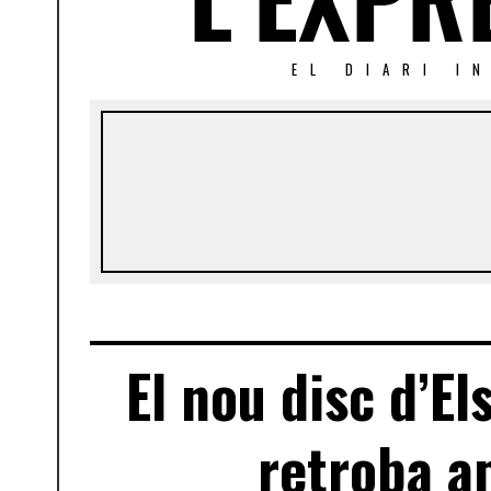
EL DIARI I
El nou disc d’El
retroba a