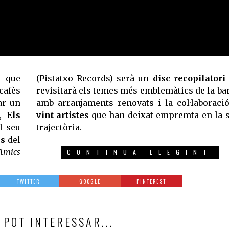
s que
(Pistatxo Records) serà un
disc recopilatori
cafès
revisitarà els temes més emblemàtics de la ba
ar un
amb arranjaments renovats i la col·laboraci
s,
Els
vint artistes
que han deixat empremta en la 
l seu
trajectòria.
ns
del
Amics
CONTINUA LLEGINT
TWITTER
GOOGLE
PINTEREST
 POT INTERESSAR...