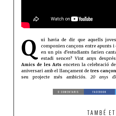
Q
ui havia de dir que aquells jove
componien cançons entre apunts i 
en un pis d’estudiants farien cant
estadi sencer? Vint anys despré
Amics de les Arts
enceten la celebració de
aniversari amb el llançament de
tres canço
seu projecte més ambiciós.
20 anys d’
0 COMENTARIS
FACEBOOK
TAMBÉ ET