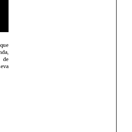
que
nda,
ó de
seva