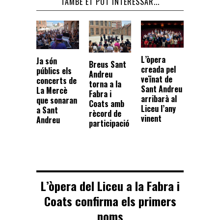
TAMBÉ ET POT INTERESSAR...
L’òpera
Ja són
Breus Sant
creada pel
públics els
Andreu
veïnat de
concerts de
torna a la
Sant Andreu
La Mercè
Fabra i
arribarà al
que sonaran
Coats amb
Liceu l’any
a Sant
rècord de
vinent
Andreu
participació
L’òpera del Liceu a la Fabra i
Coats confirma els primers
noms