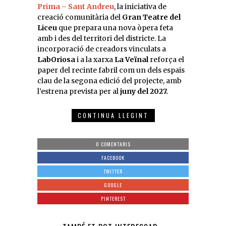
Prima – Sant Andreu
, la iniciativa de
creació comunitària del
Gran Teatre del
Liceu
que prepara una nova òpera feta
amb i des del territori del districte. La
incorporació de creadors vinculats a
LabOriosa
i a la xarxa
La Veïnal
reforça el
paper del recinte fabril com un dels espais
clau de la segona edició del projecte, amb
l’estrena prevista per al
juny del 2027.
CONTINUA LLEGINT
0 COMENTARIS
FACEBOOK
TWITTER
GOOGLE
PINTEREST