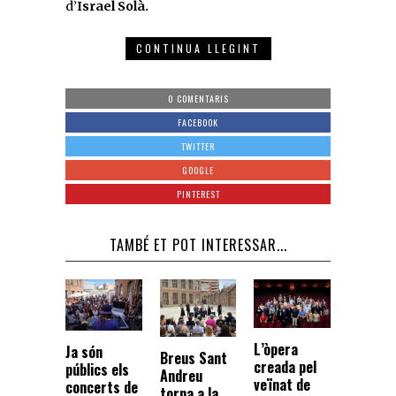
d’
Israel Solà.
CONTINUA LLEGINT
0 COMENTARIS
FACEBOOK
TWITTER
GOOGLE
PINTEREST
TAMBÉ ET POT INTERESSAR...
L’òpera
Ja són
Breus Sant
creada pel
públics els
Andreu
veïnat de
concerts de
torna a la