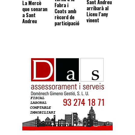
Sant Andreu
La Mercè
Fabra i
arribarà al
que sonaran
Coats amb
Liceu l’any
a Sant
rècord de
vinent
Andreu
participació