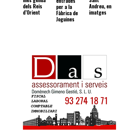
més gèlida
Sant
entrades
dels Reis
Andreu, en
per a la
d’Orient
imatges
Fàbrica de
Joguines