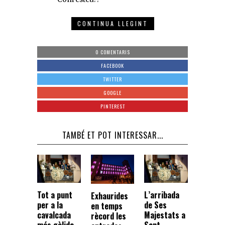
CONTINUA LLEGINT
0 COMENTARIS
FACEBOOK
TWITTER
GOOGLE
PINTEREST
TAMBÉ ET POT INTERESSAR...
Tot a punt
L’arribada
Exhaurides
per a la
de Ses
en temps
cavalcada
Majestats a
rècord les