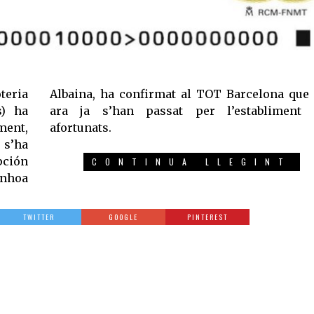
teria
ue per
s) ha
t dos
ment,
afortunats.
 s’ha
pción
CONTINUA LLEGINT
inhoa
TWITTER
GOOGLE
PINTEREST