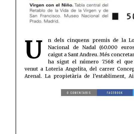
U
n dels cinquens premis de la Lo
Albaina, ha confirmat al TOT Barcelona q
Nacional de Nadal (60.000 euro
ara ja s’han passat per l’establimen
caigut a Sant Andreu. Més concreta
ha sigut el número 7.568 el que
venut a Loteria Angelita, del carrer Conce
Arenal. La propietària de l’establiment, A
0 COMENTARIS
FACEBOOK