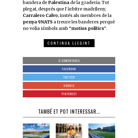
bandera de
Palestina
de la graderia. Tot
plegat, després que l’àrbitre madrileny,
Carralero Calvo
, instés als membres de la
penya 9NATS
a treure les banderes perquè
no volia símbols amb
“motius polítics”
.
CONTINUA LLEGINT
0 COMENTARIS
FACEBOOK
TWITTER
GOOGLE
PINTEREST
TAMBÉ ET POT INTERESSAR...