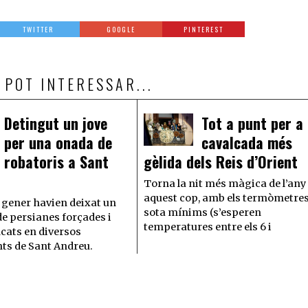
TWITTER
GOOGLE
PINTEREST
 POT INTERESSAR...
Detingut un jove
Tot a punt per a 
per una onada de
cavalcada més
robatoris a Sant
gèlida dels Reis d’Orient
Torna la nit més màgica de l’any 
aquest cop, amb els termòmetre
e gener havien deixat un
sota mínims (s’esperen
de persianes forçades i
temperatures entre els 6 i
ncats en diversos
ts de Sant Andreu.