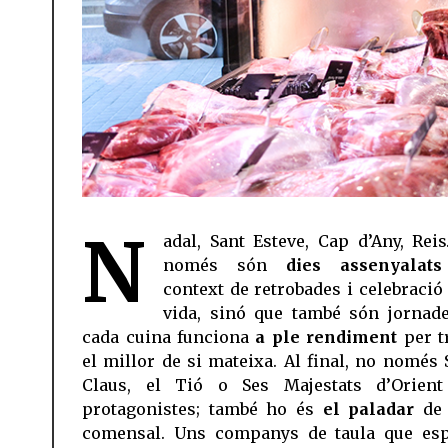
N
adal, Sant Esteve, Cap d’Any, Rei
només són
dies assenyalats
context de retrobades i celebració 
vida, sinó que també són jornad
cada cuina funciona
a ple rendiment
per t
el millor de si mateixa. Al final, no només 
Claus, el Tió o Ses Majestats d’Orien
protagonistes; també ho és
el paladar
de 
comensal. Uns companys de taula que es