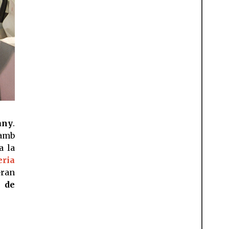
any
.
amb
a la
eria
Gran
u de