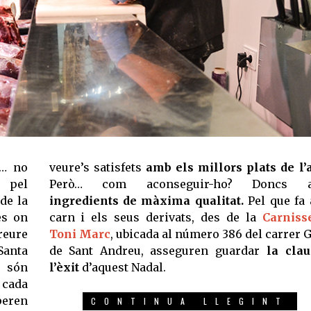
s… no
veure’s satisfets
amb els millors plats de l’
pel
Però… com aconseguir-ho? Doncs 
de la
ingredients de màxima qualitat.
Pel que fa 
es on
carn i els seus derivats, des de la
Carniss
reure
Toni Marc
, ubicada al número 386 del carrer 
Santa
de Sant Andreu, asseguren guardar
la cla
t són
l’èxit
d’aquest Nadal.
cada
peren
CONTINUA LLEGINT