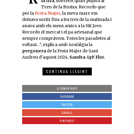
la fira
, sobretot quan pujava al
Tren de la Bruixa. Recordo que
per la
Festa Major
, la meva mare em
deixava sortir fins a les tres de la matinada i
anava amb els meus amics a la Nit Jove.
Recordo el mercat i el pa artesanal que
sempre compràvem. Totes les paradetes al
voltant…”, explica amb nostàlgia la
pregonera
de la Festa Major de Sant
Andreu d’aquest 2024,
Sandra-LyF Flor.
CONTINUA LLEGINT
0 COMENTARIS
FACEBOOK
TWITTER
GOOGLE
PINTEREST