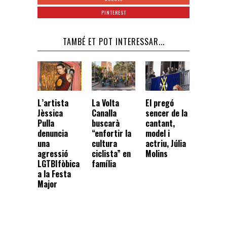
PINTEREST
TAMBÉ ET POT INTERESSAR...
La Volta
El pregó
L’artista
Canalla
sencer de la
Jèssica
buscarà
cantant,
Pulla
“enfortir la
model i
denuncia
cultura
actriu, Júlia
una
ciclista” en
Molins
agressió
família
LGTBIfòbica
a la Festa
Major