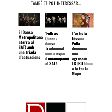
TAMBÉ ET POT INTERESSAR...
El Dansa
‘Folk as
L’artista
Metropolitana
Queer’:
Jèssica
aterra al
dansa
Pulla
SAT! amb
tradicional
denuncia
una triada
com a espai
una
d’actuacions
d’emancipació
agressió
al SAT!
LGTBIfòbica
a la Festa
Major