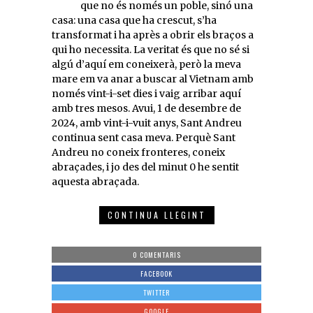
que no és només un poble, sinó una
casa: una casa que ha crescut, s’ha
transformat i ha après a obrir els braços a
qui ho necessita. La veritat és que no sé si
algú d’aquí em coneixerà, però la meva
mare em va anar a buscar al Vietnam amb
només vint-i-set dies i vaig arribar aquí
amb tres mesos. Avui, 1 de desembre de
2024, amb vint-i-vuit anys, Sant Andreu
continua sent casa meva. Perquè Sant
Andreu no coneix fronteres, coneix
abraçades, i jo des del minut 0 he sentit
aquesta abraçada.
CONTINUA LLEGINT
0 COMENTARIS
FACEBOOK
TWITTER
GOOGLE