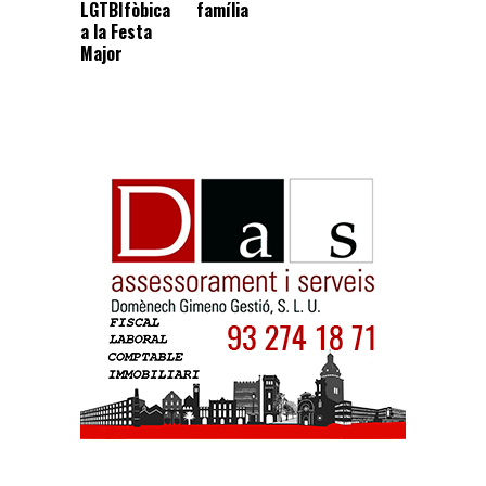
família
LGTBIfòbica
a la Festa
Major