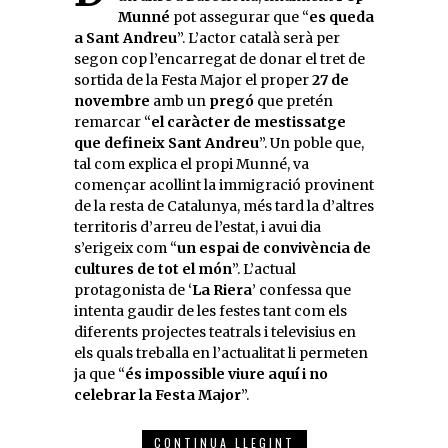
Munné
pot assegurar que “
es queda
a Sant Andreu
”. L’actor català serà per
segon cop l’encarregat de donar el tret de
sortida de la Festa Major el proper
27 de
novembre
amb un
pregó
que pretén
remarcar “
el caràcter de mestissatge
que defineix Sant Andreu
”. Un poble que,
tal com explica el propi Munné, va
començar acollint la immigració provinent
de la resta de Catalunya, més tard la d’altres
territoris d’arreu de l’estat, i avui dia
s’erigeix com “
un espai de convivència de
cultures de tot el món
”. L’actual
protagonista de ‘
La Riera
’ confessa que
intenta gaudir de les festes tant com els
diferents projectes teatrals i televisius en
els quals treballa en l’actualitat li permeten
ja que “
és impossible viure aquí i no
celebrar la Festa Major
”.
CONTINUA LLEGINT