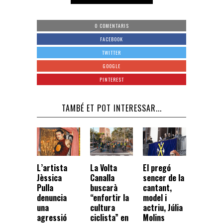
0 COMENTARIS
FACEBOOK
TWITTER
GOOGLE
PINTEREST
TAMBÉ ET POT INTERESSAR...
La Volta
El pregó
L’artista
Canalla
sencer de la
Jèssica
buscarà
cantant,
Pulla
“enfortir la
model i
denuncia
cultura
actriu, Júlia
una
ciclista” en
Molins
agressió