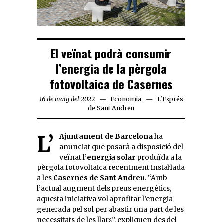
El veïnat podrà consumir
l’energia de la pèrgola
fotovoltaica de Casernes
16 de maig del 2022
Economia
L'Exprés
de Sant Andreu
L’
Ajuntament de Barcelona
ha
anunciat que posarà a disposició del
veïnat l’
energia solar
produïda a la
pèrgola fotovoltaica recentment instal·lada
a les
Casernes de Sant Andreu
. “Amb
l’actual augment dels preus energètics,
aquesta iniciativa vol aprofitar l’energia
generada pel sol per abastir una part de les
necessitats de les llars”, expliquen des del