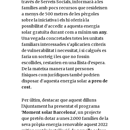
través de Serveis Socials, informarà a les
famílies amb pocs recursos que resideixen
a menys de 500 metres de les pèrgoles
sobre la iniciativa i els hi oferirà la
possibilitat d’accedir a aquesta energia
solar gratuïta durant com a mínim
un any.
Una vegada concretades totes les unitats
familiars interessades s’aplicarien criteris
de vulnerabilitat i necessitat, i si calgués es
faria un sorteig i les que no fossin
escollides, restarien en una llista d’espera.
De la mateixa manera tant persones
físiques com jurídiques també podrien
disposar d’aquesta energia solar
a preu de
cost.
Per últim, destacar que aquest dilluns
l’Ajuntament ha presentat el programa
‘Moment solar Barcelona’
, un projecte
que pretén dotar a unes 2.000 famílies de la
seva pròpia energia renovable aquest 2022