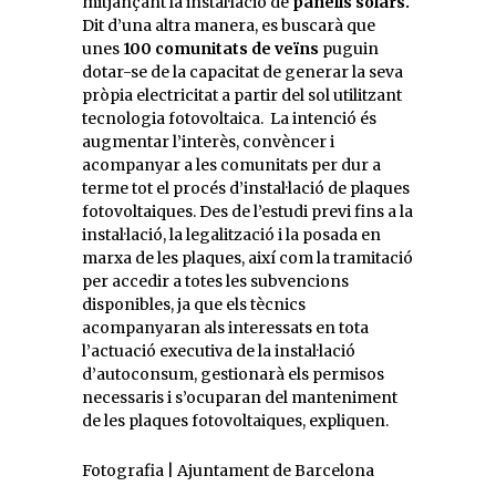
mitjançant la instal·lació de
panells solars.
Dit d’una altra manera, es buscarà que
unes
100 comunitats de veïns
puguin
dotar-se de la capacitat de generar la seva
pròpia electricitat a partir del sol utilitzant
tecnologia fotovoltaica. La intenció és
augmentar l’interès, convèncer i
acompanyar a les comunitats per dur a
terme tot el procés d’instal·lació de plaques
fotovoltaiques. Des de l’estudi previ fins a la
instal·lació, la legalització i la posada en
marxa de les plaques, així com la tramitació
per accedir a totes les subvencions
disponibles, ja que els tècnics
acompanyaran als interessats en tota
l’actuació executiva de la instal·lació
d’autoconsum, gestionarà els permisos
necessaris i s’ocuparan del manteniment
de les plaques fotovoltaiques, expliquen.
Fotografia | Ajuntament de Barcelona