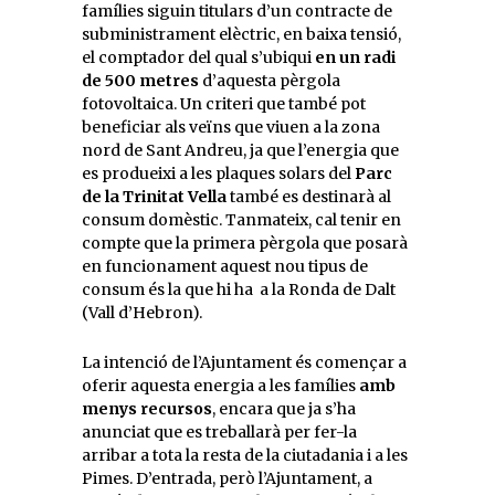
famílies siguin titulars d’un contracte de
subministrament elèctric, en baixa tensió,
el comptador del qual s’ubiqui
en un radi
de 500 metres
d’aquesta pèrgola
fotovoltaica. Un criteri que també pot
beneficiar als veïns que viuen a la zona
nord de Sant Andreu, ja que l’energia que
es produeixi a les plaques solars del
Parc
de la Trinitat Vella
també es destinarà al
consum domèstic. Tanmateix, cal tenir en
compte que la primera pèrgola que posarà
en funcionament aquest nou tipus de
consum és la que hi ha a la Ronda de Dalt
(Vall d’Hebron).
La intenció de l’Ajuntament és començar a
oferir aquesta energia a les famílies
amb
menys recursos
, encara que ja s’ha
anunciat que es treballarà per fer-la
arribar a tota la resta de la ciutadania i a les
Pimes. D’entrada, però l’Ajuntament, a