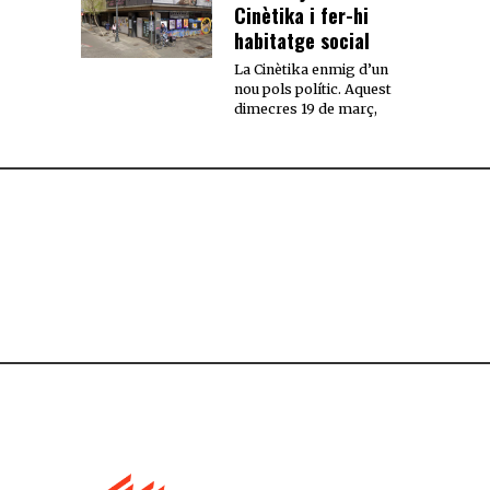
Cinètika i fer-hi
habitatge social
La Cinètika enmig d’un
nou pols polític. Aquest
dimecres 19 de març,