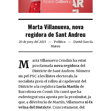
Marta Villanueva, nova
regidora de Sant Andreu
20 de juny del 2023
Política
David García
Mateu
Marta Villanueva Cendán ha estat
proclamada
nova regidora
del
Districte de Sant Andreu. Número
sis pel PSC a les llistes electorals, la
socialista pren el relleu al capdavant del
Districte a la regidora
Lucía Martín
de
Barcelona en Comú. Un canvi que ha
esdevingut una aposta per la proximitat, ja
que, a diferència de Martín, Villanueva
sí és
veïna del Districte
. Concretament, del