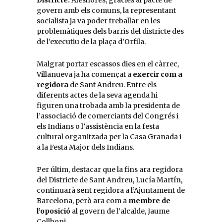
Districte.
Aleshores, gràcies al pacte de
govern amb els comuns, la representant
socialista ja va poder treballar en les
problemàtiques dels barris del districte des
de l’executiu de la plaça d’Orfila.
Malgrat portar escassos dies en el càrrec,
Villanueva ja ha començat a
exercir com a
regidora
de Sant Andreu. Entre els
diferents actes de la seva agenda hi
figuren una trobada amb la presidenta de
l’associació de comerciants del Congrés i
els Indians o l’assistència en la festa
cultural organitzada per la Casa Granada i
a la Festa Major dels Indians.
Per últim, destacar que la fins ara regidora
del Districte de Sant Andreu, Lucía Martín,
continuarà sent regidora a l’Ajuntament de
Barcelona, però ara com a
membre de
l’oposició
al govern de l’alcalde, Jaume
Collboni.