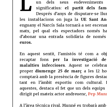
L
un dels seus esdeveniments
significatius:
el partit dels fam
Després d’anys de disputare-se llu
les instal·lacions on juga la
UE Sant An
enguany el Narcís Sala tornarà a ser escenar
matx, pel qual els espectadors només h
d’abonar una entrada solidària de nomé
euros.
En aquest sentit, l’amistós té com a obj
recaptar fons
per la investigació de
malalties infeccioses
. Aquest se celebra
proper
diumenge 25 de març
a les 12 ho
comptarà amb la presència de figures desta
tant en l’àmbit esportiu com cultural. 
aquestes, destaca el fet que un dels equips 
dirigit pel mateix actor andreuenc,
Pep Mun
A l’àrea tècnica rival, Munné es trobarà am