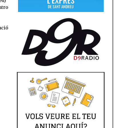
eu)
ntro
ació