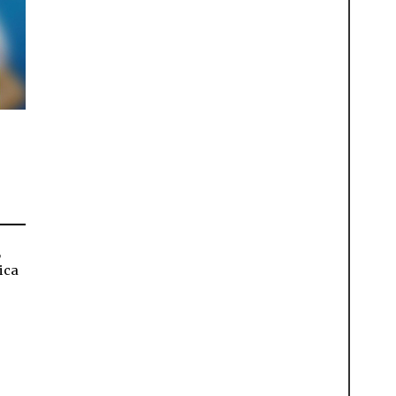
,
ica