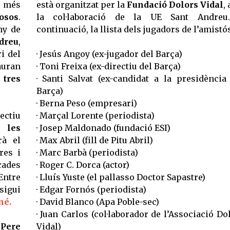
 més
està organitzat per la
Fundació Dolors Vidal
,
osos
.
la col·laboració de la UE Sant Andreu
ny de
continuació, la llista dels jugadors de l’amistós
dreu
,
i del
· Jesús Angoy (ex-jugador del Barça)
auran
· Toni Freixa (ex-directiu del Barça)
s
tres
· Santi Salvat (ex-candidat a la presidència
Barça)
· Berna Peso (empresari)
ectiu
· Marçal Lorente (periodista)
 les
· Josep Maldonado (fundació ESI)
rà el
· Max Abril (fill de Pitu Abril)
res i
· Marc Barbà (periodista)
cades
· Roger C. Dorca (actor)
Entre
· Lluís Yuste (el pallasso Doctor Sapastre)
sigui
· Edgar Fornós (periodista)
né.
· David Blanco (Apa Poble-sec)
· Juan Carlos (col·laborador de l’Associació Do
b
Pere
Vidal)