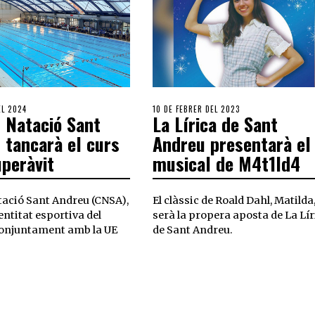
EL 2024
10 DE FEBRER DEL 2023
b Natació Sant
La Lírica de Sant
 tancarà el curs
Andreu presentarà el
peràvit
musical de M4t1ld4
tació Sant Andreu (CNSA),
El clàssic de Roald Dahl, Matilda
entitat esportiva del
serà la propera aposta de La Lír
 conjuntament amb la UE
de Sant Andreu.