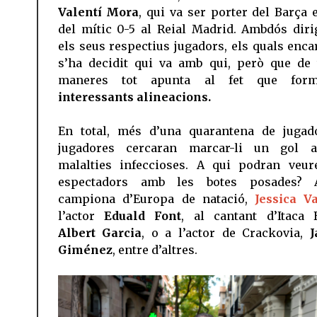
Valentí Mora
, qui va ser porter del Barça e
del mític 0-5 al Reial Madrid. Ambdós diri
els seus respectius jugadors, els quals enca
s’ha decidit qui va amb qui, però que de 
maneres tot apunta al fet que form
interessants alineacions.
En total, més d’una quarantena de jugad
jugadores cercaran marcar-li un gol 
malalties infeccioses. A qui podran veur
espectadors amb les botes posades? 
campiona d’Europa de natació,
Jessica Va
l’actor
Eduald Font
, al cantant d’Itaca 
Albert Garcia
, o a l’actor de Crackovia,
J
Giménez
, entre d’altres.