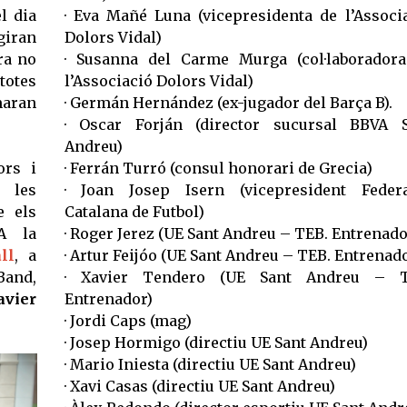
l dia
· Eva Mañé Luna (vicepresidenta de l’Associ
giran
Dolors Vidal)
ra no
· Susanna del Carme Murga (col·laborador
totes
l’Associació Dolors Vidal)
aran
· Germán Hernández (ex-jugador del Barça B).
· Oscar Forján (director sucursal BBVA 
Andreu)
ors i
· Ferrán Turró (consul honorari de Grecia)
a les
· Joan Josep Isern (vicepresident Feder
e els
Catalana de Futbol)
A la
· Roger Jerez (UE Sant Andreu – TEB. Entrenado
ll
, a
· Artur Feijóo (UE Sant Andreu – TEB. Entrenad
Band,
· Xavier Tendero (UE Sant Andreu – T
avier
Entrenador)
· Jordi Caps (mag)
· Josep Hormigo (directiu UE Sant Andreu)
· Mario Iniesta (directiu UE Sant Andreu)
· Xavi Casas (directiu UE Sant Andreu)