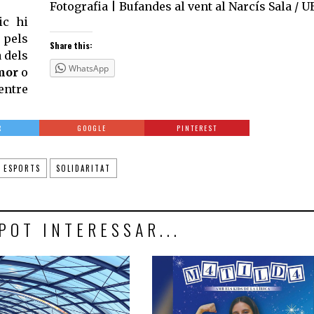
Fotografia | Bufandes al vent al Narcís Sala / 
ic hi
pels
Share this:
 dels
WhatsApp
mor
o
 entre
R
GOOGLE
PINTEREST
ESPORTS
SOLIDARITAT
POT INTERESSAR...