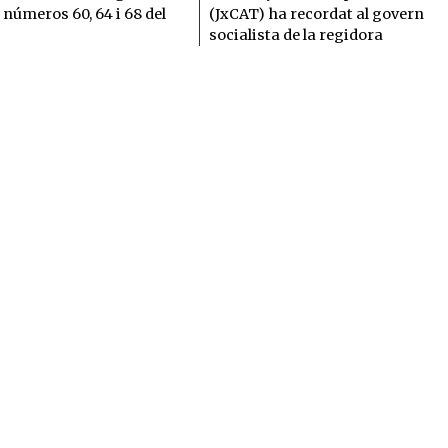
 números 60, 64 i 68 del
(JxCAT) ha recordat al govern
socialista de la regidora