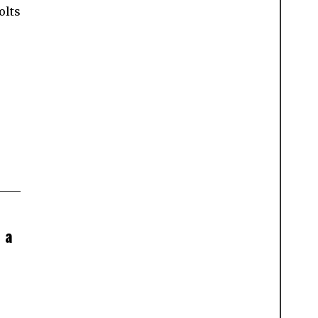
olts
 a