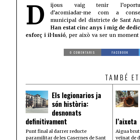
D
ijous vaig tenir l’oportun
d’acomiadar-me com a consel
municipal del districte de Sant An
Han estat cinc anys i mig de dedic
esforç i il·lusió
, per això va ser un moment
0 COMENTARIS
FACEBOOK
TAMBÉ ET
Els legionarios ja
són història:
desnonats
definitivament
l’aixeta
Punt final al darrer reducte
Aigua bruta
paramilitar de les Casernes de Sant
veïnat de 