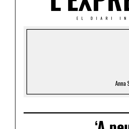
EL DIARI I
Anna S
‘A pe