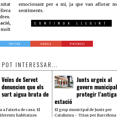
itat
emocionant per a mi, ja que van aflorar m
lera
sentiments.
dreu.
ació,
CONTINUA LLEGINT
 molt
TWITTER
GOOGLE
PINTEREST
 POT INTERESSAR...
Veïns de Servet
Junts urgeix al
denuncien que els
govern municipal
surt aigua bruta de
protegir l’antiga
estació
 a l’aixeta de casa. El
El grup municipal de Junts per
diferents habitatges
Catalunya – Trias per Barcelona