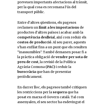
preveuen importants afectacions al trànsit,
per la qual cosa es recomana l’ús del
transport públic.
Entre d’altres qüestions, els pagesos
reclamen un
límit a les importacions
de
productes d’altres països i acabar amb la
competència deslleia
l, així com reduir els
costos de producció
. Al seu parer, aquests
s’han enfilat fins a un punt que els resulten
“inassumibles”. També demanen posar fi a
la pràctica obligació de
vendre per sota de
preu de cost
, la revisió de la Política
Agrària Comuna
(PAC)
i reduir la
burocràcia
que han de presentar
periòdicament.
En darrer lloc, els pagesos també critiquen
les restriccions per la
sequera
que ha
posat en marxa el Govern català. Tal com
assenyalen, el seu sector ha esdevingut el