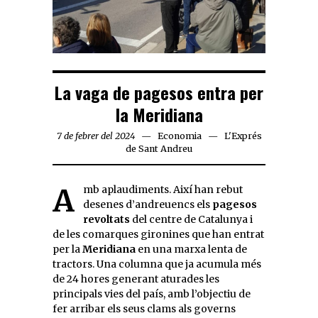
La vaga de pagesos entra per
la Meridiana
7 de febrer del 2024
Economia
L'Exprés
de Sant Andreu
Amb aplaudiments. Així han rebut
desenes d’andreuencs els
pagesos
revoltats
del centre de Catalunya i
de les comarques gironines que han entrat
per la
Meridiana
en una marxa lenta de
tractors. Una columna que ja acumula més
de 24 hores generant aturades les
principals vies del país, amb l’objectiu de
fer arribar els seus clams als governs