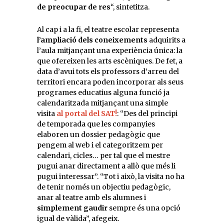
de preocupar de res
“, sintetitza.
Al cap i a la fi, el teatre escolar representa
l’ampliació dels coneixements
adquirits a
l’aula mitjançant una experiència única: la
que ofereixen les arts escèniques. De fet, a
data d’avui tots els professors d’arreu del
territori encara poden incorporar als seus
programes educatius alguna funció ja
calendaritzada mitjançant una simple
visita
al portal del SAT!
: “Des del principi
de temporada que les companyies
elaboren un dossier pedagògic que
pengem al web i el categoritzem per
calendari, cicles… per tal que el mestre
pugui anar directament a allò que més li
pugui interessar”. “Tot i això, la visita no ha
de tenir només un objectiu pedagògic,
anar al teatre amb els alumnes i
simplement gaudir
sempre és una opció
igual de vàlida”, afegeix.