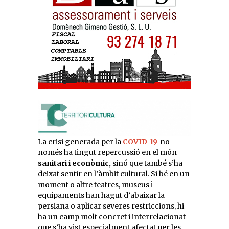
La crisi generada per la
COVID-19
no
només ha tingut repercussió en el món
sanitari i econòmic,
sinó que també s’ha
deixat sentir en l’àmbit cultural. Si bé en un
moment o altre teatres, museus i
equipaments han hagut d’abaixar la
persiana o aplicar severes restriccions, hi
ha un camp molt concret i interrelacionat
que s’ha vist especialment afectat per les