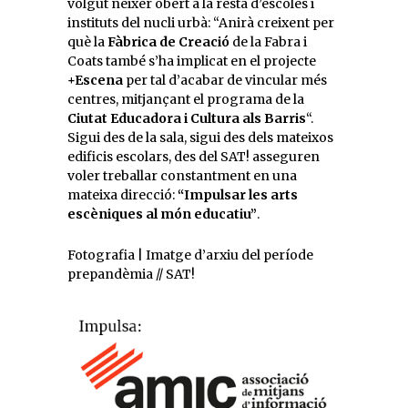
volgut nèixer obert a la resta d’escoles i
instituts del nucli urbà: “Anirà creixent per
què la
Fàbrica de Creació
de la Fabra i
Coats també s’ha implicat en el projecte
+Escena
per tal d’acabar de vincular més
centres, mitjançant el programa de la
Ciutat Educadora i Cultura als Barris
“.
Sigui des de la sala, sigui des dels mateixos
edificis escolars, des del SAT! asseguren
voler treballar constantment en una
mateixa direcció:
“Impulsar les arts
escèniques al món educatiu”
.
Fotografia | Imatge d’arxiu del període
prepandèmia // SAT!