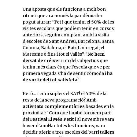
Una aposta que els funciona a molt bon
ritme i que ara només la pandèmia ha
pogut aturar: “Tot i que tenim el 50% de les
visites escolars que podíem tenir en cursos
anteriors, seguim comptant amb la visita
d’escoles de Sant Andreu, Barcelona, Santa
Coloma, Badalona, el Baix Llobregat, el
Maresme o fins i tot el Vallès”. “
No hem
deixat de créixer
i un dels objectius que
tenim més clars és que l’escola que ve per
primera vegada s’ha de sentir còmoda i
ha
de sortir del tot satisfeta
“.
Però… i com supleix el SAT! el 50% de la
resta de la seva programació? Amb
activitats complementàries
basades en la
proximitat: “Com que també formem part
del
Festival El Més Petit
i al novembre vam
haver d’anul·lar totes les funcions, vam
decidir oferir a tres escoles del barri
tallers