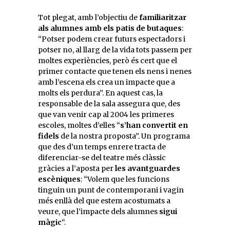
Tot plegat, amb l’objectiu de
familiaritzar
als alumnes amb els patis de butaques
:
“Potser podem crear futurs espectadors i
potser no, al llarg de la vida tots passem per
moltes experiències, però és cert que el
primer contacte que tenen els nens i nenes
amb l’escena els crea un impacte que a
molts els perdura”. En aquest cas, la
responsable de la sala assegura que, des
que van venir cap al 2004 les primeres
escoles, moltes d’elles “
s’han convertit en
fidels
de la nostra proposta”. Un programa
que des d’un temps enrere tracta de
diferenciar-se del teatre més clàssic
gràcies a l’aposta per
les avantguardes
escèniques
: “Volem que les funcions
tinguin un punt de contemporani i vagin
més enllà del que estem acostumats a
veure, que l’impacte dels alumnes
sigui
màgic
“.