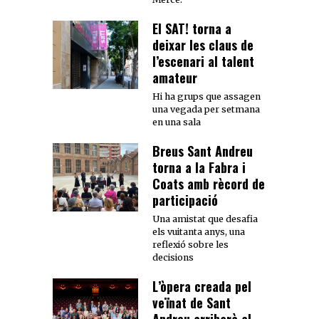
El SAT! torna a
deixar les claus de
l’escenari al talent
amateur
Hi ha grups que assagen
una vegada per setmana
en una sala
Breus Sant Andreu
torna a la Fabra i
Coats amb rècord de
participació
Una amistat que desafia
els vuitanta anys, una
reflexió sobre les
decisions
L’òpera creada pel
veïnat de Sant
Andreu arribarà al