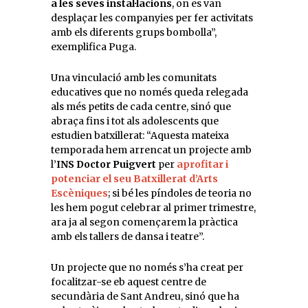
a les seves instal·lacions
, on es van
desplaçar les companyies per fer activitats
amb els diferents grups bombolla”,
exemplifica Puga.
Una vinculació amb les comunitats
educatives que no només queda relegada
als més petits de cada centre, sinó que
abraça fins i tot als adolescents que
estudien batxillerat: “Aquesta mateixa
temporada hem arrencat un projecte amb
l’
INS Doctor Puigvert
per
aprofitar i
potenciar el seu Batxillerat d’Arts
Escèniques
; si bé les píndoles de teoria no
les hem pogut celebrar al primer trimestre,
ara ja al segon començarem la pràctica
amb els tallers de dansa i teatre”.
Un projecte que no només s’ha creat per
focalitzar-se eb aquest centre de
secundària de Sant Andreu, sinó que ha