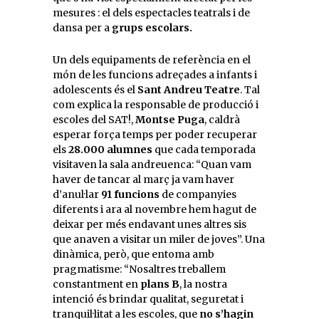
mesures : el dels espectacles teatrals i de
dansa per a
grups escolars.
Un dels equipaments de referència en el
món de les funcions adreçades a infants i
adolescents és el
Sant Andreu Teatre
. Tal
com explica la responsable de producció i
escoles del SAT!,
Montse Puga
, caldrà
esperar força temps per poder recuperar
els
28.000 alumnes
que cada temporada
visitaven la sala andreuenca: “Quan vam
haver de tancar al març ja vam haver
d’anul·lar
91 funcions
de companyies
diferents i ara al novembre hem hagut de
deixar per més endavant unes altres sis
que anaven a visitar un miler de joves”. Una
dinàmica, però, que entoma amb
pragmatisme: “Nosaltres treballem
constantment en
plans B
, la nostra
intenció és brindar qualitat, seguretat i
tranquil·litat a les escoles, que
no s’hagin