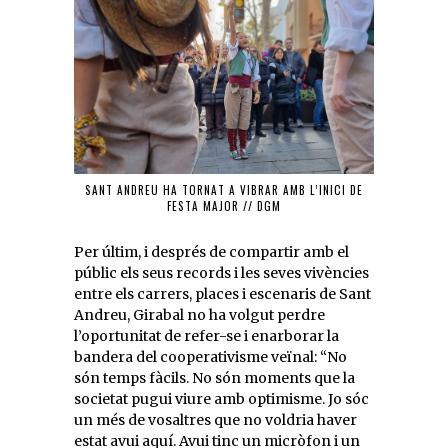
SANT ANDREU HA TORNAT A VIBRAR AMB L’INICI DE
FESTA MAJOR // DGM
Per últim, i després de compartir amb el
públic els seus records i les seves vivències
entre els carrers, places i escenaris de Sant
Andreu, Girabal no ha volgut perdre
l’oportunitat de refer-se i enarborar la
bandera del cooperativisme veïnal: “No
són temps fàcils. No són moments que la
societat pugui viure amb optimisme. Jo sóc
un més de vosaltres que no voldria haver
estat avui aquí. Avui tinc un micròfon i un