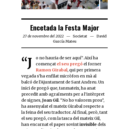
Encetada la Festa Major
27 de novembre del 2022
Societat
David
García Mateu
“Jo no hauria de ser aquí”. Així ha
començat
el seu pregó
el forner
Ramon Girabal
, qui per primera
vegada s’ha enfilat micròfon en mà al
balcó de l’Ajuntament de Sant Andreu. Un
inici de pregó que, tanmateix, ha anat
precedit amb agraïments per a l’intèrpret
de signes,
Joan Gil
. “No ho valorem prou”,
ha assenyalat el mateix Girabal respecte a
la feina del seu traductor. Al final, però, tant
el seu pregó, com la tasca del mateix Gil,
han encarnat el paper sovint
invisible
dels