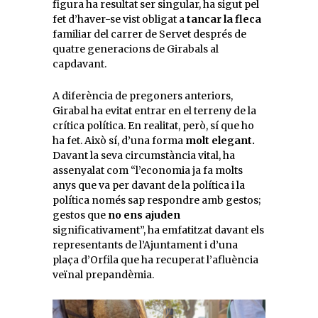
figura ha resultat ser singular, ha sigut pel
fet d’haver-se vist obligat a
tancar la fleca
familiar del carrer de Servet després de
quatre generacions de Girabals al
capdavant.
A diferència de pregoners anteriors,
Girabal ha evitat entrar en el terreny de la
crítica política. En realitat, però, sí que ho
ha fet. Això sí, d’una forma
molt elegant.
Davant la seva circumstància vital, ha
assenyalat com “l’economia ja fa molts
anys que va per davant de la política i la
política només sap respondre amb gestos;
gestos que
no ens ajuden
significativament”, ha emfatitzat davant els
representants de l’Ajuntament i d’una
plaça d’Orfila que ha recuperat l’afluència
veïnal prepandèmia.