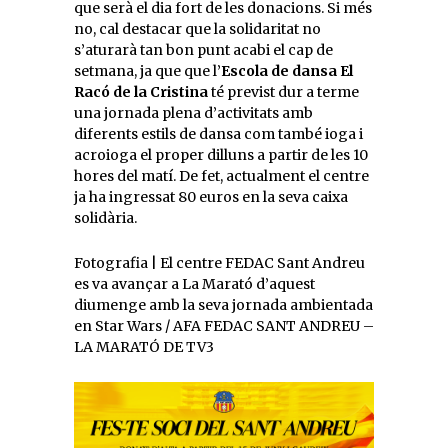
que serà el dia fort de les donacions. Si més
no, cal destacar que la solidaritat no
s’aturarà tan bon punt acabi el cap de
setmana, ja que que l’
Escola de dansa El
Racó de la Cristina
té previst dur a terme
una jornada plena d’activitats amb
diferents estils de dansa com també ioga i
acroioga el proper dilluns a partir de les 10
hores del matí. De fet, actualment el centre
ja ha ingressat 80 euros en la seva caixa
solidària.
Fotografia | El centre FEDAC Sant Andreu
es va avançar a La Marató d’aquest
diumenge amb la seva jornada ambientada
en Star Wars / AFA FEDAC SANT ANDREU –
LA MARATÓ DE TV3