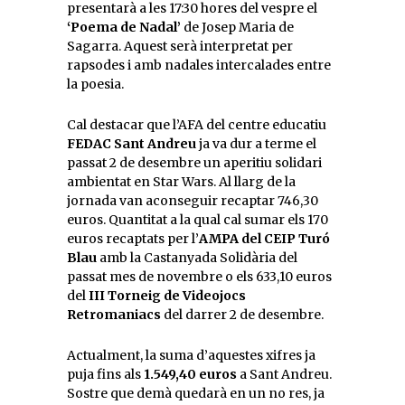
presentarà a les 17:30 hores del vespre el
‘Poema de Nadal’
de Josep Maria de
Sagarra. Aquest serà interpretat per
rapsodes i amb nadales intercalades entre
la poesia.
Cal destacar que l’AFA del centre educatiu
FEDAC Sant Andreu
ja va dur a terme el
passat 2 de desembre un aperitiu solidari
ambientat en Star Wars. Al llarg de la
jornada van aconseguir recaptar 746,30
euros. Quantitat a la qual cal sumar els 170
euros recaptats per l’
AMPA del CEIP Turó
Blau
amb la Castanyada Solidària del
passat mes de novembre o els 633,10 euros
del
III Torneig de Videojocs
Retromaniacs
del darrer 2 de desembre.
Actualment, la suma d’aquestes xifres ja
puja fins als
1.549,40 euros
a Sant Andreu.
Sostre que demà quedarà en un no res, ja