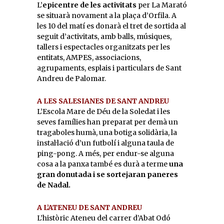
L’
epicentre de les activitats
per La Marató
se situarà novament a la plaça d’Orfila. A
les 10 del matí es donarà el tret de sortida al
seguit d’activitats, amb balls, músiques,
tallers i espectacles organitzats per les
entitats, AMPES, associacions,
agrupaments, esplais i particulars de Sant
Andreu de Palomar.
A LES SALESIANES DE SANT ANDREU
L’Escola Mare de Déu de la Soledat i les
seves famílies han preparat per demà un
tragaboles humà, una botiga solidària, la
instal·lació d’un futbolí i alguna taula de
ping-pong. A més, per endur-se alguna
cosa a la panxa també es durà a terme
una
gran donutada i se sortejaran paneres
de Nadal.
A L’ATENEU DE SANT ANDREU
L’històric Ateneu del carrer d’Abat Odó