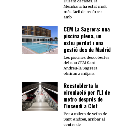
Durant dècades, la
Meridiana ha estat molt
més fàcil de recórrer
amb
CEM La Sagrera: una
piscina plena, un
estiu perdut i una
gestió des de Madrid
Les piscines descobertes
del nou CEM Sant
Andreu-la Sagrera
obriran a mitjans
Reestablerta la
circulació per l’L1 de
metro després de
l’incendi a Clot
Per a milers de veïns de
Sant Andreu, arribar al
centre de