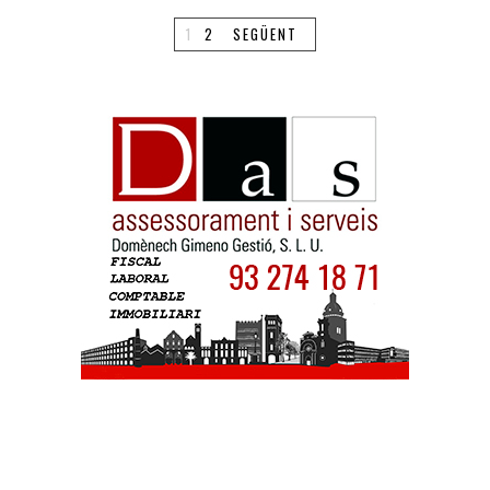
1
2
SEGÜENT