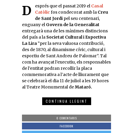
Després que el passat 2019 el
Casal
Catòlic
fos condecorat amb la
Creu
de Sant Jordi
pel seu centenari,
enguany el
Govern de la Generalitat
entregarà una de les màximes distincions
del país a la
Societat Cultural i Esportiva
La Lira
“per la seva valuosa contribució,
des de 1870, al dinamisme cívic, cultural i
esportiu de Sant Andreu de Palomar”. Tal
com ha avançat l’executiu, els responsables
de l’entitat podran recollir la placa
commemorativa a l’acte de lliurament que
se celebrarà el dia 11 de juliol a les 19 hores
al Teatre Monumental de
Mataró.
CONTINUA LLEGINT
0 COMENTARIS
FACEBOOK