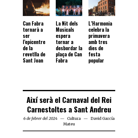
Can Fabra
La Nit dels
L’Harmonia
tornarà a
Musicals
celebra la
ser
espera
primavera
l’epicentre
tornar a
amb tres
de la
desbordar la
dies de
revetlla de
plaça de Can
festa
Sant Joan
Fabra
popular
Així serà el Carnaval del Rei
Carnestoltes a Sant Andreu
6 de febrer del 2024
Cultura
David García
Mateu