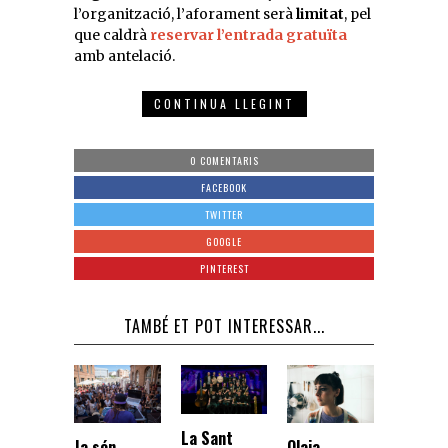
l’organització, l’aforament serà
limitat
, pel
que caldrà
reservar l’entrada gratuïta
amb antelació.
CONTINUA LLEGINT
0 COMENTARIS
FACEBOOK
TWITTER
GOOGLE
PINTEREST
TAMBÉ ET POT INTERESSAR...
La Sant
Ja són
Olaia