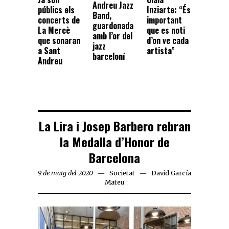
Andreu Jazz
públics els
Inziarte: “És
Band,
concerts de
important
guardonada
La Mercè
que es noti
amb l’or del
que sonaran
d’on ve cada
jazz
a Sant
artista”
barceloní
Andreu
La Lira i Josep Barbero rebran
la Medalla d’Honor de
Barcelona
9 de maig del 2020
Societat
David García
Mateu