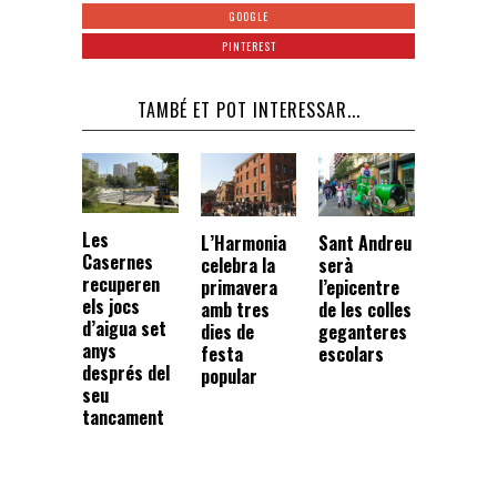
GOOGLE
PINTEREST
TAMBÉ ET POT INTERESSAR...
Les
L’Harmonia
Sant Andreu
Casernes
celebra la
serà
recuperen
primavera
l’epicentre
els jocs
amb tres
de les colles
d’aigua set
dies de
geganteres
anys
festa
escolars
després del
popular
seu
tancament