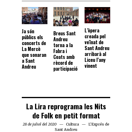
L’òpera
Ja són
Breus Sant
creada pel
públics els
Andreu
veïnat de
concerts de
torna a la
Sant Andreu
La Mercè
Fabra i
arribarà al
que sonaran
Coats amb
Liceu l’any
a Sant
rècord de
vinent
Andreu
participació
La Lira reprograma les Nits
de Folk en petit format
28 de juliol del 2020
Cultura
L'Exprés de
Sant Andreu