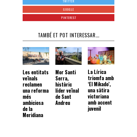
TWITTER
GOOGLE
PINTEREST
TAMBÉ ET POT INTERESSAR...
La Lírica
Les entitats
Mor Santi
triomfa amb
veïnals
Serra,
‘El Mikado’,
reclamen
històric
una sàtira
una reforma
líder veïnal
victoriana
més
de Sant
amb accent
ambiciosa
Andreu
juvenil
de la
Meridiana