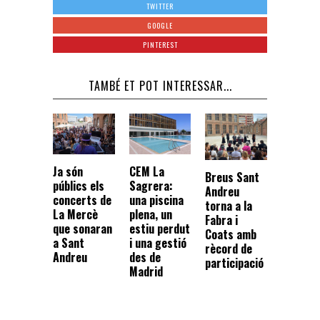
TWITTER
GOOGLE
PINTEREST
TAMBÉ ET POT INTERESSAR...
CEM La
Ja són
Breus Sant
Sagrera:
públics els
Andreu
una piscina
concerts de
torna a la
plena, un
La Mercè
Fabra i
estiu perdut
que sonaran
Coats amb
i una gestió
a Sant
rècord de
des de
Andreu
participació
Madrid