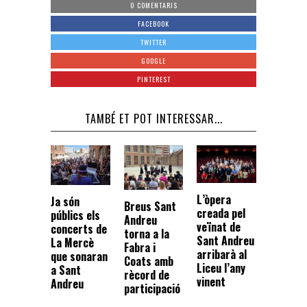
0 COMENTARIS
FACEBOOK
TWITTER
GOOGLE
PINTEREST
TAMBÉ ET POT INTERESSAR...
L’òpera
Ja són
Breus Sant
creada pel
públics els
Andreu
veïnat de
concerts de
torna a la
Sant Andreu
La Mercè
Fabra i
arribarà al
que sonaran
Coats amb
Liceu l’any
a Sant
rècord de
vinent
Andreu
participació