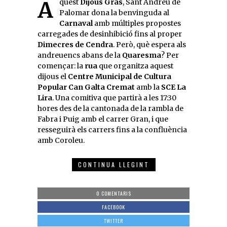
Aquest
Dijous Gras
, Sant Andreu de
Palomar dona la benvinguda al
Carnaval
amb múltiples propostes
carregades de desinhibició fins al proper
Dimecres de Cendra
. Però, què espera als
andreuencs abans de la
Quaresma
? Per
començar: la
rua
que organitza aquest
dijous el
Centre Municipal de Cultura
Popular Can Galta Cremat
amb la
SCE La
Lira
. Una comitiva que partirà a les 17:30
hores des de la cantonada de la rambla de
Fabra i Puig amb el carrer Gran, i que
resseguirà els carrers fins a la confluència
amb Coroleu.
CONTINUA LLEGINT
0 COMENTARIS
FACEBOOK
TWITTER