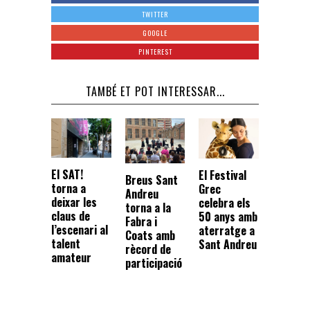
TWITTER
GOOGLE
PINTEREST
TAMBÉ ET POT INTERESSAR...
El SAT!
El Festival
Breus Sant
torna a
Grec
Andreu
deixar les
celebra els
torna a la
claus de
50 anys amb
Fabra i
l’escenari al
aterratge a
Coats amb
talent
Sant Andreu
rècord de
amateur
participació