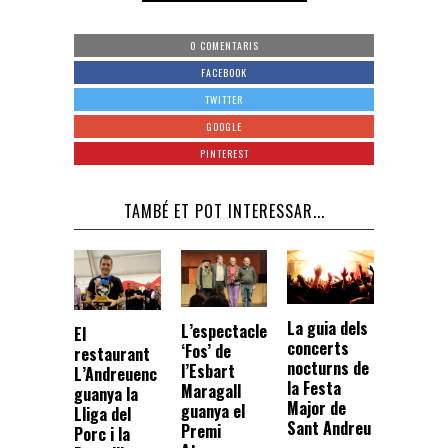
0 COMENTARIS
FACEBOOK
TWITTER
GOOGLE
PINTEREST
TAMBÉ ET POT INTERESSAR...
La guia dels
L’espectacle
El
concerts
‘Fos’ de
restaurant
nocturns de
l’Esbart
L’Andreuenc
la Festa
Maragall
guanya la
Major de
guanya el
Lliga del
Sant Andreu
Premi
Porc i la