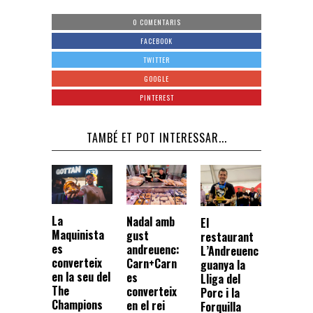
0 COMENTARIS
FACEBOOK
TWITTER
GOOGLE
PINTEREST
TAMBÉ ET POT INTERESSAR...
La
Nadal amb
El
Maquinista
gust
restaurant
es
andreuenc:
L’Andreuenc
converteix
Carn+Carn
guanya la
en la seu del
es
Lliga del
The
converteix
Porc i la
Champions
en el rei
Forquilla