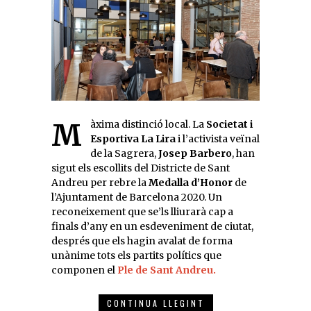
Màxima distinció local. La
Societat i
Esportiva La Lira
i l’activista veïnal
de la Sagrera,
Josep Barbero
, han
sigut els escollits del Districte de Sant
Andreu per rebre la
Medalla d’Honor
de
l’Ajuntament de Barcelona 2020. Un
reconeixement que se’ls lliurarà cap a
finals d’any en un esdeveniment de ciutat,
després que els hagin avalat de forma
unànime tots els partits polítics que
componen el
Ple de Sant Andreu.
CONTINUA LLEGINT