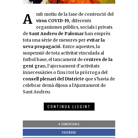
Amb motiu de la fase de contenció del
virus COVID-19,
diferents
organismes públics, socials i privats
de
Sant Andreu de Palomar
han emprès
tota una sèrie de mesures per
evitar la
seva propagació.
Entre aquestes, la
suspensió de tota activitat vinculada al
futbol base, el tancament de
centres de la
gent gra
n, l’ajornament d’activitats
innecessàries o fins i tot la pròrroga del
consell plenari del Districte
que s’havia de
celebrar demà dijous a l’Ajuntament de
Sant Andreu.
CONTINUA LLEGINT
4 COMENTARIS
FACEBOOK