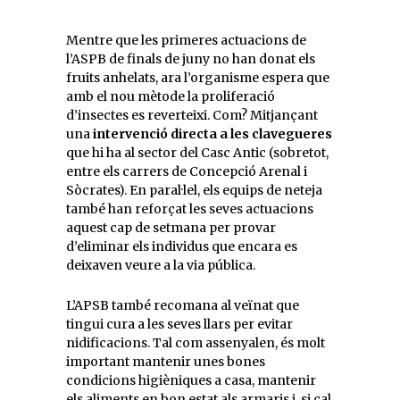
Mentre que les primeres actuacions de
l’ASPB de finals de juny no han donat els
fruits anhelats, ara l’organisme espera que
amb el nou mètode la proliferació
d’insectes es reverteixi. Com? Mitjançant
una
intervenció directa a les clavegueres
que hi ha al sector del Casc Antic (sobretot,
entre els carrers de Concepció Arenal i
Sòcrates). En paral·lel, els equips de neteja
també han reforçat les seves actuacions
aquest cap de setmana per provar
d’eliminar els individus que encara es
deixaven veure a la via pública.
L’APSB també recomana al veïnat que
tingui cura a les seves llars per evitar
nidificacions. Tal com assenyalen, és molt
important mantenir unes bones
condicions higièniques a casa, mantenir
els aliments en bon estat als armaris i, si cal,