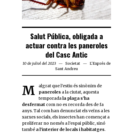
Salut Pública, obligada a
actuar contra les paneroles
del Casc Antic
10 de juliol del 2023
Societat
L'Exprés de
Sant Andreu
Malgrat que l’estiu és sinònim de
paneroles
a la ciutat, aquesta
temporada
la plaga s’ha
desfermat
com no es recorda des de fa
anys. Tal com han denunciat els veïns a les
xarxes socials, els insectes han començat a
proliferar no només a l’espai públic, sinó
també
a l’interior de locals i habitatges
.