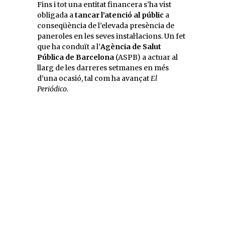
Fins i tot una entitat financera s’ha vist
obligada a
tancar l’atenció al públic
a
conseqüència de l’elevada presència de
paneroles en les seves instal·lacions. Un fet
que ha conduït a l’
Agència de Salut
Pública de Barcelona
(ASPB) a actuar al
llarg de les darreres setmanes en més
d’una ocasió, tal com ha avançat
El
Periódico.