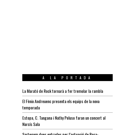
A LA PORTADA
La Marató de Rock tornarà a fer tremolar la rambla
El Fènix Andreuenc presenta els equips de la nova
temporada
Estopa, C. Tangana i Nathy Peluso faran un concert al
Narcís Sala
Sortegem dues entrades per l’actuació de Rosa-