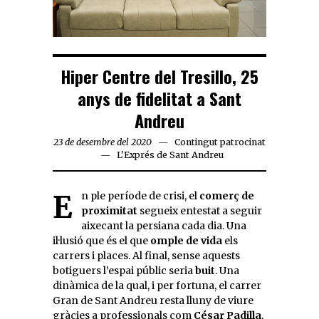
Hiper Centre del Tresillo, 25
anys de fidelitat a Sant
Andreu
23 de desembre del 2020
Contingut patrocinat
L'Exprés de Sant Andreu
En ple període de crisi, el
comerç de
proximitat
segueix entestat a seguir
aixecant la persiana cada dia. Una
il·lusió que és el que
omple de vida
els
carrers i places. Al final, sense aquests
botiguers l’espai públic seria
buit
. Una
dinàmica de la qual, i per fortuna, el carrer
Gran de Sant Andreu resta lluny de viure
gràcies a professionals com
César Padilla
,