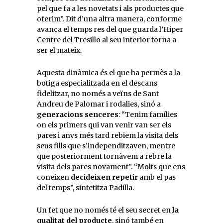
pel que fa a les novetats i als productes que
oferim”. Dit d’una altra manera, conforme
avança el temps res del que guarda l’Hiper
Centre del Tresillo al seu interior torna a
ser el mateix.
Aquesta dinàmica és el que ha permès a la
botiga especialitzada en el descans
fidelitzar, no només a veïns de Sant
Andreu de Palomar i rodalies, sinó a
generacions senceres
: “Tenim famílies
on els primers qui van venir van ser els
pares i anys més tard rebiem la visita dels
seus fills que s’independitzaven, mentre
que posteriorment tornàvem a rebre la
visita dels pares novament”. “Molts que ens
coneixen
decideixen repetir
amb el pas
del temps”, sintetitza Padilla.
Un fet que no només té el seu secret en
la
qualitat del producte
, sinó també en