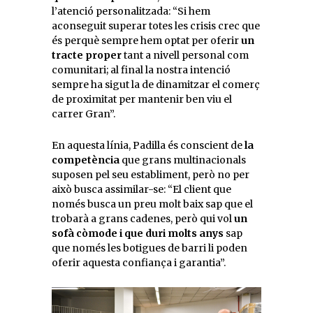
l’atenció personalitzada: “Si hem
aconseguit superar totes les crisis crec que
és perquè sempre hem optat per oferir
un
tracte proper
tant a nivell personal com
comunitari; al final la nostra intenció
sempre ha sigut la de dinamitzar el comerç
de proximitat per mantenir ben viu el
carrer Gran”.
En aquesta línia, Padilla és conscient de
la
competència
que grans multinacionals
suposen pel seu establiment, però no per
això busca assimilar-se: “El client que
només busca un preu molt baix sap que el
trobarà a grans cadenes, però qui vol
un
sofà còmode i que duri molts anys
sap
que només les botigues de barri li poden
oferir aquesta confiança i garantia”.