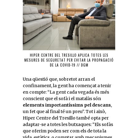
HIPER CENTRE DEL TRESILLO APLICA TOTES LES
MESURES DE SEGURETAT PER EVITAR LA PROPAGACIÓ
DE LA COVID-19 // DGM
Una qüestió que, sobretot arran el
confinament, la gent ha començat a tenir
en compte: “La gent cada vegada és més
conscient que el sofà i el matalàs són
elements importantíssims pel descans
,
un fet que al final té un preu”. Tot i això,
Hiper Centre del Tresillo també opta per
adaptar-se a totes les butxaques: “Els sofàs
que oferim poden ser com els de tota la
vida, estàtics, o comptar amb mecanismes