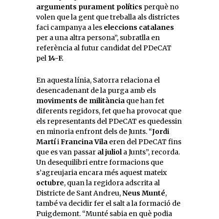
arguments purament polítics
perquè no
volen que la gent que treballa als districtes
faci campanya a les
eleccions catalanes
per a una altra persona”, subratlla en
referència al futur candidat del PDeCAT
pel
14-F.
En aquesta línia, Satorra relaciona el
desencadenant de la purga amb els
moviments de militància
que han fet
diferents regidors, fet que ha provocat que
els representants del PDeCAT es quedessin
en minoria enfront dels de Junts. “
Jordi
Martí
i
Francina Vila
eren del PDeCAT fins
que es van passar
al juliol
a Junts”, recorda.
Un desequilibri entre formacions que
s’agreujaria encara més aquest mateix
octubre
, quan la regidora adscrita al
Districte de Sant Andreu,
Neus Munté
,
també va decidir fer el salt a la formació de
Puigdemont. “Munté sabia en què podia