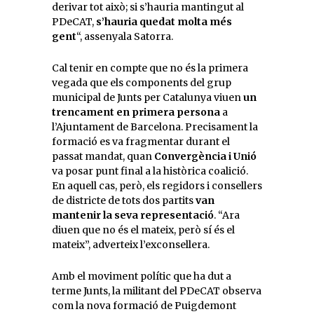
derivar tot això; si s’hauria mantingut al
PDeCAT,
s’hauria quedat molta més
gent
“, assenyala Satorra.
Cal tenir en compte que no és la primera
vegada que els components del grup
municipal de Junts per Catalunya viuen
un
trencament en primera persona
a
l’Ajuntament de Barcelona. Precisament la
formació es va fragmentar durant el
passat mandat, quan
Convergència i Unió
va posar punt final a la històrica coalició.
En aquell cas, però, els regidors i consellers
de districte de tots dos partits
van
mantenir la seva representació
. “Ara
diuen que no és el mateix, però sí és el
mateix”, adverteix l’exconsellera.
Amb el moviment polític que ha dut a
terme Junts, la militant del PDeCAT observa
com la nova formació de Puigdemont