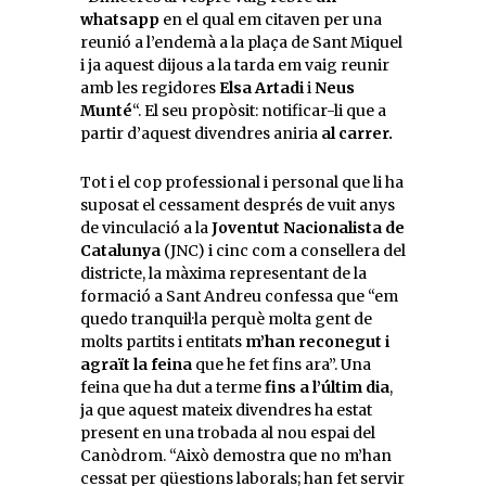
whatsapp
en el qual em citaven per una
reunió a l’endemà a la plaça de Sant Miquel
i ja aquest dijous a la tarda em vaig reunir
amb les regidores
Elsa Artadi
i
Neus
Munté
“. El seu propòsit: notificar-li que a
partir d’aquest divendres aniria
al carrer.
Tot i el cop professional i personal que li ha
suposat el cessament després de vuit anys
de vinculació a la
Joventut Nacionalista de
Catalunya
(JNC) i cinc com a consellera del
districte, la màxima representant de la
formació a Sant Andreu confessa que “em
quedo tranquil·la perquè molta gent de
molts partits i entitats
m’han reconegut i
agraït la feina
que he fet fins ara”. Una
feina que ha dut a terme
fins a l’últim dia
,
ja que aquest mateix divendres ha estat
present en una trobada al nou espai del
Canòdrom. “Això demostra que no m’han
cessat per qüestions laborals; han fet servir