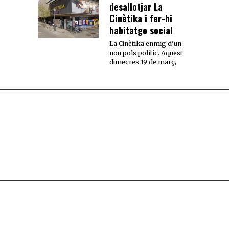
desallotjar La
Cinètika i fer-hi
habitatge social
La Cinètika enmig d’un
nou pols polític. Aquest
dimecres 19 de març,