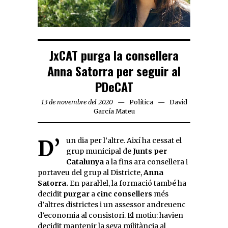
JxCAT purga la consellera
Anna Satorra per seguir al
PDeCAT
13 de novembre del 2020
Política
David
García Mateu
D’un dia per l’altre. Així ha cessat el
grup municipal de
Junts per
Catalunya
a la fins ara consellera i
portaveu del grup al Districte,
Anna
Satorra.
En paral·lel, la formació també ha
decidit
purgar
a
cinc consellers
més
d’altres districtes i un assessor andreuenc
d’economia al consistori. El motiu: havien
decidit mantenir la seva militància al