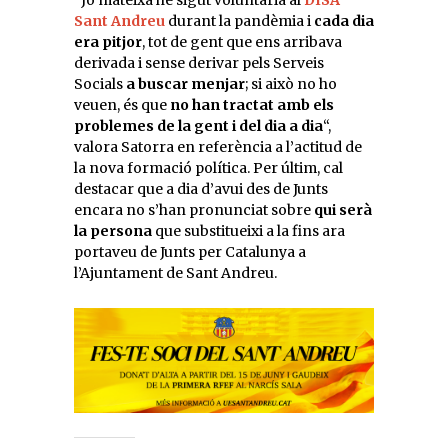
Sant Andreu
durant la pandèmia i
cada dia
era pitjor
, tot de gent que ens arribava
derivada i sense derivar pels Serveis
Socials
a buscar menjar
; si això no ho
veuen, és que
no
han tractat amb els
problemes de la gent i del dia a dia
“,
valora Satorra en referència a l’actitud de
la nova formació política. Per últim, cal
destacar que a dia d’avui des de Junts
encara no s’han pronunciat sobre
qui serà
la persona
que substitueixi a la fins ara
portaveu de Junts per Catalunya a
l’Ajuntament de Sant Andreu.