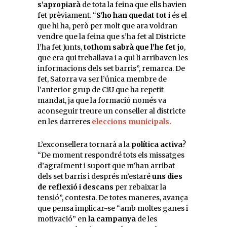
s’apropiarà
de tota la feina que ells havien
fet prèviament. “
S’ho han quedat tot
i és el
que hi ha, però per molt que ara voldran
vendre que la feina que s’ha fet al Districte
l’ha fet Junts,
tothom sabrà que l’he fet jo
,
que era qui treballava i a qui li arribaven les
informacions dels set barris”, remarca. De
fet, Satorra va ser l’única membre de
l’anterior grup de CiU que ha repetit
mandat, ja que la formació només va
aconseguir treure un conseller al districte
en les darreres
eleccions municipals.
L’exconsellera tornarà a la
política activa
?
“De moment respondré tots els missatges
d’agraïment i suport que m’han arribat
dels set barris i després m’estaré
uns dies
de reflexió i descans
per rebaixar la
tensió”, contesta. De totes maneres, avança
que pensa implicar-se “amb moltes ganes i
motivació” en
la campanya
de les