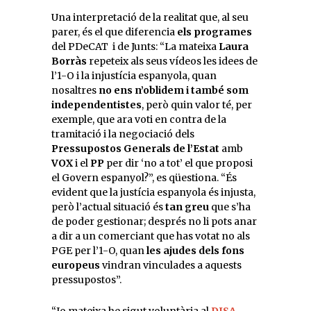
Una interpretació de la realitat que, al seu
parer, és el que diferencia
els programes
del PDeCAT i de Junts: “La mateixa
Laura
Borràs
repeteix als seus vídeos les idees de
l’1-O i la injustícia espanyola, quan
nosaltres
no ens n’oblidem i també som
independentistes
, però quin valor té, per
exemple, que ara voti en contra de la
tramitació i la negociació dels
Pressupostos Generals de l’Estat
amb
VOX
i el
PP
per dir ‘no a tot’ el que proposi
el Govern espanyol?”, es qüestiona. “És
evident que la justícia espanyola és injusta,
però l’actual situació és
tan greu
que s’ha
de poder gestionar; després no li pots anar
a dir a un comerciant que has votat no als
PGE per l’1-O, quan
les ajudes dels fons
europeus
vindran vinculades a aquests
pressupostos”.
“Jo mateixa he sigut voluntària al
DISA