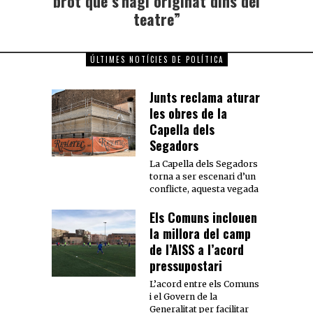
brot que s’hagi originat dins del
teatre”
ÚLTIMES NOTÍCIES DE POLÍTICA
Junts reclama aturar
les obres de la
Capella dels
Segadors
La Capella dels Segadors
torna a ser escenari d’un
conflicte, aquesta vegada
Els Comuns inclouen
la millora del camp
de l’AISS a l’acord
pressupostari
L’acord entre els Comuns
i el Govern de la
Generalitat per facilitar