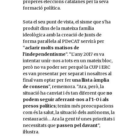
properes eleccions catalanes per la seva
formació política.
Sota el seu punt de vista, el sisme que s’ha
produït dins de la mateixa família
ideològica amb la creació de Junts de
forma paral·lela al PDeCAT servirà per
“
aclarir molts matisos de
l’independentisme
“. “L’any 2017 es va
intentar unir-nos a tots en un mateix bloc,
però no va poder ser perquè la CUP i ERC
es van presentar per separat i nosaltres al
final vam optar per fer
una llista àmplia
de consens
“, rememora. “Ara, però, la
situació ha canviat i és tan diferent que
no
podem seguir aferrant-nos a l’1-O i als
presos polítics
; tenim més preocupacions
com és la salut, la situació dels autònoms, la
restauració… Ara la gent té unes prioritats i
necessitats que
passen pel davant
“,
il·lustra.