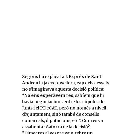
Segons ha explicat a
L’Exprés de Sant
Andreu
la ja exconsellera, cap dels cessats
no s’imaginava aquesta decisió política:
“
No ens esperàvem res
, sabíem que hi
havia negociacions entre les cúpules de
Junts i el PDeCAT, però no només a nivell
d’Ajuntament, sinó també de consells
comarcals, diputacions, etc.”. Com es va
assabentar Satorra de la decisió?
“Dimecres al vespre vaig rebre
un