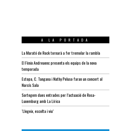
A LA PORTADA
La Marató de Rock tornarà a fer tremolar la rambla
El Fènix Andreuenc presenta els equips de la nova
temporada
Estopa, C. Tangana i Nathy Peluso faran un concert al
Narcís Sala
Sortegem dues entrades per l’actuació de Rosa-
Luxemburg amb La Lírica
‘Llegeix, escolta i viu’