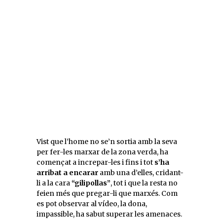
Vist que l’home no se’n sortia amb la seva
per fer-les marxar de la zona verda, ha
començat a increpar-les i fins i tot
s’ha
arribat a encarar
amb una d’elles, cridant-
li a la cara
“gilipollas”
, tot i que la resta no
feien més que pregar-li que marxés. Com
es pot observar al vídeo, la dona,
impassible, ha sabut superar les amenaces.