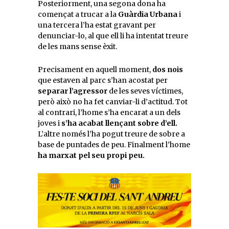
Posteriorment, una segona dona ha
començat a trucar a la
Guàrdia Urbana
i
una tercera l’ha estat gravant per
denunciar-lo, al que ell li ha intentat treure
de les mans sense èxit.
Precisament en aquell moment,
dos nois
que estaven al parc s’han acostat per
separar l’agressor
de les seves víctimes,
però això no ha fet canviar-li d’actitud. Tot
al contrari, l’home s’ha encarat a un dels
joves i
s’ha acabat llençant sobre d’ell.
L’altre només l’ha pogut treure de sobre a
base de puntades de peu. Finalment l’home
ha marxat pel seu propi peu.