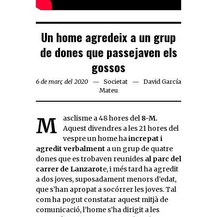
Un home agredeix a un grup
de dones que passejaven els
gossos
6 de març del 2020
Societat
David García
Mateu
Masclisme a 48 hores del
8-M.
Aquest divendres a les 21 hores del
vespre un home ha
increpat i
agredit verbalment
a un grup de quatre
dones que es trobaven reunides
al parc del
carrer de Lanzarot
e, i més tard ha agredit
a dos joves, suposadament menors d’edat,
que s’han apropat a socórrer les joves. Tal
com ha pogut constatar aquest mitjà de
comunicació, l’home s’ha dirigit a les