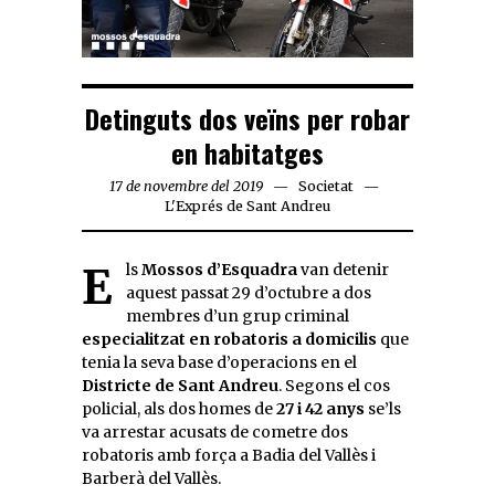
Detinguts dos veïns per robar
en habitatges
17 de novembre del 2019
Societat
L'Exprés de Sant Andreu
Els
Mossos d’Esquadra
van detenir
aquest passat 29 d’octubre a dos
membres d’un grup criminal
especialitzat en robatoris a domicilis
que
tenia la seva base d’operacions en el
Districte de Sant Andreu
. Segons el cos
policial, als dos homes de
27 i 42 anys
se’ls
va arrestar acusats de cometre dos
robatoris amb força a Badia del Vallès i
Barberà del Vallès.