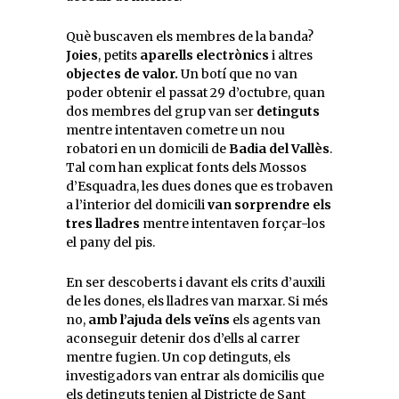
Què buscaven els membres de la banda?
Joies
, petits
aparells electrònics
i altres
objectes de valor.
Un botí que no van
poder obtenir el passat 29 d’octubre, quan
dos membres del grup van ser
detinguts
mentre intentaven cometre un nou
robatori en un domicili de
Badia del Vallès
.
Tal com han explicat fonts dels Mossos
d’Esquadra, les dues dones que es trobaven
a l’interior del domicili
van sorprendre els
tres lladres
mentre intentaven forçar-los
el pany del pis.
En ser descoberts i davant els crits d’auxili
de les dones, els lladres van marxar. Si més
no,
amb l’ajuda dels veïns
els agents van
aconseguir detenir dos d’ells al carrer
mentre fugien. Un cop detinguts, els
investigadors van entrar als domicilis que
els detinguts tenien al Districte de Sant