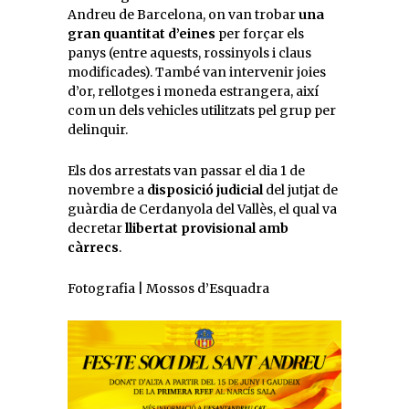
Andreu de Barcelona, on van trobar
una
gran quantitat d’eines
per forçar els
panys (entre aquests, rossinyols i claus
modificades). També van intervenir joies
d’or, rellotges i moneda estrangera, així
com un dels vehicles utilitzats pel grup per
delinquir.
Els dos arrestats van passar el dia 1 de
novembre a
disposició judicial
del jutjat de
guàrdia de Cerdanyola del Vallès, el qual va
decretar
llibertat provisional amb
càrrecs
.
Fotografia | Mossos d’Esquadra