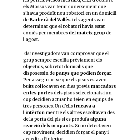
les portes. Mesos més tard, el 21 d’octubre
els Mossos van tenir coneixement que
s’havia produït nou robatori en un domicili
de
Barberà del Vallès
i els agents van
determinar que el robatori havia estat
comès per membres
del mateix grup
de
l’agost.
Els investigadors van comprovar que el
grup sempre escollia prèviament els
objectius, sobretot domicilis que
disposessin de
panys que podien forçar
.
Per assegurar-se que els pisos estaven
buits col·locaven en dies previs
marcadors
en les portes
dels pisos seleccionats i un
cop decidien actuar ho feien en equips de
tres persones. Un d’ells
trucava a
l’intèrfon
mentre els altres escoltaven des
de la porta del pis si es produïa
alguna
reacció dels ocupants.
Si no detectaven
cap moviment, decidien forçar el pany i
accedir a l’interior.