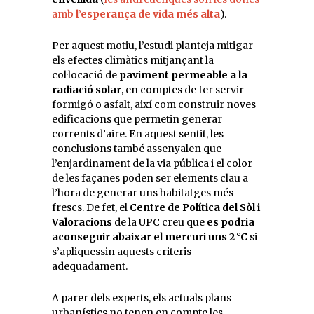
amb
l’esperança de vida més alta
).
Per aquest motiu, l’estudi planteja mitigar
els efectes climàtics mitjançant la
col·locació de
paviment permeable a la
radiació solar
, en comptes de fer servir
formigó o asfalt, així com construir noves
edificacions que permetin generar
corrents d’aire. En aquest sentit, les
conclusions també assenyalen que
l’enjardinament de la via pública i el color
de les façanes poden ser elements clau a
l’hora de generar uns habitatges més
frescs. De fet, el
Centre de Política del Sòl i
Valoracions
de la UPC creu que
es podria
aconseguir abaixar el mercuri uns 2 °C
si
s’apliquessin aquests criteris
adequadament.
A parer dels experts, els actuals plans
urbanístics no tenen en compte les