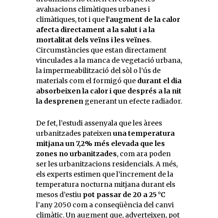
avaluacions climàtiques urbanes i
climàtiques, tot i que
l’augment de la calor
afecta directament a la salut i a la
mortalitat dels veïns i les veïnes
.
Circumstàncies que estan directament
vinculades a la manca de vegetació urbana,
la impermeabilització del sòl o l’ús de
materials com el formigó que
durant el dia
absorbeixen la calor i que després a la nit
la desprenen
generant un efecte radiador.
De fet, l’estudi assenyala que les àrees
urbanitzades pateixen
una temperatura
mitjana un 7,2% més elevada que les
zones no urbanitzades
, com ara poden
ser les urbanitzacions residencials. A més,
els experts estimen que l’increment de la
temperatura nocturna mitjana durant els
mesos d’estiu
pot passar de 20 a 25 °C
l’any 2050 com a conseqüència del canvi
climàtic. Un augment que, adverteixen, pot