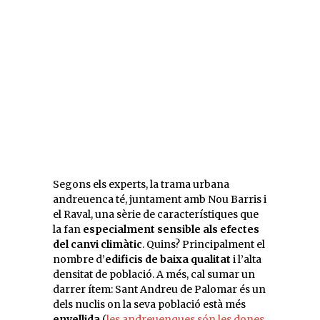
Segons els experts, la trama urbana
andreuenca té, juntament amb Nou Barris i
el Raval, una sèrie de característiques que
la fan
especialment sensible als efectes
del canvi climàtic
. Quins? Principalment el
nombre d’
edificis de baixa qualitat
i l’alta
densitat de població. A més, cal sumar un
darrer ítem: Sant Andreu de Palomar és un
dels nuclis on la seva població està més
envellida
(
les andreuenques són les dones