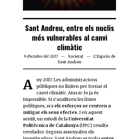
Sant Andreu, entre els nuclis
més vulnerables al canvi
climàtic
9 d'octubre del 2017
Societat
L'Exprés de
Sant Andreu
Any 2017. Les administracions
públiques no lluiten per frenar el
canvi climàtic. Aturar-lo ja és
impossible. Si s’analitzen les línies
polítiques, ara
els esforços se centren a
mitigar els seus efectes.
I en aquest
sentit, un estudi de la
Universitat
Politècnica de Catalunya
(UPC) resulta
revelador. Segons assenyalen els
investigadors, Sant Andreu es troba
entre