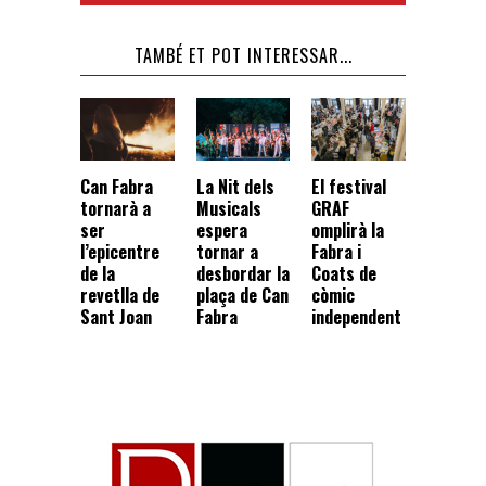
TAMBÉ ET POT INTERESSAR...
Can Fabra
La Nit dels
El festival
tornarà a
Musicals
GRAF
ser
espera
omplirà la
l’epicentre
tornar a
Fabra i
de la
desbordar la
Coats de
revetlla de
plaça de Can
còmic
Sant Joan
Fabra
independent