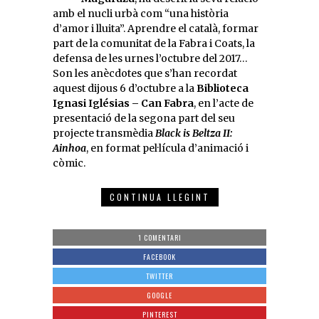
amb el nucli urbà com “una història
d’amor i lluita”. Aprendre el català, formar
part de la comunitat de la Fabra i Coats, la
defensa de les urnes l’octubre del 2017…
Son les anècdotes que s’han recordat
aquest dijous 6 d’octubre a la
Biblioteca
Ignasi Iglésias – Can Fabra
, en l’acte de
presentació de la segona part del seu
projecte transmèdia
Black is Beltza II:
Ainhoa
, en format pel·lícula d’animació i
còmic.
CONTINUA LLEGINT
1 COMENTARI
FACEBOOK
TWITTER
GOOGLE
PINTEREST