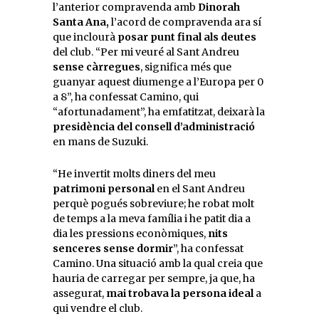
l’anterior compravenda amb
Dinorah
Santa Ana,
l’acord de compravenda ara sí
que inclourà
posar punt final als deutes
del club. “Per mi veuré al Sant Andreu
sense càrregues
, significa més que
guanyar aquest diumenge a l’Europa per 0
a 8”, ha confessat Camino, qui
“afortunadament”, ha emfatitzat, deixarà la
presidència del consell d’administració
en mans de Suzuki.
“He invertit molts diners del meu
patrimoni personal
en el Sant Andreu
perquè pogués sobreviure; he robat molt
de temps a la meva família i he patit dia a
dia les pressions econòmiques,
nits
senceres sense dormir
”, ha confessat
Camino. Una situació amb la qual creia que
hauria de carregar per sempre, ja que, ha
assegurat,
mai trobava la persona ideal
a
qui vendre el club.