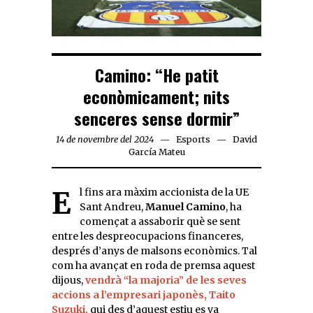
Camino: “He patit
econòmicament; nits
senceres sense dormir”
14 de novembre del 2024
Esports
David
García Mateu
El fins ara màxim accionista de la UE
Sant Andreu,
Manuel Camino
, ha
començat a assaborir què se sent
entre les despreocupacions financeres,
després d’anys de malsons econòmics. Tal
com ha avançat en roda de premsa aquest
dijous,
vendrà “la majoria” de les seves
accions a l’empresari japonès, Taito
Suzuki,
qui des d’aquest estiu es va