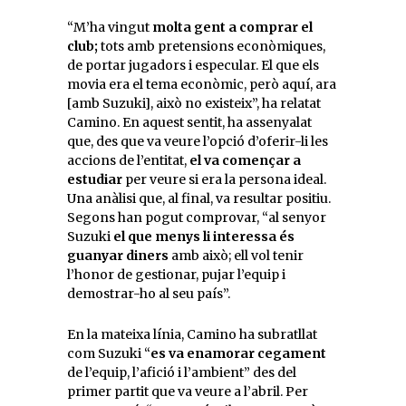
“M’ha vingut
molta gent a comprar el
club;
tots amb pretensions econòmiques,
de portar jugadors i especular. El que els
movia era el tema econòmic, però aquí, ara
[amb Suzuki], això no existeix”, ha relatat
Camino. En aquest sentit, ha assenyalat
que, des que va veure l’opció d’oferir-li les
accions de l’entitat,
el va començar a
estudiar
per veure si era la persona ideal.
Una anàlisi que, al final, va resultar positiu.
Segons han pogut comprovar, “al senyor
Suzuki
el que menys li interessa és
guanyar diners
amb això; ell vol tenir
l’honor de gestionar, pujar l’equip i
demostrar-ho al seu país”.
En la mateixa línia, Camino ha subratllat
com Suzuki “
es va enamorar cegament
de l’equip, l’afició i l’ambient” des del
primer partit que va veure a l’abril. Per