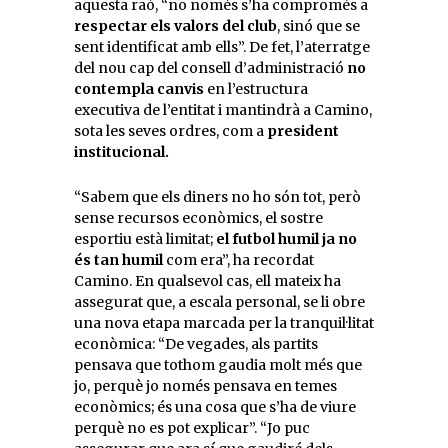
aquesta raó, “no només s’ha compromès a
respectar els valors del club
, sinó que se
sent identificat amb ells”. De fet, l’aterratge
del nou cap del consell d’administració
no
contempla canvis
en l’estructura
executiva de l’entitat i mantindrà a Camino,
sota les seves ordres, com a
president
institucional.
“Sabem que els diners no ho són tot, però
sense recursos econòmics, el sostre
esportiu està limitat;
el futbol humil ja no
és tan humil
com era”, ha recordat
Camino. En qualsevol cas, ell mateix ha
assegurat que, a escala personal, se li obre
una nova etapa marcada per la tranquil·litat
econòmica: “De vegades, als partits
pensava que tothom gaudia molt més que
jo, perquè jo només pensava en temes
econòmics; és una cosa que s’ha de viure
perquè no es pot explicar”. “Jo puc