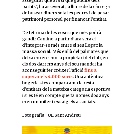
assegurar que ara sí que gaudiré dels
partits”, ha asseverat, ja lliure de la càrrega
de buscar diners sota les pedres i de posar
patrimoni personal per finançar l’entitat.
De fet, una de les coses que més podrà
gaudir Camino a partir d’ara serà el
d’integrar-se més entre el seu llegat:
la
massa social.
Més enllà del palmarès que
deixa enrere com a propietari del club, en
els dos darrers anys del seu mandat ha
aconseguit fer crèixer l’afició
fins a
superar els 4.000 socis.
Una autèntica
bogeria si es compara amb la resta
d’entitats de la mateixa categoria esportiva
i si es té en compte que fa només dos anys
eren
un miler i escaig
els associats.
Fotografia | UE Sant Andreu