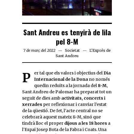
Sant Andreu es tenyirà de lila
pel 8-M
7 de març del 2022
Societat
L'Exprés de
Sant Andreu
Per tal que els valors i objectius del
Dia
Internacional de la Dona
no només
quedin reduïts a la jornada del
8-M
,
Sant Andreu de Palomar ha preparat tot un
seguit de dies amb
activitats, concerts i
xerrades
per reflexionar i canviar l’estat
de la qüestió. De fet, l’acte central no se
celebrarà aquest mateix 8-M, sinó que
tindrà lloc el proper
dijous a les 18 hores
a
l’Espai Josep Bota de la Fabra i Coats. Una