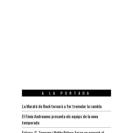
A LA PORTADA
La Marató de Rock tornarà a fer tremolar la rambla
El Fènix Andreuenc presenta els equips de la nova
temporada
Estopa, C. Tangana i Nathy Peluso faran un concert al