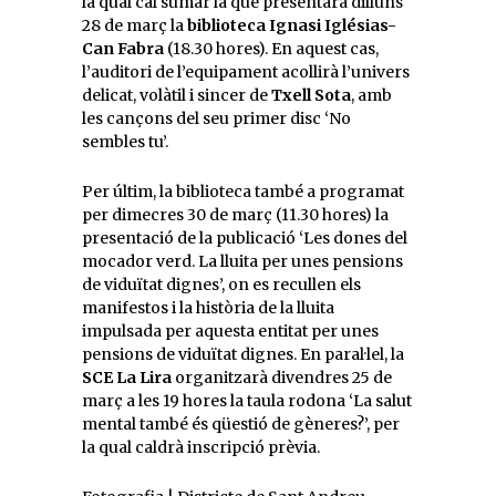
la qual cal sumar la que presentarà dilluns
28 de març la
biblioteca Ignasi Iglésias-
Can Fabra
(18.30 hores). En aquest cas,
l’auditori de l’equipament acollirà l’univers
delicat, volàtil i sincer de
Txell Sota
, amb
les cançons del seu primer disc ‘No
sembles tu’.
Per últim, la biblioteca també a programat
per dimecres 30 de març (11.30 hores) la
presentació de la publicació ‘Les dones del
mocador verd. La lluita per unes pensions
de viduïtat dignes’, on es recullen els
manifestos i la història de la lluita
impulsada per aquesta entitat per unes
pensions de viduïtat dignes. En paral·lel, la
SCE La Lira
organitzarà divendres 25 de
març a les 19 hores la taula rodona ‘La salut
mental també és qüestió de gèneres?’, per
la qual caldrà inscripció prèvia.