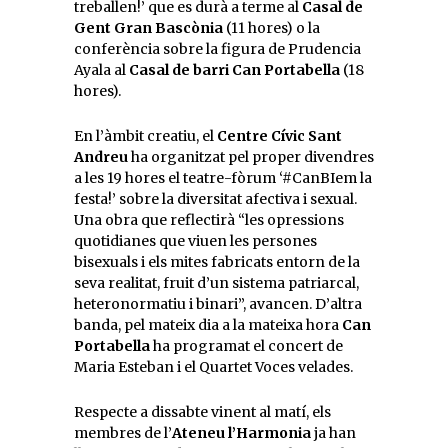
treballen!’ que es durà a terme al
Casal de
Gent Gran Bascònia
(11 hores) o la
conferència sobre la figura de Prudencia
Ayala al
Casal de barri Can Portabella
(18
hores).
En l’àmbit creatiu, el
Centre Cívic Sant
Andreu
ha organitzat pel proper divendres
a les 19 hores el teatre-fòrum ‘#CanBIem la
festa!’ sobre la diversitat afectiva i sexual.
Una obra que reflectirà “les opressions
quotidianes que viuen les persones
bisexuals i els mites fabricats entorn de la
seva realitat, fruit d’un sistema patriarcal,
heteronormatiu i binari”, avancen. D’altra
banda, pel mateix dia a la mateixa hora
Can
Portabella
ha programat el concert de
Maria Esteban i el Quartet Voces velades.
Respecte a dissabte vinent al matí, els
membres de l’
Ateneu l’Harmonia
ja han