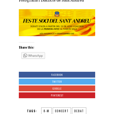
Fotografia | Districte de Sant Andreu
Share this:
WhatsApp
FACEBOOK
TWITTER
GOOGLE
PINTEREST
TAGS:
8-M
CONCERT
DEBAT