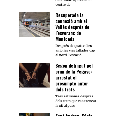
centre de
Recuperada la
connexió amb el
Vallès després de
l’esvoranc de
Montcada
Després de quatre dies
amb les vies tallades cap
al nord, l’estació
Segon detingut pel
crim de la Pegaso:
arrestat el
presumpte autor
dels trets
Tres setmanes després
dels trets que van trencar
la nit al parc
Sant Andreu, l’únic