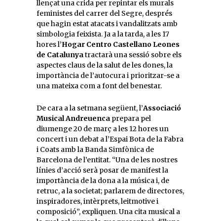
llençat una crida per repintar els murals
feministes del carrer del Segre, després
que hagin estat atacats i vandalitzats amb
simbologia feixista. Ja a la tarda, a les 17
hores l’
Hogar Centro Castellano Leones
de Catalunya
tractarà una sessió sobre els
aspectes claus de la salut de les dones, la
importància de l’autocura i prioritzar-se a
una mateixa com a font del benestar.
De cara a la setmana següent, l’
Associació
Musical Andreuenca
prepara pel
diumenge 20 de març a les 12 hores un
concert i un debat a l’Espai Bota de la Fabra
i Coats amb la Banda Simfònica de
Barcelona de l’entitat. “Una de les nostres
línies d’acció serà posar de manifest la
importància de la dona a la música i, de
retruc, a la societat; parlarem de directores,
inspiradores, intèrprets, leitmotive i
composició”, expliquen. Una cita musical a