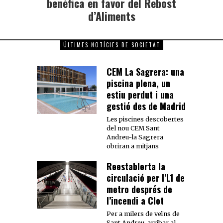
benèfica en favor del Rebost
d’Aliments
ÚLTIMES NOTÍCIES DE SOCIETAT
CEM La Sagrera: una
piscina plena, un
estiu perdut i una
gestió des de Madrid
Les piscines descobertes
del nou CEM Sant
Andreu-la Sagrera
obriran a mitjans
Reestablerta la
circulació per l’L1 de
metro després de
l’incendi a Clot
Per a milers de veïns de
Sant Andreu, arribar al