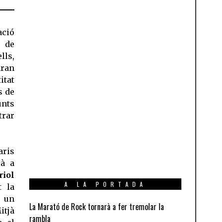
ació
n de
lls,
aran
itat
s de
unts
trar
aris
rà a
riol
A LA PORTADA
t la
s un
La Marató de Rock tornarà a fer tremolar la
itjà
rambla