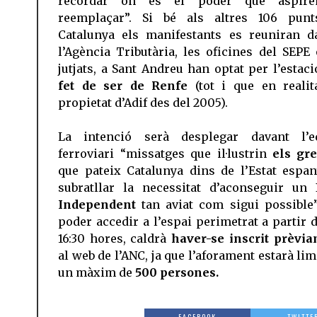
recordar on és el poder que aspir
reemplaçar”. Si bé als altres 106 pun
Catalunya els manifestants es reuniran d
l’Agència Tributària, les oficines del SEPE 
jutjats, a Sant Andreu han optat per l’estac
fet de ser de Renfe
(tot i que en realit
propietat d’Adif des del 2005).
La intenció serà desplegar davant l’ed
ferroviari “missatges que il·lustrin
els gr
que pateix Catalunya dins de l’Estat espan
subratllar la necessitat d’aconseguir un
Independent
tan aviat com sigui possible”
poder accedir a l’espai perimetrat a partir d
16:30 hores, caldrà
haver-se inscrit prèvi
al web de l’ANC, ja que l’aforament estarà lim
un màxim de
500 persones.
FACEBOOK
TWITTE