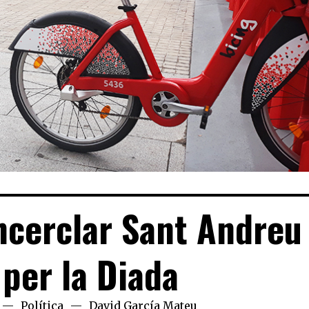
encerclar Sant Andreu
 per la Diada
Política
David García Mateu