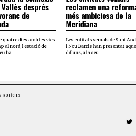
 Vallès després
reclamen una reform
svoranc de
més ambiciosa de la
ada
Meridiana
 quatre dies amb les vies
Les entitats veïnals de Sant An
p al nord, l’estació de
i Nou Barris han presentat aque
eu ha
dilluns, a la seu
S NOTÍCIES