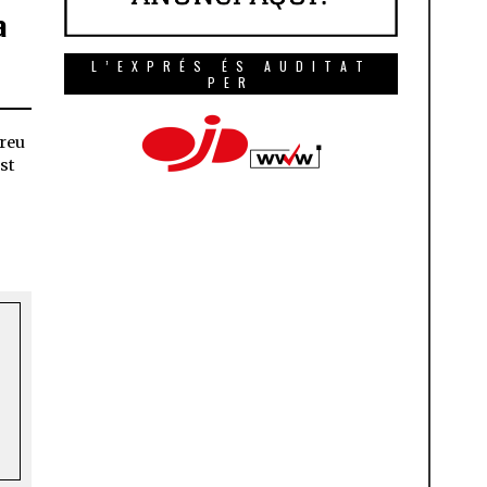
a
L’EXPRÉS ÉS AUDITAT
PER
dreu
st