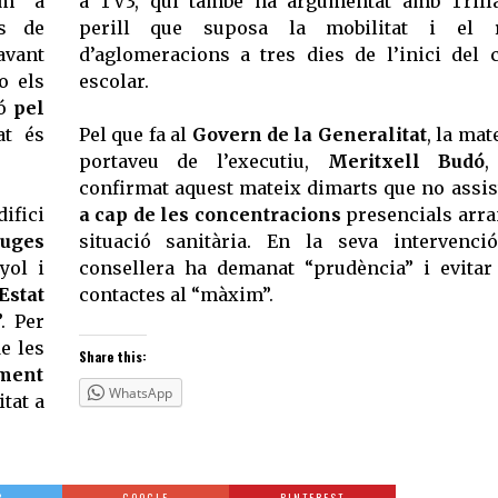
em a
a TV3, qui també ha argumentat amb Trill
ts de
perill que suposa la mobilitat i el r
avant
d’aglomeracions a tres dies de l’inici del 
o els
escolar.
ió
pel
at és
Pel que fa al
Govern de la Generalitat
, la mat
portaveu de l’executiu,
Meritxell Budó
,
confirmat aquest mateix dimarts que no assis
ifici
a cap de les concentracions
presencials arra
euges
situació sanitària. En la seva intervenci
yol i
consellera ha demanat “prudència” i evitar
Estat
contactes al “màxim”.
. Per
e les
Share this:
ament
WhatsApp
itat a
R
GOOGLE
PINTEREST