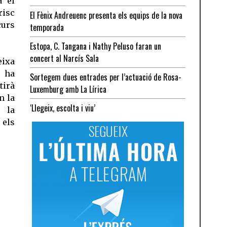
a el
isc
El Fènix Andreuenc presenta els equips de la nova
curs
temporada
Estopa, C. Tangana i Nathy Peluso faran un
concert al Narcís Sala
eixa
 ha
Sortegem dues entrades per l’actuació de Rosa-
tirà
Luxemburg amb La Lírica
n la
‘Llegeix, escolta i viu’
ó la
 els