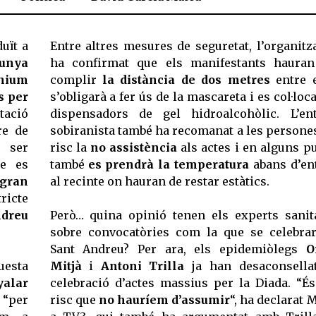
uït a
Entre altres mesures de seguretat, l’organitz
unya
ha confirmat que els manifestants haura
nium
complir
la distància de dos metres
entre e
s per
s’obligarà a fer ús de la mascareta i es col·loc
tació
dispensadors de gel hidroalcohòlic. L’ent
re de
sobiranista també ha recomanat a les persone
 ser
risc la
no assistència
als actes i en alguns p
ue es
també
es prendrà la temperatura
abans d’en
gran
al recinte on hauran de restar estàtics.
tricte
ndreu
Però… quina opinió tenen els experts sanit
sobre convocatòries com la que se celebra
Sant Andreu? Per ara, els epidemiòlegs
O
uesta
Mitjà
i
Antoni Trilla
ja han desaconsella
yalar
celebració d’actes massius per la Diada. “É
 “per
risc que
no hauríem d’assumir
“, ha declarat M