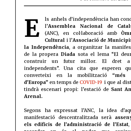
E
ls anhels d’independència han cond
l’
Assemblea Nacional de Catal
(ANC), en col·laboració amb
Òm
Cultural
i l’
Associació de Municipi
la Independència
, a organitzar la manifes
de la propera
Diada
sota el lema “El deu
construir un futur millor. El dret a
independents”. Una cita que esperen q
converteixi en la mobilització
“més 
d’Europa”
en temps de
COVID-19
i que al dis
tindrà escenari propi: l’estació de
Sant A
Arenal.
Segons ha expressat l’ANC, la idea d’aq
manifestació descentralitzada serà
assen
els edificis de l’administració de l’Estat
,