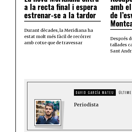
a la recta final i espera
amb el
estrenar-se a la tardor
de l’e
Montc
Durant dècades, la Meridiana ha
estat molt més fàcil de recórrer
Després de
amb cotxe que de travessar
tallades ca
Sant Andr
DAVID GARCÍA MATEU
ÚLTIME
Periodista