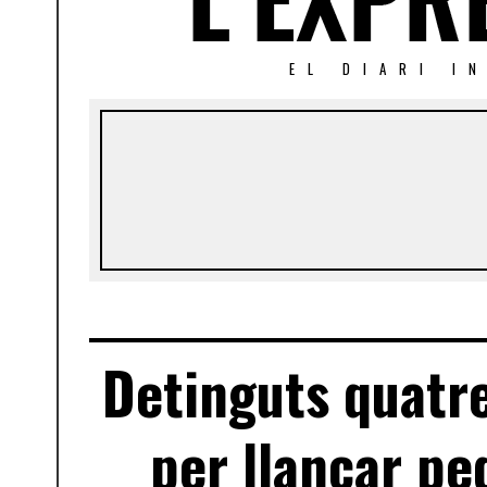
EL DIARI I
Detinguts quatre
per llançar ped