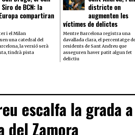
Siro de BCN: la
districte on
’Europa compartiran
augmenten les
víctimes de delictes
ter i el Milan
Mentre Barcelona registra una
en una catedral del
davallada clara, el percentatge d
arcelona, la versió serà
residents de Sant Andreu que
a, tindrà pista
asseguren haver patit algun fet
delictiu
eu escalfa la grada a
ra del Zamora