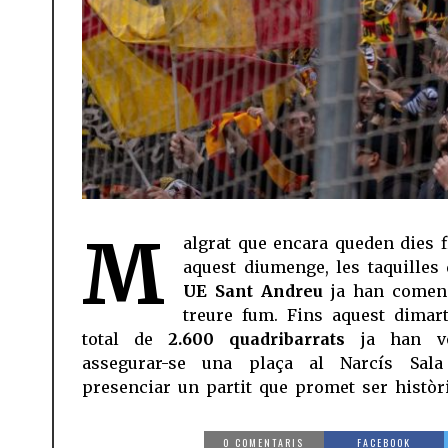
M
algrat que encara queden dies f
aquest diumenge, les taquilles 
UE Sant Andreu
ja han comen
treure fum. Fins aquest dimar
total de
2.600 quadribarrats
ja han vo
assegurar-se una plaça al Narcís Sal
presenciar un partit que promet ser històri
0 COMENTARIS
FACEBOOK