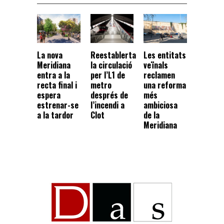
La nova
Reestablerta
Les entitats
Meridiana
la circulació
veïnals
entra a la
per l’L1 de
reclamen
recta final i
metro
una reforma
espera
després de
més
estrenar-se
l’incendi a
ambiciosa
a la tardor
Clot
de la
Meridiana