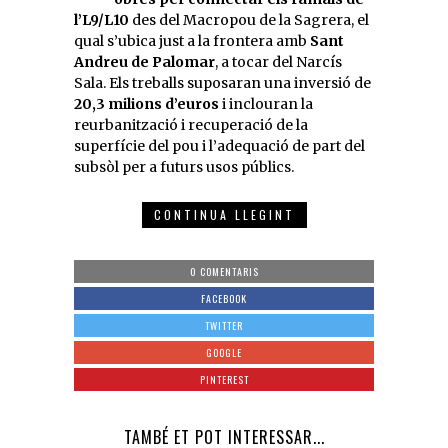
l’L9/L10
des del Macropou de la Sagrera, el
qual s’ubica just a la frontera amb
Sant
Andreu de Palomar
, a tocar del Narcís
Sala. Els treballs suposaran una inversió de
20,3 milions d’euros
i inclouran la
reurbanització i recuperació de la
superfície del pou i l’adequació de part del
subsòl per a futurs usos públics.
CONTINUA LLEGINT
0 COMENTARIS
FACEBOOK
TWITTER
GOOGLE
PINTEREST
TAMBÉ ET POT INTERESSAR...