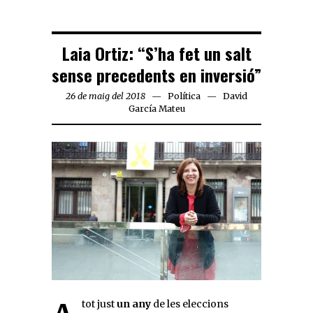
Laia Ortiz: “S’ha fet un salt
sense precedents en inversió”
26 de maig del 2018
Política
David
García Mateu
A tot just
un any
de les eleccions