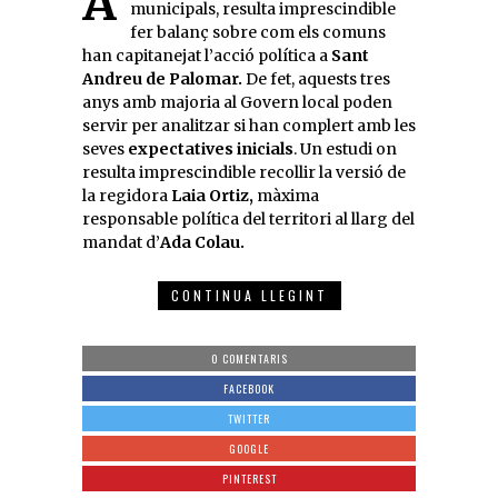
municipals, resulta imprescindible
fer balanç sobre com els comuns
han capitanejat l’acció política a
Sant
Andreu de Palomar.
De fet, aquests tres
anys amb majoria al Govern local poden
servir per analitzar si han complert amb les
seves
expectatives inicials
. Un estudi on
resulta imprescindible recollir la versió de
la regidora
Laia Ortiz,
màxima
responsable política del territori al llarg del
mandat d’
Ada Colau.
CONTINUA LLEGINT
0 COMENTARIS
FACEBOOK
TWITTER
GOOGLE
PINTEREST