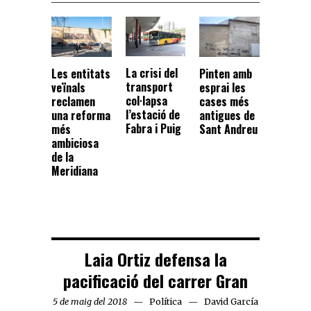
La crisi del
Les entitats
Pinten amb
transport
veïnals
esprai les
col·lapsa
reclamen
cases més
l’estació de
una reforma
antigues de
Fabra i Puig
més
Sant Andreu
ambiciosa
de la
Meridiana
Laia Ortiz defensa la
pacificació del carrer Gran
5 de maig del 2018
Política
David García