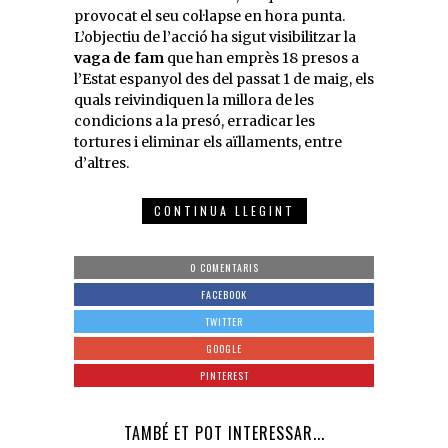
provocat el seu col·lapse en hora punta.
L’objectiu de l’acció ha sigut visibilitzar la
vaga de fam
que han emprès 18 presos a
l’Estat espanyol des del passat 1 de maig, els
quals reivindiquen la millora de les
condicions a la presó, erradicar les
tortures i eliminar els aïllaments, entre
d’altres.
CONTINUA LLEGINT
0 COMENTARIS
FACEBOOK
TWITTER
GOOGLE
PINTEREST
TAMBÉ ET POT INTERESSAR...