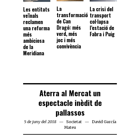
La
La crisi del
Les entitats
transformació
transport
veïnals
de Can
col·lapsa
reclamen
Dragó: més
l’estació de
una reforma
verd, més
Fabra i Puig
més
joc i més
ambiciosa
convivència
de la
Meridiana
Aterra al Mercat un
espectacle inèdit de
pallassos
5 de juny del 2018
Societat
David García
Mateu