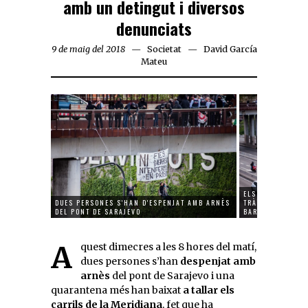
amb un detingut i diversos
denunciats
9 de maig del 2018
Societat
David García
Mateu
ELS CONCENTRAT
DUES PERSONES S'HAN D'ESPENJAT AMB ARNÈS
TRÀNSIT EN UNA 
DEL PONT DE SARAJEVO
BARCELONA
Aquest dimecres a les 8 hores del matí,
dues persones s’han
despenjat amb
arnès
del pont de Sarajevo i una
quarantena més han baixat
a tallar els
carrils de la Meridiana
, fet que ha