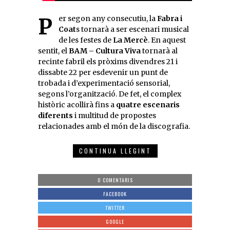
Per segon any consecutiu, la
Fabra i
Coat
s tornarà a ser escenari musical
de les festes de
La Mercè
. En aquest
sentit, el
BAM – Cultura Viva
tornarà al
recinte fabril els pròxims divendres 21 i
dissabte 22 per esdevenir un punt de
trobada i d’experimentació sensorial,
segons l’organització. De fet, el complex
històric acollirà fins a
quatre escenaris
diferents
i multitud de propostes
relacionades amb el món de la discografia.
CONTINUA LLEGINT
0 COMENTARIS
FACEBOOK
TWITTER
GOOGLE