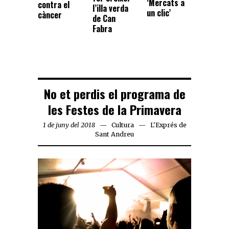
‘Mercats a
contra el
l’illa verda
un clic’
càncer
de Can
Fabra
No et perdis el programa de
les Festes de la Primavera
1 de juny del 2018
Cultura
L'Exprés de
Sant Andreu