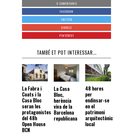
0 COMENTARIS
FACEBOOK
TWITTER
GOOGLE
PINTEREST
TAMBÉ ET POT INTERESSAR...
La Fabra i
48 hores
La Casa
Coats i la
per
Bloc,
Casa Bloc
endinsar-se
herència
seran les
en el
viva de la
protagonistes
patrimoni
Barcelona
del 48h
arquitectònic
republicana
Open House
local
BCN