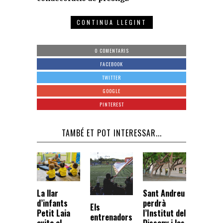
CONTINUA LLEGINT
0 COMENTARIS
FACEBOOK
TWITTER
GOOGLE
PINTEREST
TAMBÉ ET POT INTERESSAR...
Sant Andreu
La llar
perdrà
d’infants
Els
l’Institut del
Petit Laia
entrenadors
Disseny i les