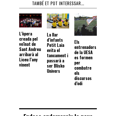
TAMBÉ ET POT INTERESSAR...
L’òpera
La llar
creada pel
d’infants
Els
veïnat de
Petit Laia
entrenadors
Sant Andreu
evita el
de la UESA
arribarà al
tancament i
es formen
Liceu l’any
passarà a
per
vinent
ser Blisko
combatre
Univers
els
discursos
d’odi