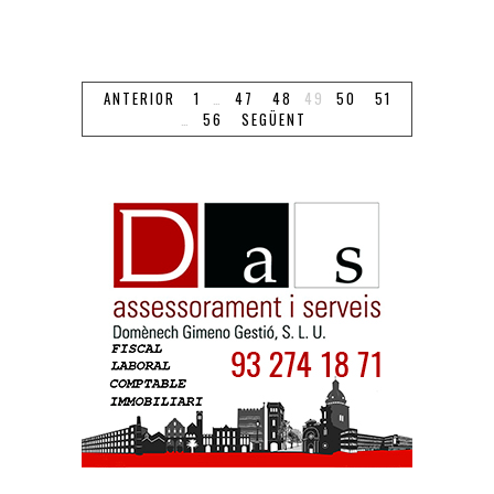
ANTERIOR
1
…
47
48
49
50
51
…
56
SEGÜENT