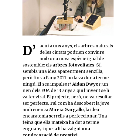
D’aquí a uns anys, els arbres naturals
de les ciutats podrien conviure
amb una nova espècie igual de
sostenible: els
arbres fotovoltaics
. Sí,
sembla una idea aparentment senzilla,
però fins a l’any 2011 no la va dur a terme
ningú. El seu impulsor?
Aidan Dwyer
; un
nen dels EUA de 13 anys a qui l’invent se li
va fer viral. El projecte, però, no va resultar
ser perfecte. Tal com ha descobert la jove
andreuenca
Mireia Gargallo
, la idea
encaratenia serrells a perfeccionar. Una
feina que ella mateixa ha dut a terme
enguany i que ja li ha valgut
una
condecoració de prestigi.