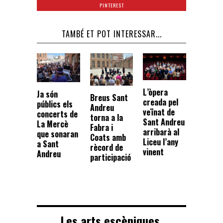
PINTEREST
TAMBÉ ET POT INTERESSAR...
L’òpera
Ja són
Breus Sant
creada pel
públics els
Andreu
veïnat de
concerts de
torna a la
Sant Andreu
La Mercè
Fabra i
arribarà al
que sonaran
Coats amb
Liceu l’any
a Sant
rècord de
vinent
Andreu
participació
Les arts escèniques,