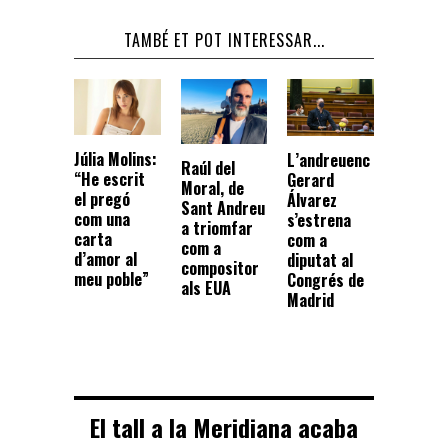
TAMBÉ ET POT INTERESSAR...
Júlia Molins:
L’andreuenc
Raúl del
“He escrit
Gerard
Moral, de
el pregó
Álvarez
Sant Andreu
com una
s’estrena
a triomfar
carta
com a
com a
d’amor al
diputat al
compositor
meu poble”
Congrés de
als EUA
Madrid
El tall a la Meridiana acaba