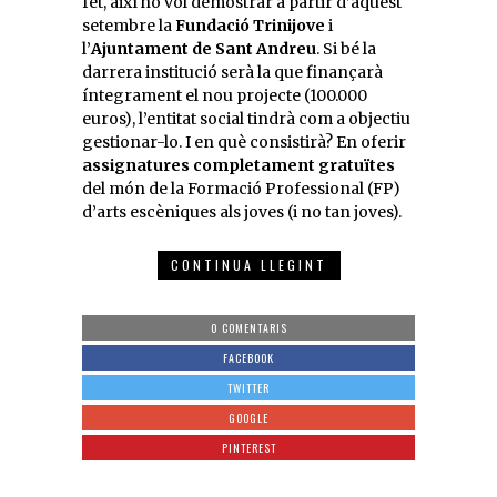
fet, així ho vol demostrar a partir d’aquest
setembre la
Fundació Trinijove
i
l’
Ajuntament de Sant Andreu
. Si bé la
darrera institució serà la que finançarà
íntegrament el nou projecte (100.000
euros), l’entitat social tindrà com a objectiu
gestionar-lo. I en què consistirà? En oferir
assignatures completament gratuïtes
del món de la Formació Professional (FP)
d’arts escèniques als joves (i no tan joves).
CONTINUA LLEGINT
0 COMENTARIS
FACEBOOK
TWITTER
GOOGLE
PINTEREST