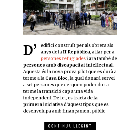
D’edifici construït per als obrers als
anys de la
II República
, a llar per a
persones refugiades
i ara també de
persones amb discapacitat intel·lectual.
Aquesta és la nova prova pilot que es durà a
terme a la
Casa Bloc,
la qual donarà servei
a set persones que cerquen poder dur a
terme la transició cap a una vida
independent. De fet, es tracta de
la
primera
iniciativa d’aquest tipus que es
desenvolupa amb finançament públic
CONTINUA LLEGINT