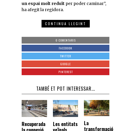
un espai molt reduït
per poder caminar”,
ha afegit la regidora.
CONTINUA LLEGINT
0 COMENTARIS
FACEBOOK
TWITTER
GOOGLE
PINTEREST
TAMBÉ ET POT INTERESSAR...
La
Recuperada
Les entitats
transformació
la connexió
veïnals