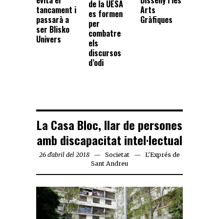
evita el
de la UESA
Arts
tancament i
es formen
Gràfiques
passarà a
per
ser Blisko
combatre
Univers
els
discursos
d’odi
La Casa Bloc, llar de persones
amb discapacitat intel·lectual
26 d'abril del 2018
Societat
L'Exprés de
Sant Andreu