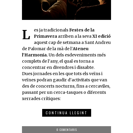
Les ja tradicionals
Festes de la
Primavera
arriben a la seva
XI edició
aquest cap de setmana a Sant Andreu
de Palomar de la mà de l’
Ateneu
l’Harmonia.
Un dels esdeveniments més
complets de l’any, el qual es torna a
concentrar en divendres i dissabte.
Dues jornades en les que tots els veïns i
veïnes podran gaudir d’activitats que van
des de concerts nocturns, fins a cercaviles,
passant per un cerca-tasques o diferents
xerrades crítiques:
CONTINUA LLEGINT
0 COMENTARIS