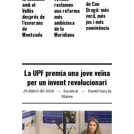
de Can
amb el
reclamen
Dragó: més
Vallès
una reforma
verd, més
després de
més
joc i més
l’esvoranc
ambiciosa
convivència
de
de la
Montcada
Meridiana
La UPF premia una jove veïna
per un invent revolucionari
29 d'abril del 2018
Societat
David García
Mateu