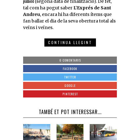
juliol
(segona data de finalització). De fet,
tal com ha pogut saber
L’Exprés de Sant
Andreu
, encara hi ha diferents ítems que
fan ballar el dia de la seva obertura total als
veïns i veïnes.
CONTINUA LLEGINT
0 COMENTARIS
FACEBOOK
TWITTER
GOOGLE
PINTEREST
TAMBÉ ET POT INTERESSAR...