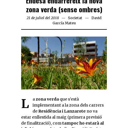
Endesa endarrereix la nova
zona verda (sense ombres)
21 de juliol del 2018
Societat
David
García Mateu
La
zona verda
que s’està
implementant a la zona dels carrers
de
Residència i Lanzarote
no va
estar enllestida al maig (primera previsió
de finalització), com
tampoc ho estarà al