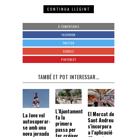
CONTINUA LLEGINT
0 COMENTARIS
FACEBOOK
TWITTER
GOOGLE
PINTEREST
TAMBÉ ET POT INTERESSAR...
L’Ajuntament
El Mercat de
La Jove vol
fa la
Sant Andreu
autosuperar-
primera
s’incorpora
se amb una
passa per
a l’aplicació
nova jornada
fer créixer