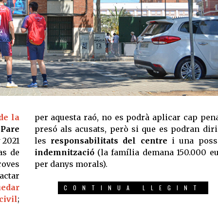
de la
per aquesta raó, no es podrà aplicar cap pen
l
Pare
presó als acusats, però si que es podran dir
 2021
les
responsabilitats del centre
i una poss
as de
indemnització
(la família demana 150.000 e
proves
per danys morals).
ractar
uedar
CONTINUA LLEGINT
civil
;