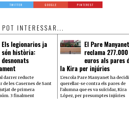
TWITTER
GOOGLE
PINTEREST
 POT INTERESSAR...
Els legionarios ja
El Pare Manyane
són història:
reclama 277.000
desnonats
euros als pares 
vament
la Kira per injúries
al darrer reducte
L’escola Pare Manyanet ha decidi
r de les Casernes de Sant
querellar-se contra els pares de
jutjat de primera
l’alumna que es va suïcidar, Kira
núm. 3 finalment
López, per presumptes injúries