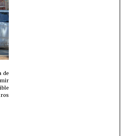
a de
imir
ible
uros