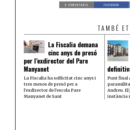
0 COMENTARIS
FACEBOOK
TAMBÉ ET
La Fiscalia demana
cinc anys de presó
per l’exdirector del Pare
Manyanet
definiti
La Fiscalia ha sol·licitat cinc anys i
Punt final 
tres mesos de presó per a
paramilita
l’exdirector de l’escola Pare
Andreu. El 
Manyanet de Sant
instància 