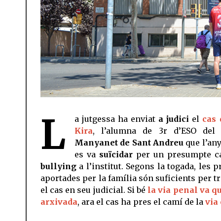
L
a jutgessa ha enviat
a judici
el
cas 
Kira
, l’alumna de 3r d’ESO de
Manyanet de Sant Andreu
que l’any
es va
suïcidar
per un presumpte c
bullying
a l’institut. Segons la togada, les 
aportades per la família són suficients per t
el cas en seu judicial. Si bé
la via penal va q
arxivada
, ara el cas ha pres el camí de la
via 