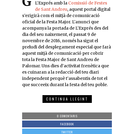
Gràcies a l’acord que ha arribat
L’Exprés amb la
Comissió de Festes
de Sant Andreu
, aquest portal digital
s’erigirà com el mitjà de comunicació
oficial de la Festa Major. L’anunci que
acompanya la portada de L’Exprés des del
dia del seu naixement, el passat 9 de
novembre de 2016, només ha sigut el
preludi del desplegament especial que farà
aquest mitjà de comunicació per cobrir
tota la Festa Major de Sant Andreu de
Palomar. Uns dies d’activitat frenètica que
es cuinaran a la redacció del teu diari
independent perquè t’assabentis de tot el
que succeeix durant la festa del teu poble.
CONTINUA LLEGINT
0 COMENTARIS
FACEBOOK
TWITTER