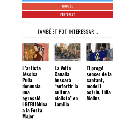
GOOGLE
PINTEREST
TAMBÉ ET POT INTERESSAR...
La Volta
El pregó
L’artista
Canalla
sencer de la
Jèssica
buscarà
cantant,
Pulla
“enfortir la
model i
denuncia
cultura
actriu, Júlia
una
ciclista” en
Molins
agressió
família
LGTBIfòbica
a la Festa
Major